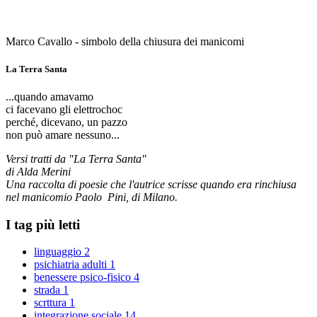
Marco Cavallo - simbolo della chiusura dei manicomi
La Terra Santa
...quando amavamo
ci facevano gli elettrochoc
perché, dicevano, un pazzo
non può amare nessuno...
Versi tratti da "La Terra Santa"
di Alda Merini
Una raccolta di poesie che l'autrice scrisse quando era rinchiusa
nel manicomio Paolo Pini, di Milano.
I tag più letti
linguaggio
2
psichiatria adulti
1
benessere psico-fisico
4
strada
1
scrttura
1
integrazione sociale
14