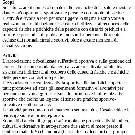
Scopi
Sensibilizzare il contesto sociale sulle tematiche della salute mentale
dando un'opportunità sportiva alle persone con problemi psichici.
L'attività è rivolta a loro per sconfiggere lo stigma e sono volte a
realizzare una riabilitazione sistematica indirizzata al recupero delle
capacità fisiche e psichiche delle persone con disturbi psichici e a
fornire le possibilità di praticare uno sport a persone altrimenti
escluse dai normali circuiti sportivi, oltre a creare momenti di
socializzazione.
Attività
L'Associazione è focalizzata sull'attività sportiva e sulla gestione del
tempo libero come modalità per realizzare un'attività riabilitativa
sistematica indirizzata al recupero delle capacità fisiche e psichiche
delle persone con disturbi psichici.
L'Associazione organizza attività sportive dilettantistiche aperte a
tutti; promuove ed attua gli inserimenti formativi e lavorativi per
persone con svantaggio psicosociale; promuove inoltre iniziative
sportive che creino un legame di senso tra pratiche sportivo-
ricreative e cultura locale.
Le attività prevedono un allenamento settimanale a Casalecchio e la
partecipazione a tornei regionali.
Sono attivi anche: il gruppo La Trottola che prevede attività ludico,
culturali e ricreative in autogestione due sabati al mese presso il
centro sociale di Via Canonica (Croce di Casalecchio) e il gruppo