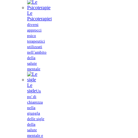
Le
Psicoterapie
I
diversi
approcci
psico
terapeutici
utilizzati
nell’ambito
della
salute
mentale
Le
sigle
Un
po' di
chiarezza
nella
giungla
delle sigle
della
salute
mentale e