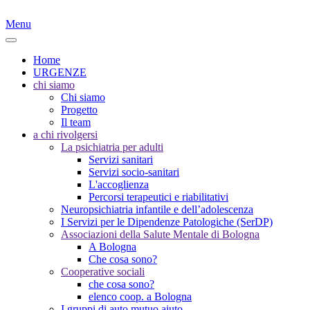
Menu
Home
URGENZE
chi siamo
Chi siamo
Progetto
Il team
a chi rivolgersi
La psichiatria per adulti
Servizi sanitari
Servizi socio-sanitari
L'accoglienza
Percorsi terapeutici e riabilitativi
Neuropsichiatria infantile e dell’adolescenza
I Servizi per le Dipendenze Patologiche (SerDP)
Associazioni della Salute Mentale di Bologna
A Bologna
Che cosa sono?
Cooperative sociali
che cosa sono?
elenco coop. a Bologna
I gruppi di auto mutuo aiuto