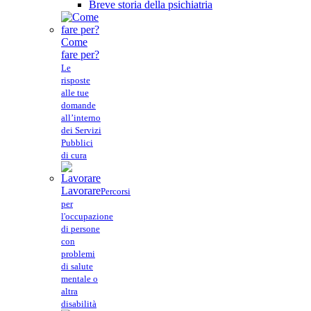
Breve storia della psichiatria
Come
fare per?
Le
risposte
alle tue
domande
all’interno
dei Servizi
Pubblici
di cura
Lavorare
Percorsi
per
l'occupazione
di persone
con
problemi
di salute
mentale o
altra
disabilità