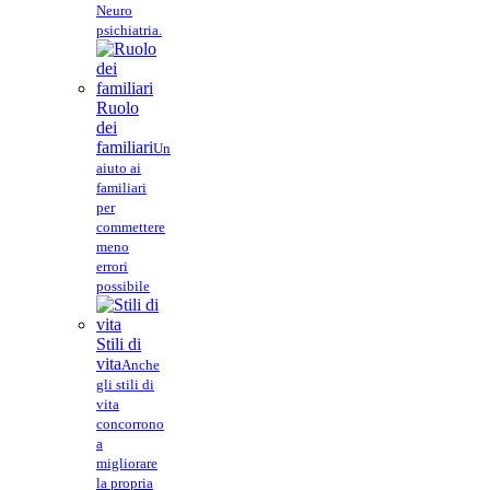
Neuro
psichiatria.
Ruolo
dei
familiari
Un
aiuto ai
familiari
per
commettere
meno
errori
possibile
Stili di
vita
Anche
gli stili di
vita
concorrono
a
migliorare
la propria