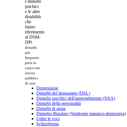
I disturbi
psichici
e le altre
disabilità
che
fanno
riferimento
al DSM-
DP
I
disturbi
più
frequenti
presi in
carico nei
servizi
pubblici
di cura
Depressione
Disturbi del linguaggio (DSL)
Disturbi specifici dell'apprendimento (DSA)
Disturbi della personalità
Disturbi di ansia
Disturbo Bipolare (Sindrome maniaco-depressiva)
Udire le voci
Schizofrenia