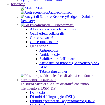
tematiche
Abitare
Aiuti economici
Budget di Salute e
Recovery
Gli Psicofarmaci
Attenzione alle modalità di uso
Quali effetti collaterali?
Che cosa sono?
Come funzionano?
Quali sono?
Antipsicotici
Antidepressivi
Stabilizzatori dell'umore
Ansiolitici ed Ipnotici (Benzodiazepine -
BDZ)
Tabella riassuntiva
I disturbi psichici e le altre disabilità che fanno
riferimento al DSM-DP
Depressione
Disturbi del linguaggio (DSL)
Disturbi specifici dell'apprendimento (DSA)