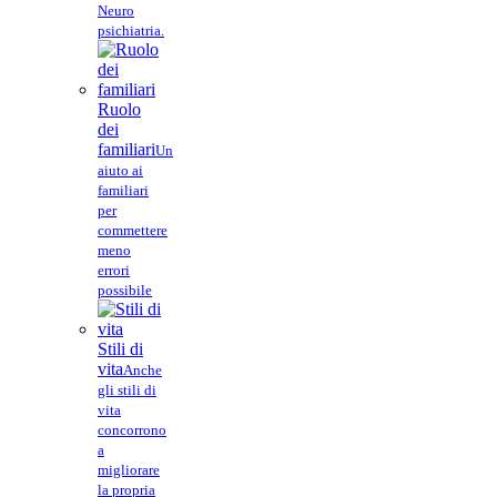
Neuro
psichiatria.
Ruolo
dei
familiari
Un
aiuto ai
familiari
per
commettere
meno
errori
possibile
Stili di
vita
Anche
gli stili di
vita
concorrono
a
migliorare
la propria