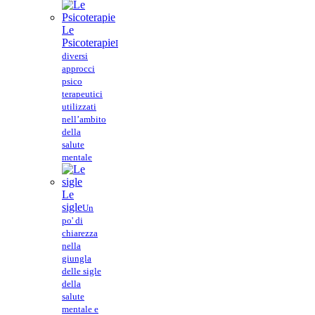
Le
Psicoterapie
I
diversi
approcci
psico
terapeutici
utilizzati
nell’ambito
della
salute
mentale
Le
sigle
Un
po' di
chiarezza
nella
giungla
delle sigle
della
salute
mentale e