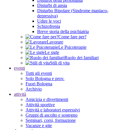
Disturbi della personalità
Disturbi di ansia
Disturbo Bipolare (Sindrome maniaco-
depressiva)
Udire le voci
Schizofrenia
Breve storia della psichiatria
Come fare per?
Lavorare
Le Psicoterapie
Le sigle
Ruolo dei familiari
Stili di vita
eventi
Tutti gli eventi
Solo Bologna e prov.
Fuori Bologna
Archivio
attività
Amicizia e divertimenti
Attività sportive
Attività e laboratori espressivi
Gruppi di ascolto e sostegno
Seminari, corsi, formazione
Vacanze e gite