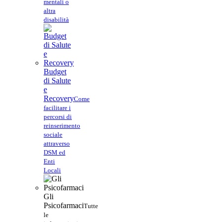
mentali o
altra
disabilità
Budget
di Salute
e
Recovery
Come
facilitare i
percorsi di
reinserimento
sociale
attraverso
DSM ed
Enti
Locali
Gli
Psicofarmaci
Tutte
le