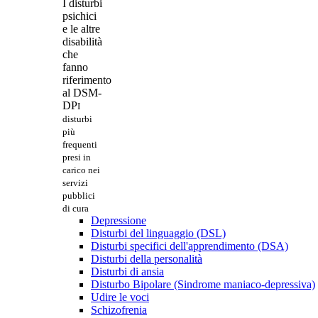
I disturbi
psichici
e le altre
disabilità
che
fanno
riferimento
al DSM-
DP
I
disturbi
più
frequenti
presi in
carico nei
servizi
pubblici
di cura
Depressione
Disturbi del linguaggio (DSL)
Disturbi specifici dell'apprendimento (DSA)
Disturbi della personalità
Disturbi di ansia
Disturbo Bipolare (Sindrome maniaco-depressiva)
Udire le voci
Schizofrenia