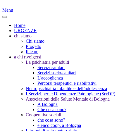
Menu
Home
URGENZE
chi siamo
Chi siamo
Progetto
Il team
a chi rivolgersi
La psichiatria per adulti
Servizi sanitari
Servizi socio-sanitari
L'accoglienza
Percorsi terapeutici e riabilitativi
Neuropsichiatria infantile e dell’adolescenza
I Servizi per le Dipendenze Patologiche (SerDP)
Associazioni della Salute Mentale di Bologna
A Bologna
Che cosa sono?
Cooperative sociali
che cosa sono?
elenco coop. a Bologna
I gruppi di auto mutuo aiuto