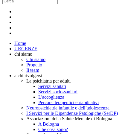
Home
URGENZE
chi siamo
Chi siamo
Progetto
Il team
a chi rivolgersi
La psichiatria per adulti
Servizi sanitari
Servizi socio-sanitari
L'accoglienza
Percorsi terapeutici e riabilitativi
Neuropsichiatria infantile e dell’adolescenza
I Servizi per le Dipendenze Patologiche (SerDP)
Associazioni della Salute Mentale di Bologna
A Bologna
Che cosa sono?