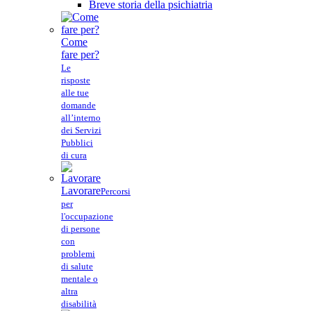
Breve storia della psichiatria
Come
fare per?
Le
risposte
alle tue
domande
all’interno
dei Servizi
Pubblici
di cura
Lavorare
Percorsi
per
l'occupazione
di persone
con
problemi
di salute
mentale o
altra
disabilità