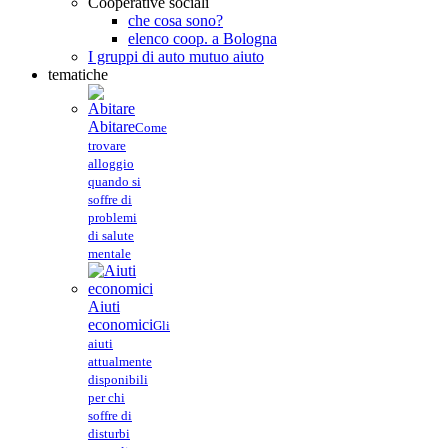
Cooperative sociali
che cosa sono?
elenco coop. a Bologna
I gruppi di auto mutuo aiuto
tematiche
Abitare
Come
trovare
alloggio
quando si
soffre di
problemi
di salute
mentale
Aiuti
economici
Gli
aiuti
attualmente
disponibili
per chi
soffre di
disturbi