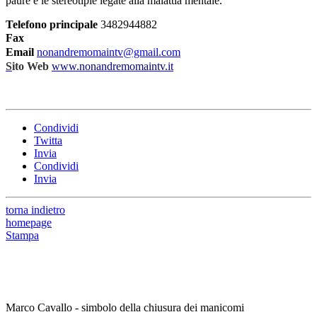
paure e le stereotipie legate alla malattia mentale.
Telefono principale
3482944882
Fax
Email
nonandremomaintv@gmail.com
S
ito Web
www.nonandremomaintv.it
Condividi
Twitta
Invia
Condividi
Invia
torna indietro
homepage
Stampa
Marco Cavallo - simbolo della chiusura dei manicomi