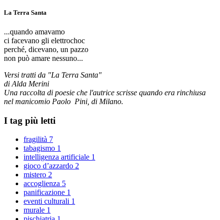
La Terra Santa
...quando amavamo
ci facevano gli elettrochoc
perché, dicevano, un pazzo
non può amare nessuno...
Versi tratti da "La Terra Santa"
di Alda Merini
Una raccolta di poesie che l'autrice scrisse quando era rinchiusa
nel manicomio Paolo Pini, di Milano.
I tag più letti
fragilità
7
tabagismo
1
intelligenza artificiale
1
gioco d’azzardo
2
mistero
2
accoglienza
5
panificazione
1
eventi culturali
1
murale
1
pischiatria
1