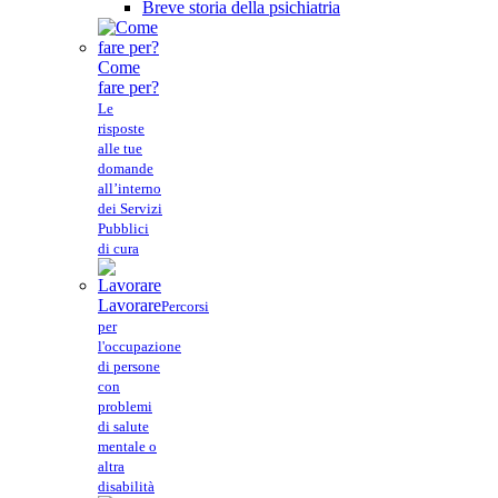
Breve storia della psichiatria
Come
fare per?
Le
risposte
alle tue
domande
all’interno
dei Servizi
Pubblici
di cura
Lavorare
Percorsi
per
l'occupazione
di persone
con
problemi
di salute
mentale o
altra
disabilità