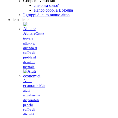
Cooperative sociali
che cosa sono?
elenco coop. a Bologna
I gruppi di auto mutuo aiuto
tematiche
Abitare
Come
trovare
alloggio
quando si
soffre di
problemi
di salute
mentale
Aiuti
economici
Gli
aiuti
attualmente
disponibili
per chi
soffre di
disturbi