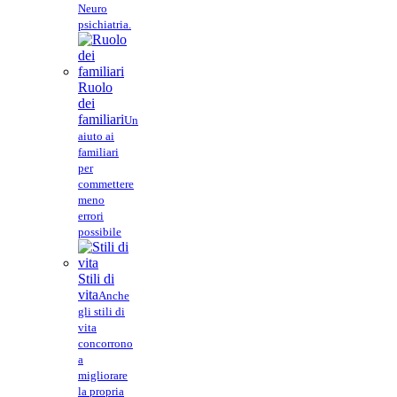
Neuro
psichiatria.
Ruolo
dei
familiari
Un
aiuto ai
familiari
per
commettere
meno
errori
possibile
Stili di
vita
Anche
gli stili di
vita
concorrono
a
migliorare
la propria