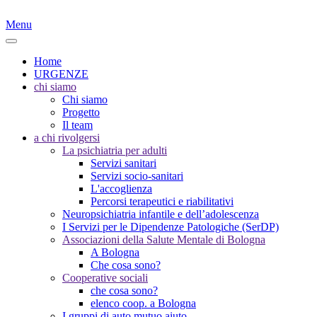
Menu
Home
URGENZE
chi siamo
Chi siamo
Progetto
Il team
a chi rivolgersi
La psichiatria per adulti
Servizi sanitari
Servizi socio-sanitari
L'accoglienza
Percorsi terapeutici e riabilitativi
Neuropsichiatria infantile e dell’adolescenza
I Servizi per le Dipendenze Patologiche (SerDP)
Associazioni della Salute Mentale di Bologna
A Bologna
Che cosa sono?
Cooperative sociali
che cosa sono?
elenco coop. a Bologna
I gruppi di auto mutuo aiuto