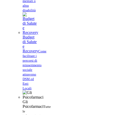
mentali o
altra
disabilità
Budget
di Salute
e
Recovery
Come
facilitare i
percorsi di
reinserimento
sociale
attraverso
DSM ed
Enti
Locali
Gli
Psicofarmaci
Tutte
le