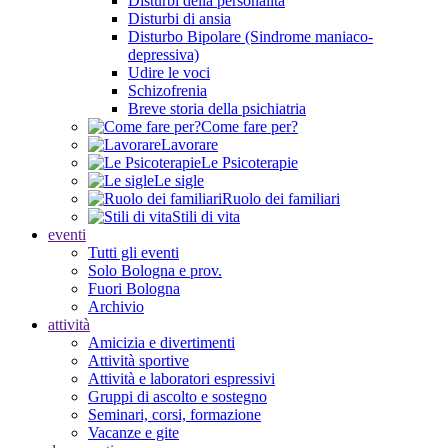
Disturbi della personalità
Disturbi di ansia
Disturbo Bipolare (Sindrome maniaco-
depressiva)
Udire le voci
Schizofrenia
Breve storia della psichiatria
Come fare per?
Lavorare
Le Psicoterapie
Le sigle
Ruolo dei familiari
Stili di vita
eventi
Tutti gli eventi
Solo Bologna e prov.
Fuori Bologna
Archivio
attività
Amicizia e divertimenti
Attività sportive
Attività e laboratori espressivi
Gruppi di ascolto e sostegno
Seminari, corsi, formazione
Vacanze e gite