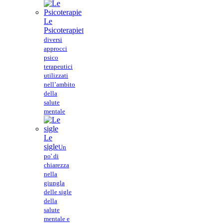
Le
Psicoterapie
I
diversi
approcci
psico
terapeutici
utilizzati
nell’ambito
della
salute
mentale
Le
sigle
Un
po' di
chiarezza
nella
giungla
delle sigle
della
salute
mentale e