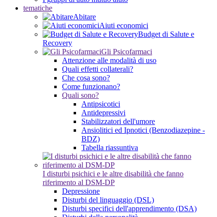
tematiche
Abitare
Aiuti economici
Budget di Salute e
Recovery
Gli Psicofarmaci
Attenzione alle modalità di uso
Quali effetti collaterali?
Che cosa sono?
Come funzionano?
Quali sono?
Antipsicotici
Antidepressivi
Stabilizzatori dell'umore
Ansiolitici ed Ipnotici (Benzodiazepine -
BDZ)
Tabella riassuntiva
I disturbi psichici e le altre disabilità che fanno
riferimento al DSM-DP
Depressione
Disturbi del linguaggio (DSL)
Disturbi specifici dell'apprendimento (DSA)