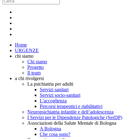
Home
URGENZE
chi siamo
Chi siamo
Progetto
Il team
a chi rivolgersi
La psichiatria per adulti
Servizi sanitari
Servizi socio-sanitari
L'accoglienza
Percorsi terapeutici e riabilitativi
Neuropsichiatria infantile e dell’adolescenza
I Servizi per le Dipendenze Patologiche (SerDP)
Associazioni della Salute Mentale di Bologna
A Bologna
Che cosa sono?