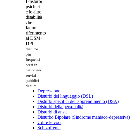
I disturbi
psichici
e le altre
disabilità
che
fanno
riferimento
al DSM-
DP
I
disturbi
più
frequenti
presi in
carico nei
servizi
pubblici
di cura
Depressione
Disturbi del linguaggio (DSL)
Disturbi specifici dell'apprendimento (DSA)
Disturbi della personalità
Disturbi di ansia
Disturbo Bipolare (Sindrome maniaco-depressiva)
Udire le voci
Schizofrenia