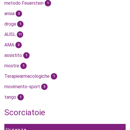
metodo Feuerstein
1
ansia
2
droga
1
AUSL
11
AMA
2
assistito
1
mostre
1
Terapiearmacologiche
1
movimento-sport
3
tango
1
Scorciatoie
Urgenze