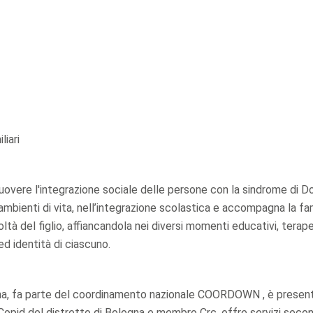
liari
muovere l'integrazione sociale delle persone con la sindrome di 
 ambienti di vita, nell’integrazione scolastica e accompagna la fa
ltà del figlio, affiancandola nei diversi momenti educativi, terape
 ed identità di ciascuno.
gna, fa parte del coordinamento nazionale COORDOWN , è present
opid del distretto di Bologna e membro Crc, offre servizi seco