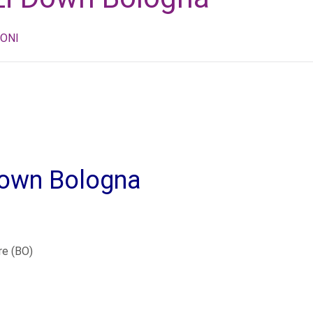
ONI
Down Bologna
re (BO)