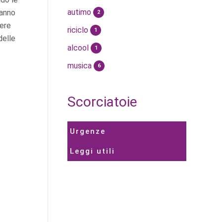
autimo
hanno
2
sere
riciclo
1
delle
alcool
1
musica
6
Scorciatoie
Urgenze
Leggi utili