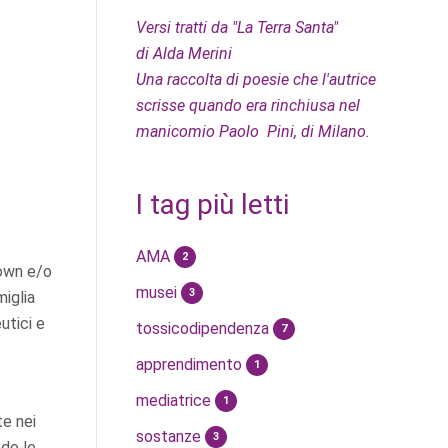
Versi tratti da "La Terra Santa"
di Alda Merini
Una raccolta di poesie che l'autrice
scrisse quando era rinchiusa nel
manicomio Paolo Pini, di Milano.
I tag più letti
AMA
2
Down e/o
musei
3
miglia
utici e
tossicodipendenza
7
apprendimento
1
mediatrice
1
e nei
sostanze
3
ndo le