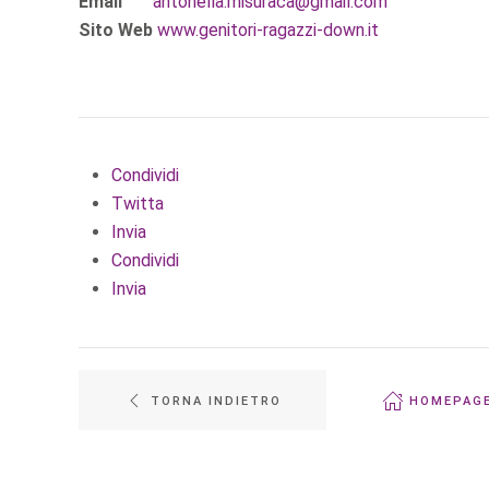
Email
antonella.misuraca@gmail.com
Sito Web
www.genitori-ragazzi-down.it
Condividi
Twitta
Invia
Condividi
Invia
TORNA INDIETRO
HOMEPAG