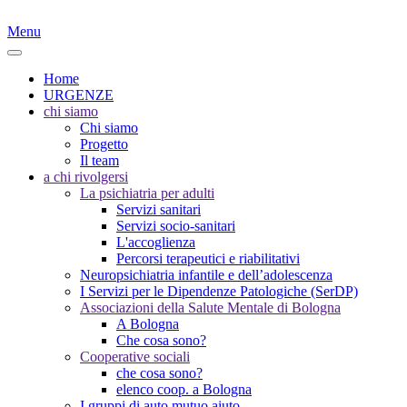
Menu
Home
URGENZE
chi siamo
Chi siamo
Progetto
Il team
a chi rivolgersi
La psichiatria per adulti
Servizi sanitari
Servizi socio-sanitari
L'accoglienza
Percorsi terapeutici e riabilitativi
Neuropsichiatria infantile e dell’adolescenza
I Servizi per le Dipendenze Patologiche (SerDP)
Associazioni della Salute Mentale di Bologna
A Bologna
Che cosa sono?
Cooperative sociali
che cosa sono?
elenco coop. a Bologna
I gruppi di auto mutuo aiuto