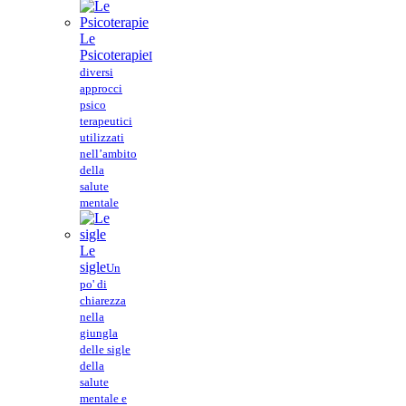
Le
Psicoterapie
I
diversi
approcci
psico
terapeutici
utilizzati
nell’ambito
della
salute
mentale
Le
sigle
Un
po' di
chiarezza
nella
giungla
delle sigle
della
salute
mentale e