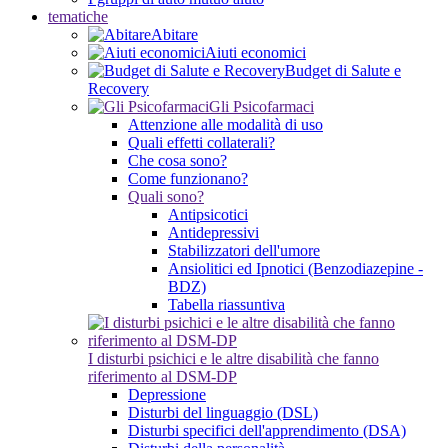
tematiche
Abitare
Aiuti economici
Budget di Salute e
Recovery
Gli Psicofarmaci
Attenzione alle modalità di uso
Quali effetti collaterali?
Che cosa sono?
Come funzionano?
Quali sono?
Antipsicotici
Antidepressivi
Stabilizzatori dell'umore
Ansiolitici ed Ipnotici (Benzodiazepine -
BDZ)
Tabella riassuntiva
I disturbi psichici e le altre disabilità che fanno
riferimento al DSM-DP
Depressione
Disturbi del linguaggio (DSL)
Disturbi specifici dell'apprendimento (DSA)