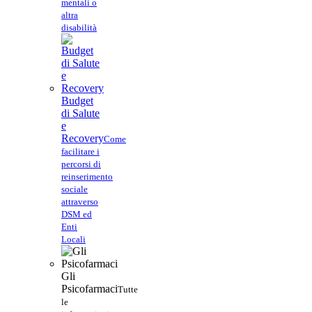
mentali o
altra
disabilità
Budget
di Salute
e
Recovery
Come
facilitare i
percorsi di
reinserimento
sociale
attraverso
DSM ed
Enti
Locali
Gli
Psicofarmaci
Tutte
le