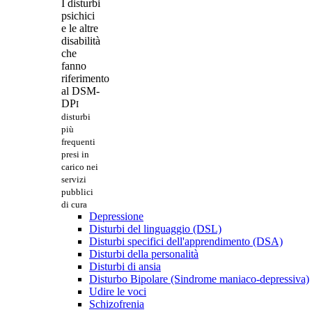
I disturbi
psichici
e le altre
disabilità
che
fanno
riferimento
al DSM-
DP
I
disturbi
più
frequenti
presi in
carico nei
servizi
pubblici
di cura
Depressione
Disturbi del linguaggio (DSL)
Disturbi specifici dell'apprendimento (DSA)
Disturbi della personalità
Disturbi di ansia
Disturbo Bipolare (Sindrome maniaco-depressiva)
Udire le voci
Schizofrenia