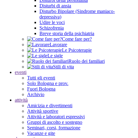
Disturbi della personalità
Disturbi di ansia
Disturbo Bipolare (Sindrome maniaco-
depressiva)
Udire le voci
Schizofrenia
Breve storia della psichiatria
Come fare per?
Lavorare
Le Psicoterapie
Le sigle
Ruolo dei familiari
Stili di vita
eventi
Tutti gli eventi
Solo Bologna e prov.
Fuori Bologna
Archivio
attività
Amicizia e divertimenti
Attività sportive
Attività e laboratori espressivi
Gruppi di ascolto e sostegno
Seminari, corsi, formazione
Vacanze e gite