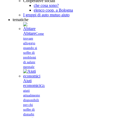
Cooperative sociali
che cosa sono?
elenco coop. a Bologna
I gruppi di auto mutuo aiuto
tematiche
Abitare
Come
trovare
alloggio
quando si
soffre di
problemi
di salute
mentale
Aiuti
economici
Gli
aiuti
attualmente
disponibili
per chi
soffre di
disturbi