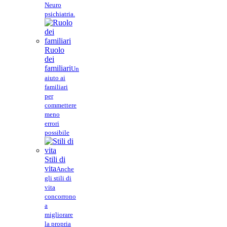
Neuro
psichiatria.
Ruolo
dei
familiari
Un
aiuto ai
familiari
per
commettere
meno
errori
possibile
Stili di
vita
Anche
gli stili di
vita
concorrono
a
migliorare
la propria