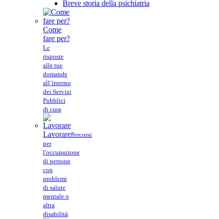
Breve storia della psichiatria
Come
fare per?
Le
risposte
alle tue
domande
all’interno
dei Servizi
Pubblici
di cura
Lavorare
Percorsi
per
l'occupazione
di persone
con
problemi
di salute
mentale o
altra
disabilità