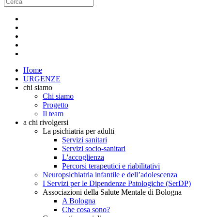
Home
URGENZE
chi siamo
Chi siamo
Progetto
Il team
a chi rivolgersi
La psichiatria per adulti
Servizi sanitari
Servizi socio-sanitari
L'accoglienza
Percorsi terapeutici e riabilitativi
Neuropsichiatria infantile e dell’adolescenza
I Servizi per le Dipendenze Patologiche (SerDP)
Associazioni della Salute Mentale di Bologna
A Bologna
Che cosa sono?