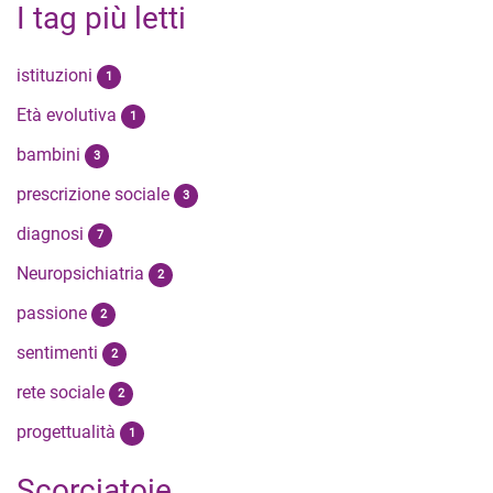
I tag più letti
istituzioni
1
Età evolutiva
1
bambini
3
prescrizione sociale
3
diagnosi
7
Neuropsichiatria
2
passione
2
sentimenti
2
rete sociale
2
progettualità
1
Scorciatoie