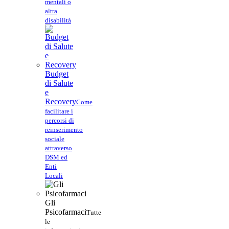
mentali o
altra
disabilità
Budget
di Salute
e
Recovery
Come
facilitare i
percorsi di
reinserimento
sociale
attraverso
DSM ed
Enti
Locali
Gli
Psicofarmaci
Tutte
le