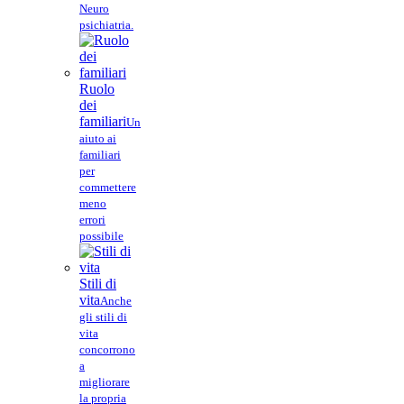
Neuro
psichiatria.
Ruolo
dei
familiari
Un
aiuto ai
familiari
per
commettere
meno
errori
possibile
Stili di
vita
Anche
gli stili di
vita
concorrono
a
migliorare
la propria