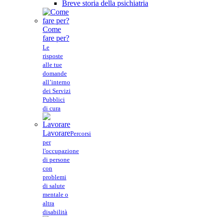
Breve storia della psichiatria
Come
fare per?
Le
risposte
alle tue
domande
all’interno
dei Servizi
Pubblici
di cura
Lavorare
Percorsi
per
l'occupazione
di persone
con
problemi
di salute
mentale o
altra
disabilità