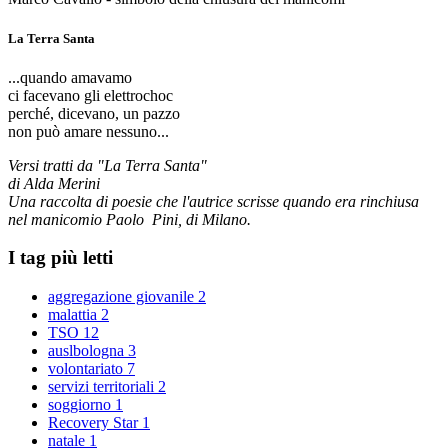
La Terra Santa
...quando amavamo
ci facevano gli elettrochoc
perché, dicevano, un pazzo
non può amare nessuno...
Versi tratti da "La Terra Santa"
di Alda Merini
Una raccolta di poesie che l'autrice scrisse quando era rinchiusa
nel manicomio Paolo Pini, di Milano.
I tag più letti
aggregazione giovanile
2
malattia
2
TSO
12
auslbologna
3
volontariato
7
servizi territoriali
2
soggiorno
1
Recovery Star
1
natale
1