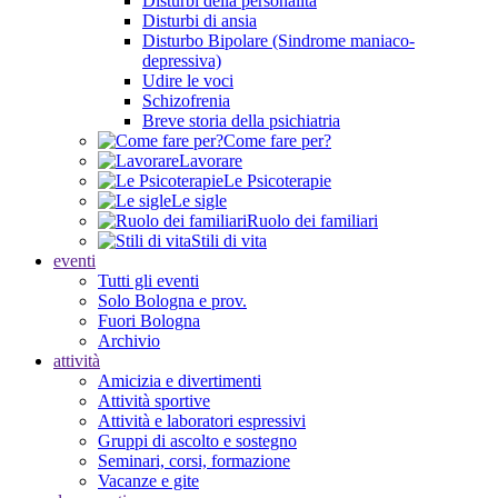
Disturbi della personalità
Disturbi di ansia
Disturbo Bipolare (Sindrome maniaco-
depressiva)
Udire le voci
Schizofrenia
Breve storia della psichiatria
Come fare per?
Lavorare
Le Psicoterapie
Le sigle
Ruolo dei familiari
Stili di vita
eventi
Tutti gli eventi
Solo Bologna e prov.
Fuori Bologna
Archivio
attività
Amicizia e divertimenti
Attività sportive
Attività e laboratori espressivi
Gruppi di ascolto e sostegno
Seminari, corsi, formazione
Vacanze e gite