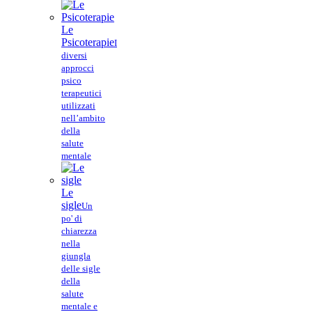
Le
Psicoterapie
I
diversi
approcci
psico
terapeutici
utilizzati
nell’ambito
della
salute
mentale
Le
sigle
Un
po' di
chiarezza
nella
giungla
delle sigle
della
salute
mentale e