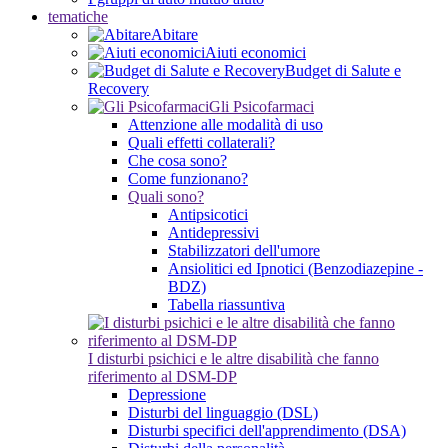
tematiche
Abitare
Aiuti economici
Budget di Salute e
Recovery
Gli Psicofarmaci
Attenzione alle modalità di uso
Quali effetti collaterali?
Che cosa sono?
Come funzionano?
Quali sono?
Antipsicotici
Antidepressivi
Stabilizzatori dell'umore
Ansiolitici ed Ipnotici (Benzodiazepine -
BDZ)
Tabella riassuntiva
I disturbi psichici e le altre disabilità che fanno
riferimento al DSM-DP
Depressione
Disturbi del linguaggio (DSL)
Disturbi specifici dell'apprendimento (DSA)