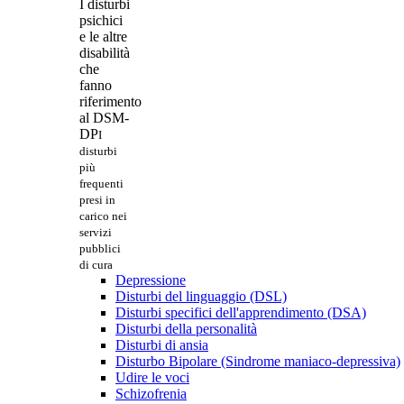
I disturbi
psichici
e le altre
disabilità
che
fanno
riferimento
al DSM-
DP
I
disturbi
più
frequenti
presi in
carico nei
servizi
pubblici
di cura
Depressione
Disturbi del linguaggio (DSL)
Disturbi specifici dell'apprendimento (DSA)
Disturbi della personalità
Disturbi di ansia
Disturbo Bipolare (Sindrome maniaco-depressiva)
Udire le voci
Schizofrenia