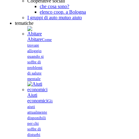
Cooperative sociali
che cosa sono?
elenco coop. a Bologna
I gruppi di auto mutuo aiuto
tematiche
Abitare
Come
trovare
alloggio
quando si
soffre di
problemi
di salute
mentale
Aiuti
economici
Gli
aiuti
attualmente
disponibili
per chi
soffre di
disturbi