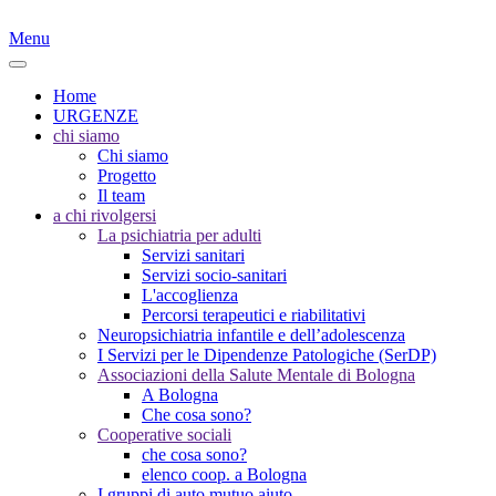
Menu
Home
URGENZE
chi siamo
Chi siamo
Progetto
Il team
a chi rivolgersi
La psichiatria per adulti
Servizi sanitari
Servizi socio-sanitari
L'accoglienza
Percorsi terapeutici e riabilitativi
Neuropsichiatria infantile e dell’adolescenza
I Servizi per le Dipendenze Patologiche (SerDP)
Associazioni della Salute Mentale di Bologna
A Bologna
Che cosa sono?
Cooperative sociali
che cosa sono?
elenco coop. a Bologna
I gruppi di auto mutuo aiuto