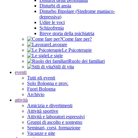
Disturbi della personalità
Disturbi di ansia
Disturbo Bipolare (Sindrome maniaco-
depressiva)
Udire le voci
Schizofrenia
Breve storia della psichiatria
Come fare per?
Lavorare
Le Psicoterapie
Le sigle
Ruolo dei familiari
Stili di vita
eventi
Tutti gli eventi
Solo Bologna e prov.
Fuori Bologna
Archivio
attività
Amicizia e divertimenti
Attività sportive
Attività e laboratori espressivi
Gruppi di ascolto e sostegno
Seminari, corsi, formazione
Vacanze e gite