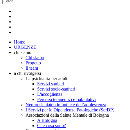
Home
URGENZE
chi siamo
Chi siamo
Progetto
Il team
a chi rivolgersi
La psichiatria per adulti
Servizi sanitari
Servizi socio-sanitari
L'accoglienza
Percorsi terapeutici e riabilitativi
Neuropsichiatria infantile e dell’adolescenza
I Servizi per le Dipendenze Patologiche (SerDP)
Associazioni della Salute Mentale di Bologna
A Bologna
Che cosa sono?