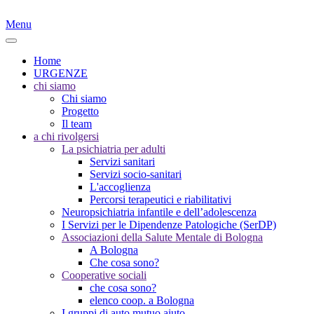
Menu
Home
URGENZE
chi siamo
Chi siamo
Progetto
Il team
a chi rivolgersi
La psichiatria per adulti
Servizi sanitari
Servizi socio-sanitari
L'accoglienza
Percorsi terapeutici e riabilitativi
Neuropsichiatria infantile e dell’adolescenza
I Servizi per le Dipendenze Patologiche (SerDP)
Associazioni della Salute Mentale di Bologna
A Bologna
Che cosa sono?
Cooperative sociali
che cosa sono?
elenco coop. a Bologna
I gruppi di auto mutuo aiuto