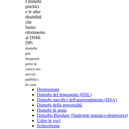
I disturbi
psichici
e le altre
disabilità
che
fanno
riferimento
al DSM-
DP
I
disturbi
più
frequenti
presi in
carico nei
servizi
pubblici
di cura
Depressione
Disturbi del linguaggio (DSL)
Disturbi specifici dell'apprendimento (DSA)
Disturbi della personalità
Disturbi di ansia
Disturbo Bipolare (Sindrome maniaco-depressiva)
Udire le voci
Schizofrenia