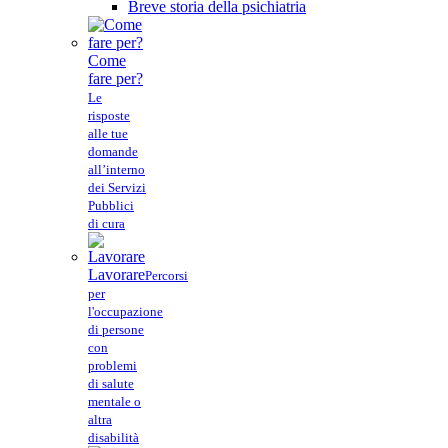
Breve storia della psichiatria
Come
fare per?
Le
risposte
alle tue
domande
all’interno
dei Servizi
Pubblici
di cura
Lavorare
Percorsi
per
l'occupazione
di persone
con
problemi
di salute
mentale o
altra
disabilità