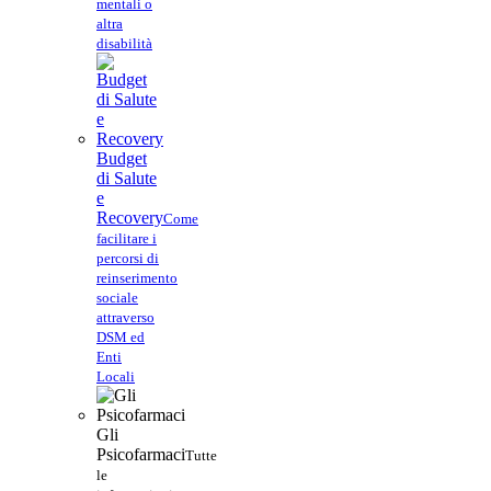
mentali o
altra
disabilità
Budget
di Salute
e
Recovery
Come
facilitare i
percorsi di
reinserimento
sociale
attraverso
DSM ed
Enti
Locali
Gli
Psicofarmaci
Tutte
le