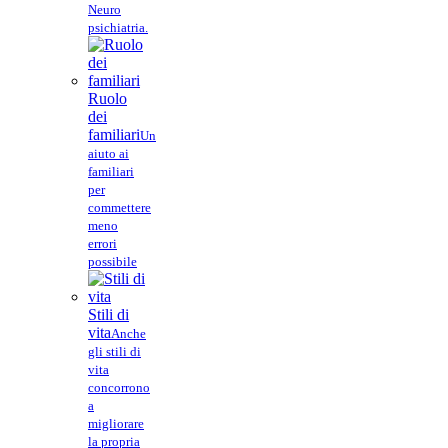
Neuro
psichiatria.
Ruolo
dei
familiari
Un
aiuto ai
familiari
per
commettere
meno
errori
possibile
Stili di
vita
Anche
gli stili di
vita
concorrono
a
migliorare
la propria