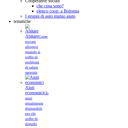
Cooperative sociali
che cosa sono?
elenco coop. a Bologna
I gruppi di auto mutuo aiuto
tematiche
Abitare
Come
trovare
alloggio
quando si
soffre di
problemi
di salute
mentale
Aiuti
economici
Gli
aiuti
attualmente
disponibili
per chi
soffre di
disturbi