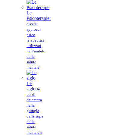
Le
Psicoterapie
I
diversi
approcci
psico
terapeutici
utilizzati
nell’ambito
della
salute
mentale
Le
sigle
Un
po' di
chiarezza
nella
giungla
delle sigle
della
salute
mentale e