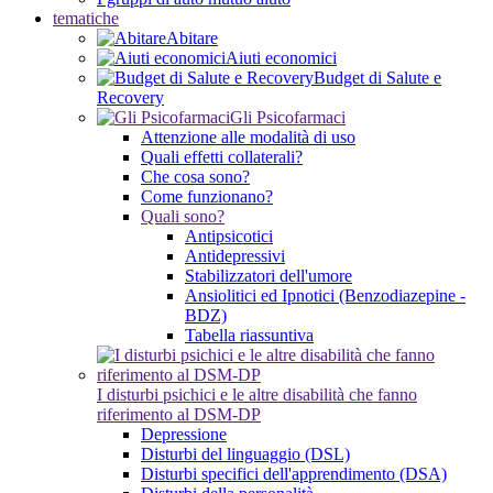
tematiche
Abitare
Aiuti economici
Budget di Salute e
Recovery
Gli Psicofarmaci
Attenzione alle modalità di uso
Quali effetti collaterali?
Che cosa sono?
Come funzionano?
Quali sono?
Antipsicotici
Antidepressivi
Stabilizzatori dell'umore
Ansiolitici ed Ipnotici (Benzodiazepine -
BDZ)
Tabella riassuntiva
I disturbi psichici e le altre disabilità che fanno
riferimento al DSM-DP
Depressione
Disturbi del linguaggio (DSL)
Disturbi specifici dell'apprendimento (DSA)