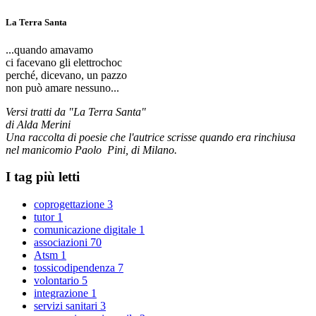
La Terra Santa
...quando amavamo
ci facevano gli elettrochoc
perché, dicevano, un pazzo
non può amare nessuno...
Versi tratti da "La Terra Santa"
di Alda Merini
Una raccolta di poesie che l'autrice scrisse quando era rinchiusa
nel manicomio Paolo Pini, di Milano.
I tag più letti
coprogettazione
3
tutor
1
comunicazione digitale
1
associazioni
70
Atsm
1
tossicodipendenza
7
volontario
5
integrazione
1
servizi sanitari
3