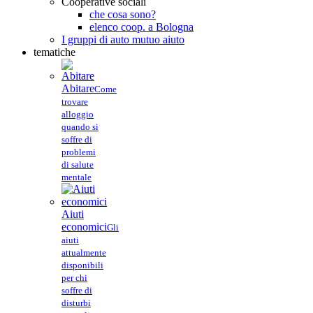
Cooperative sociali
che cosa sono?
elenco coop. a Bologna
I gruppi di auto mutuo aiuto
tematiche
Abitare
Come
trovare
alloggio
quando si
soffre di
problemi
di salute
mentale
Aiuti
economici
Gli
aiuti
attualmente
disponibili
per chi
soffre di
disturbi