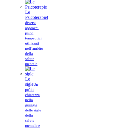
Le
Psicoterapie
I
diversi
approcci
psico
terapeutici
utilizzati
nell’ambito
della
salute
mentale
Le
sigle
Un
po' di
chiarezza
nella
giungla
delle sigle
della
salute
mentale e