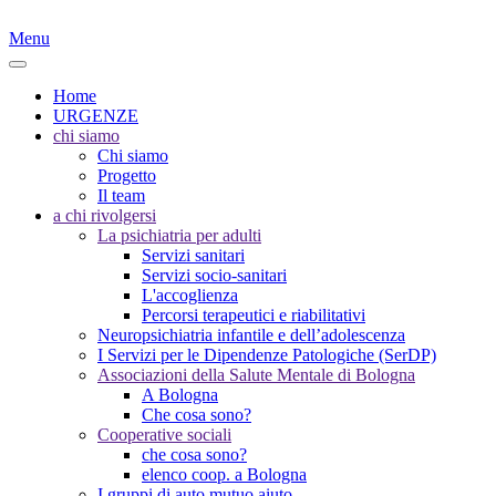
Menu
Home
URGENZE
chi siamo
Chi siamo
Progetto
Il team
a chi rivolgersi
La psichiatria per adulti
Servizi sanitari
Servizi socio-sanitari
L'accoglienza
Percorsi terapeutici e riabilitativi
Neuropsichiatria infantile e dell’adolescenza
I Servizi per le Dipendenze Patologiche (SerDP)
Associazioni della Salute Mentale di Bologna
A Bologna
Che cosa sono?
Cooperative sociali
che cosa sono?
elenco coop. a Bologna
I gruppi di auto mutuo aiuto