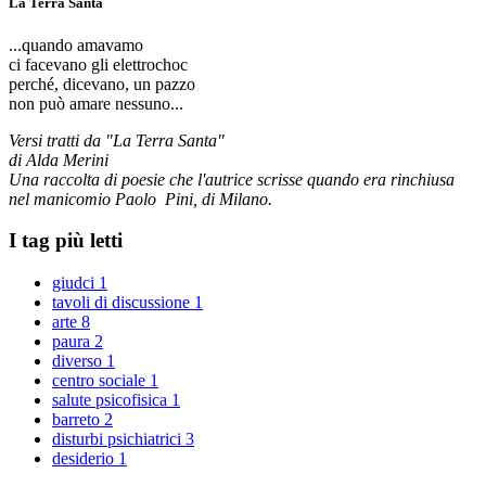
La Terra Santa
...quando amavamo
ci facevano gli elettrochoc
perché, dicevano, un pazzo
non può amare nessuno...
Versi tratti da "La Terra Santa"
di Alda Merini
Una raccolta di poesie che l'autrice scrisse quando era rinchiusa
nel manicomio Paolo Pini, di Milano.
I tag più letti
giudci
1
tavoli di discussione
1
arte
8
paura
2
diverso
1
centro sociale
1
salute psicofisica
1
barreto
2
disturbi psichiatrici
3
desiderio
1