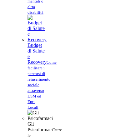
mentali o
altra
disabilità
Budget
di Salute
e
Recovery
Come
facilitare i
percorsi di
reinserimento
sociale
attraverso
DSM ed
Enti
Locali
Gli
Psicofarmaci
Tutte
le