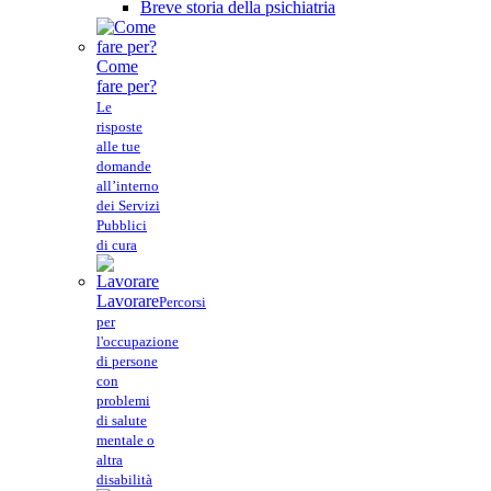
Breve storia della psichiatria
Come
fare per?
Le
risposte
alle tue
domande
all’interno
dei Servizi
Pubblici
di cura
Lavorare
Percorsi
per
l'occupazione
di persone
con
problemi
di salute
mentale o
altra
disabilità