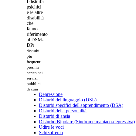
I disturbi
psichici
e le altre
disabilità
che
fanno
riferimento
al DSM-
DP
I
disturbi
più
frequenti
presi in
carico nei
servizi
pubblici
di cura
Depressione
Disturbi del linguaggio (DSL)
Disturbi specifici dell'apprendimento (DSA)
Disturbi della personalità
Disturbi di ansia
Disturbo Bipolare (Sindrome maniaco-depressiva)
Udire le voci
Schizofrenia