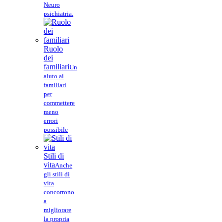
Neuro
psichiatria.
Ruolo
dei
familiari
Un
aiuto ai
familiari
per
commettere
meno
errori
possibile
Stili di
vita
Anche
gli stili di
vita
concorrono
a
migliorare
la propria