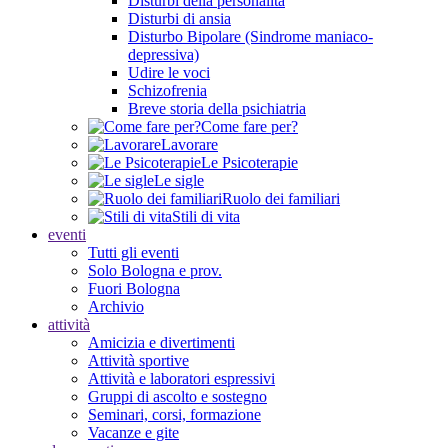
Disturbi della personalità
Disturbi di ansia
Disturbo Bipolare (Sindrome maniaco-
depressiva)
Udire le voci
Schizofrenia
Breve storia della psichiatria
Come fare per?
Lavorare
Le Psicoterapie
Le sigle
Ruolo dei familiari
Stili di vita
eventi
Tutti gli eventi
Solo Bologna e prov.
Fuori Bologna
Archivio
attività
Amicizia e divertimenti
Attività sportive
Attività e laboratori espressivi
Gruppi di ascolto e sostegno
Seminari, corsi, formazione
Vacanze e gite