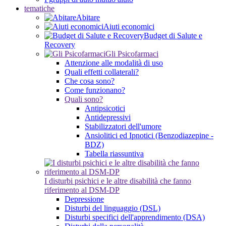
tematiche
Abitare
Aiuti economici
Budget di Salute e
Recovery
Gli Psicofarmaci
Attenzione alle modalità di uso
Quali effetti collaterali?
Che cosa sono?
Come funzionano?
Quali sono?
Antipsicotici
Antidepressivi
Stabilizzatori dell'umore
Ansiolitici ed Ipnotici (Benzodiazepine -
BDZ)
Tabella riassuntiva
I disturbi psichici e le altre disabilità che fanno
riferimento al DSM-DP
Depressione
Disturbi del linguaggio (DSL)
Disturbi specifici dell'apprendimento (DSA)