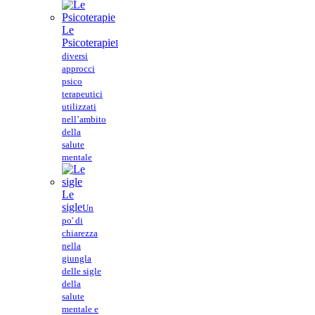
Le
Psicoterapie
I
diversi
approcci
psico
terapeutici
utilizzati
nell’ambito
della
salute
mentale
Le
sigle
Un
po' di
chiarezza
nella
giungla
delle sigle
della
salute
mentale e