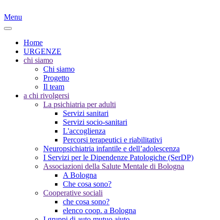
Menu
Home
URGENZE
chi siamo
Chi siamo
Progetto
Il team
a chi rivolgersi
La psichiatria per adulti
Servizi sanitari
Servizi socio-sanitari
L'accoglienza
Percorsi terapeutici e riabilitativi
Neuropsichiatria infantile e dell’adolescenza
I Servizi per le Dipendenze Patologiche (SerDP)
Associazioni della Salute Mentale di Bologna
A Bologna
Che cosa sono?
Cooperative sociali
che cosa sono?
elenco coop. a Bologna
I gruppi di auto mutuo aiuto