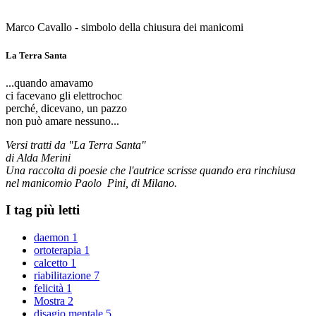
Marco Cavallo - simbolo della chiusura dei manicomi
La Terra Santa
...quando amavamo
ci facevano gli elettrochoc
perché, dicevano, un pazzo
non può amare nessuno...
Versi tratti da "La Terra Santa"
di Alda Merini
Una raccolta di poesie che l'autrice scrisse quando era rinchiusa
nel manicomio Paolo Pini, di Milano.
I tag più letti
daemon
1
ortoterapia
1
calcetto
1
riabilitazione
7
felicità
1
Mostra
2
disagio mentale
5