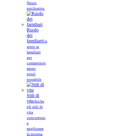
Neuro
psichiatria.
Ruolo
dei
familiari
Un
aiuto ai
familiari
per
commettere
meno
errori
possibile
Stili di
vita
Anche
gli stili di
vita
concorrono
a
migliorare
la propria