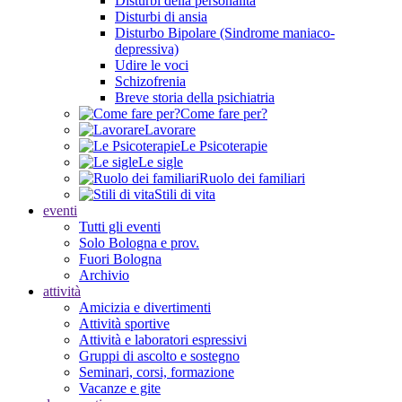
Disturbi della personalità
Disturbi di ansia
Disturbo Bipolare (Sindrome maniaco-
depressiva)
Udire le voci
Schizofrenia
Breve storia della psichiatria
Come fare per?
Lavorare
Le Psicoterapie
Le sigle
Ruolo dei familiari
Stili di vita
eventi
Tutti gli eventi
Solo Bologna e prov.
Fuori Bologna
Archivio
attività
Amicizia e divertimenti
Attività sportive
Attività e laboratori espressivi
Gruppi di ascolto e sostegno
Seminari, corsi, formazione
Vacanze e gite