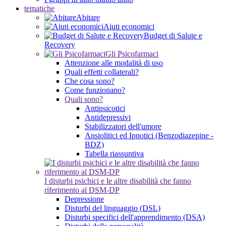
tematiche
Abitare
Aiuti economici
Budget di Salute e
Recovery
Gli Psicofarmaci
Attenzione alle modalità di uso
Quali effetti collaterali?
Che cosa sono?
Come funzionano?
Quali sono?
Antipsicotici
Antidepressivi
Stabilizzatori dell'umore
Ansiolitici ed Ipnotici (Benzodiazepine -
BDZ)
Tabella riassuntiva
I disturbi psichici e le altre disabilità che fanno
riferimento al DSM-DP
Depressione
Disturbi del linguaggio (DSL)
Disturbi specifici dell'apprendimento (DSA)