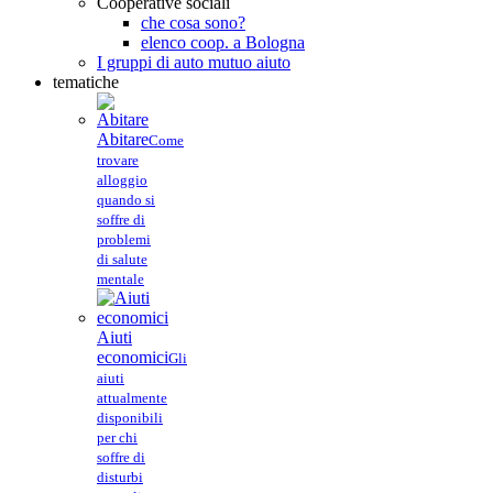
Cooperative sociali
che cosa sono?
elenco coop. a Bologna
I gruppi di auto mutuo aiuto
tematiche
Abitare
Come
trovare
alloggio
quando si
soffre di
problemi
di salute
mentale
Aiuti
economici
Gli
aiuti
attualmente
disponibili
per chi
soffre di
disturbi