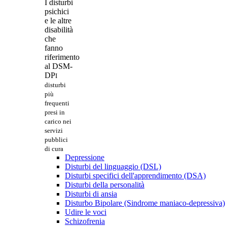
I disturbi
psichici
e le altre
disabilità
che
fanno
riferimento
al DSM-
DP
I
disturbi
più
frequenti
presi in
carico nei
servizi
pubblici
di cura
Depressione
Disturbi del linguaggio (DSL)
Disturbi specifici dell'apprendimento (DSA)
Disturbi della personalità
Disturbi di ansia
Disturbo Bipolare (Sindrome maniaco-depressiva)
Udire le voci
Schizofrenia