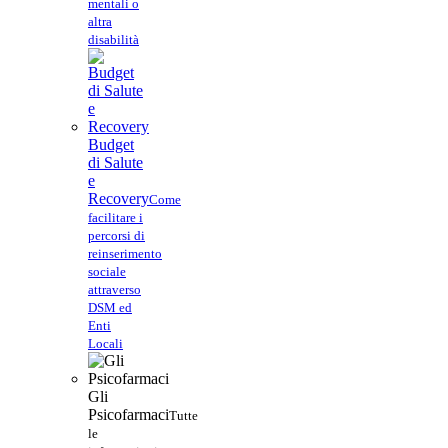
mentali o
altra
disabilità
Budget
di Salute
e
Recovery
Come
facilitare i
percorsi di
reinserimento
sociale
attraverso
DSM ed
Enti
Locali
Gli
Psicofarmaci
Tutte
le