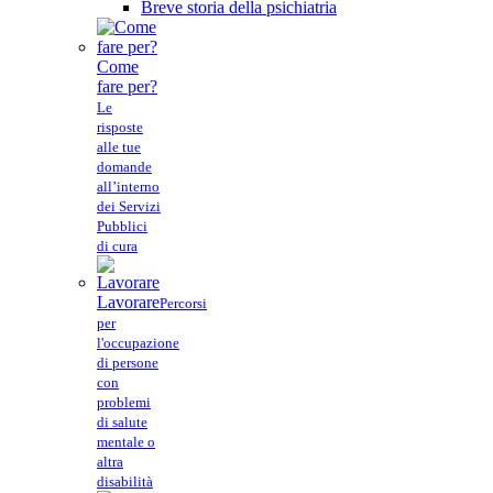
Breve storia della psichiatria
Come
fare per?
Le
risposte
alle tue
domande
all’interno
dei Servizi
Pubblici
di cura
Lavorare
Percorsi
per
l'occupazione
di persone
con
problemi
di salute
mentale o
altra
disabilità