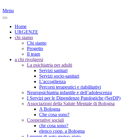
Menu
Home
URGENZE
chi siamo
Chi siamo
Progetto
Il team
a chi rivolgersi
La psichiatria per adulti
Servizi sanitari
Servizi socio-sanitari
L'accoglienza
Percorsi terapeutici e riabilitativi
Neuropsichiatria infantile e dell’adolescenza
I Servizi per le Dipendenze Patologiche (SerDP)
Associazioni della Salute Mentale di Bologna
A Bologna
Che cosa sono?
Cooperative sociali
che cosa sono?
elenco coop. a Bologna
I gruppi di auto mutuo aiuto