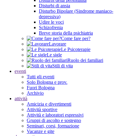
Disturbi della personalità
Disturbi di ansia
Disturbo Bipolare (Sindrome maniaco-
depressiva)
Udire le voci
Schizofrenia
Breve storia della psichiatria
Come fare per?
Lavorare
Le Psicoterapie
Le sigle
Ruolo dei familiari
Stili di vita
eventi
Tutti gli eventi
Solo Bologna e prov.
Fuori Bologna
Archivio
attività
Amicizia e divertimenti
Attività sportive
Attività e laboratori espressivi
Gruppi di ascolto e sostegno
Seminari, corsi, formazione
Vacanze e gite