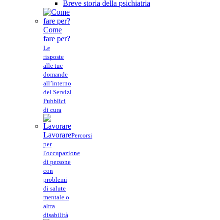
Breve storia della psichiatria
Come
fare per?
Le
risposte
alle tue
domande
all’interno
dei Servizi
Pubblici
di cura
Lavorare
Percorsi
per
l'occupazione
di persone
con
problemi
di salute
mentale o
altra
disabilità