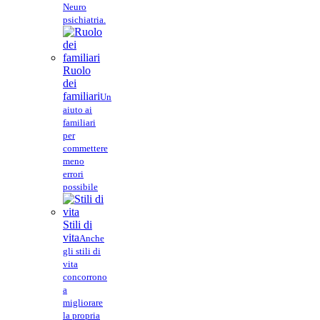
Neuro
psichiatria.
Ruolo
dei
familiari
Un
aiuto ai
familiari
per
commettere
meno
errori
possibile
Stili di
vita
Anche
gli stili di
vita
concorrono
a
migliorare
la propria