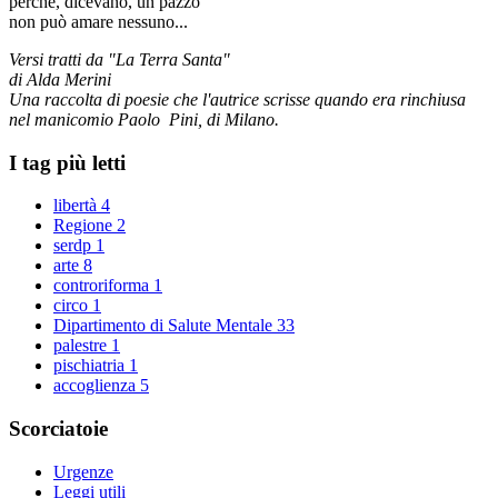
perché, dicevano, un pazzo
non può amare nessuno...
Versi tratti da "La Terra Santa"
di Alda Merini
Una raccolta di poesie che l'autrice scrisse quando era rinchiusa
nel manicomio Paolo Pini, di Milano.
I tag più letti
libertà
4
Regione
2
serdp
1
arte
8
controriforma
1
circo
1
Dipartimento di Salute Mentale
33
palestre
1
pischiatria
1
accoglienza
5
Scorciatoie
Urgenze
Leggi utili