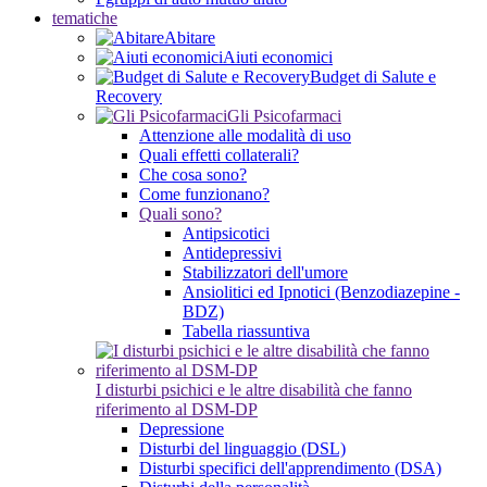
tematiche
Abitare
Aiuti economici
Budget di Salute e
Recovery
Gli Psicofarmaci
Attenzione alle modalità di uso
Quali effetti collaterali?
Che cosa sono?
Come funzionano?
Quali sono?
Antipsicotici
Antidepressivi
Stabilizzatori dell'umore
Ansiolitici ed Ipnotici (Benzodiazepine -
BDZ)
Tabella riassuntiva
I disturbi psichici e le altre disabilità che fanno
riferimento al DSM-DP
Depressione
Disturbi del linguaggio (DSL)
Disturbi specifici dell'apprendimento (DSA)