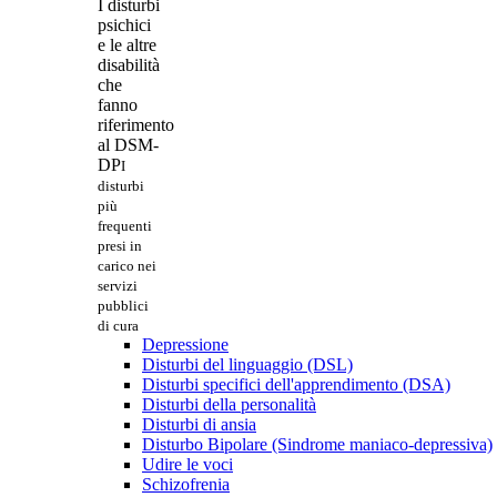
I disturbi
psichici
e le altre
disabilità
che
fanno
riferimento
al DSM-
DP
I
disturbi
più
frequenti
presi in
carico nei
servizi
pubblici
di cura
Depressione
Disturbi del linguaggio (DSL)
Disturbi specifici dell'apprendimento (DSA)
Disturbi della personalità
Disturbi di ansia
Disturbo Bipolare (Sindrome maniaco-depressiva)
Udire le voci
Schizofrenia