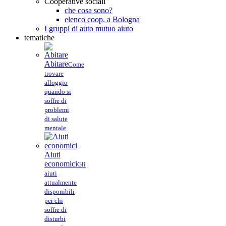
Cooperative sociali
che cosa sono?
elenco coop. a Bologna
I gruppi di auto mutuo aiuto
tematiche
Abitare
Come
trovare
alloggio
quando si
soffre di
problemi
di salute
mentale
Aiuti
economici
Gli
aiuti
attualmente
disponibili
per chi
soffre di
disturbi