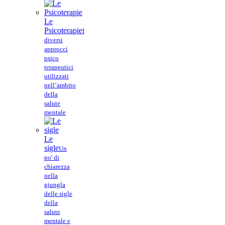
Le
Psicoterapie
I
diversi
approcci
psico
terapeutici
utilizzati
nell’ambito
della
salute
mentale
Le
sigle
Un
po' di
chiarezza
nella
giungla
delle sigle
della
salute
mentale e