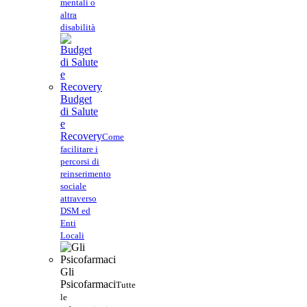
mentali o
altra
disabilità
Budget
di Salute
e
Recovery
Come
facilitare i
percorsi di
reinserimento
sociale
attraverso
DSM ed
Enti
Locali
Gli
Psicofarmaci
Tutte
le