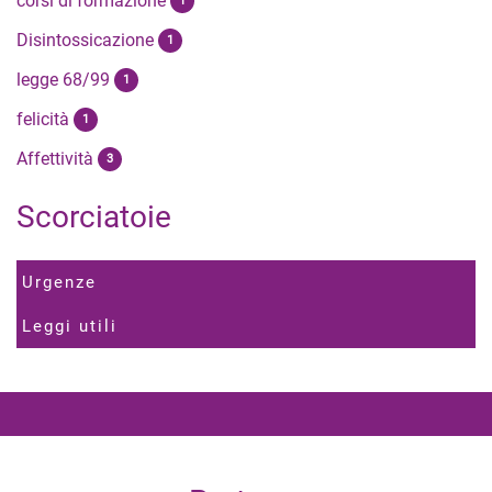
corsi di formazione
1
Disintossicazione
1
legge 68/99
1
felicità
1
Affettività
3
Scorciatoie
Urgenze
Leggi utili