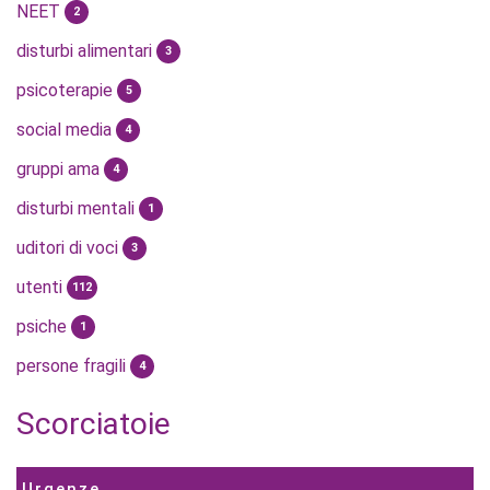
NEET
2
disturbi alimentari
3
psicoterapie
5
social media
4
gruppi ama
4
disturbi mentali
1
uditori di voci
3
utenti
112
psiche
1
persone fragili
4
Scorciatoie
Urgenze