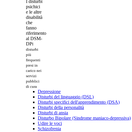
I disturbi
psichici
e le altre
disabilità
che
fanno
riferimento
al DSM-
DP
I
disturbi
più
frequenti
presi in
carico nei
servizi
pubblici
di cura
Depressione
Disturbi del linguaggio (DSL)
Disturbi specifici dell'apprendimento (DSA)
Disturbi della personalità
Disturbi di ansia
Disturbo Bipolare (Sindrome maniaco-depressiva)
Udire le voci
Schizofrenia