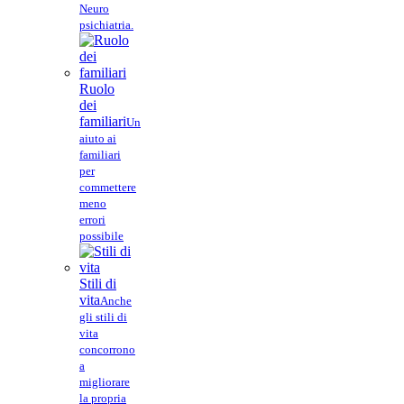
Neuro
psichiatria.
Ruolo
dei
familiari
Un
aiuto ai
familiari
per
commettere
meno
errori
possibile
Stili di
vita
Anche
gli stili di
vita
concorrono
a
migliorare
la propria