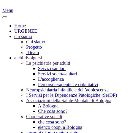
Menu
Home
URGENZE
chi siamo
Chi siamo
Progetto
Il team
a chi rivolgersi
La psichiatria per adulti
Servizi sanitari
Servizi socio-sanitari
L'accoglienza
Percorsi terapeutici e riabilitativi
Neuropsichiatria infantile e dell’adolescenza
I Servizi per le Dipendenze Patologiche (SerDP)
Associazioni della Salute Mentale di Bologna
A Bologna
Che cosa sono?
Cooperative sociali
che cosa sono?
elenco coop. a Bologna
I gruppi di auto mutuo aiuto