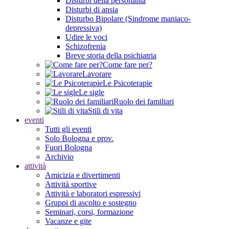
Disturbi della personalità
Disturbi di ansia
Disturbo Bipolare (Sindrome maniaco-
depressiva)
Udire le voci
Schizofrenia
Breve storia della psichiatria
Come fare per?
Lavorare
Le Psicoterapie
Le sigle
Ruolo dei familiari
Stili di vita
eventi
Tutti gli eventi
Solo Bologna e prov.
Fuori Bologna
Archivio
attività
Amicizia e divertimenti
Attività sportive
Attività e laboratori espressivi
Gruppi di ascolto e sostegno
Seminari, corsi, formazione
Vacanze e gite