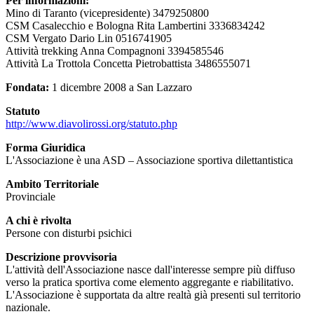
Per informazioni:
Mino di Taranto (vicepresidente) 3479250800
CSM Casalecchio e Bologna Rita Lambertini 3336834242
CSM Vergato Dario Lin 0516741905
Attività trekking Anna Compagnoni 3394585546
Attività La Trottola Concetta Pietrobattista 3486555071
Fondata:
1 dicembre 2008 a San Lazzaro
Statuto
http://www.diavolirossi.org/statuto.php
Forma Giuridica
L'Associazione è una ASD – Associazione sportiva dilettantistica
Ambito Territoriale
Provinciale
A chi è rivolta
Persone con disturbi psichici
Descrizione provvisoria
L'attività dell'Associazione nasce dall'interesse sempre più diffuso
verso la pratica sportiva come elemento aggregante e riabilitativo.
L'Associazione è supportata da altre realtà già presenti sul territorio
nazionale.