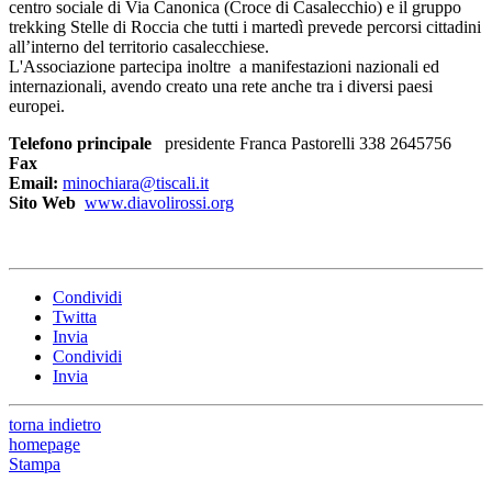
centro sociale di Via Canonica (Croce di Casalecchio) e il gruppo
trekking Stelle di Roccia che tutti i martedì prevede percorsi cittadini
all’interno del territorio casalecchiese.
L'Associazione partecipa inoltre a manifestazioni nazionali ed
internazionali, avendo creato una rete anche tra i diversi paesi
europei.
Telefono principale
presidente Franca Pastorelli 338 2645756
Fax
Email:
minochiara@tiscali.it
Sito Web
www.diavolirossi.org
Condividi
Twitta
Invia
Condividi
Invia
torna indietro
homepage
Stampa