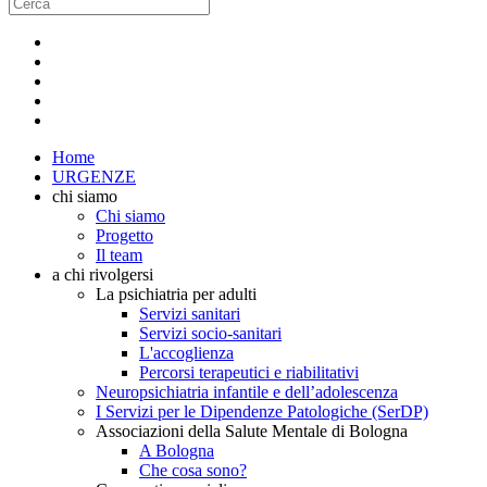
Home
URGENZE
chi siamo
Chi siamo
Progetto
Il team
a chi rivolgersi
La psichiatria per adulti
Servizi sanitari
Servizi socio-sanitari
L'accoglienza
Percorsi terapeutici e riabilitativi
Neuropsichiatria infantile e dell’adolescenza
I Servizi per le Dipendenze Patologiche (SerDP)
Associazioni della Salute Mentale di Bologna
A Bologna
Che cosa sono?