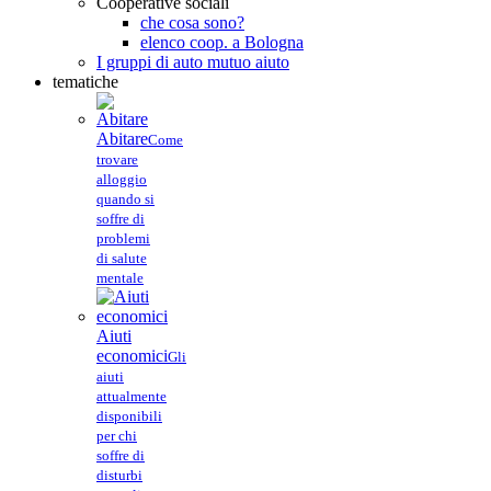
Cooperative sociali
che cosa sono?
elenco coop. a Bologna
I gruppi di auto mutuo aiuto
tematiche
Abitare
Come
trovare
alloggio
quando si
soffre di
problemi
di salute
mentale
Aiuti
economici
Gli
aiuti
attualmente
disponibili
per chi
soffre di
disturbi