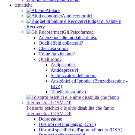
tematiche
Abitare
Aiuti economici
Budget di Salute e
Recovery
Gli Psicofarmaci
Attenzione alle modalità di uso
Quali effetti collaterali?
Che cosa sono?
Come funzionano?
Quali sono?
Antipsicotici
Antidepressivi
Stabilizzatori dell'umore
Ansiolitici ed Ipnotici (Benzodiazepine -
BDZ)
Tabella riassuntiva
I disturbi psichici e le altre disabilità che fanno
riferimento al DSM-DP
Depressione
Disturbi del linguaggio (DSL)
Disturbi specifici dell'apprendimento (DSA)