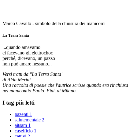
Marco Cavallo - simbolo della chiusura dei manicomi
La Terra Santa
...quando amavamo
ci facevano gli elettrochoc
perché, dicevano, un pazzo
non può amare nessuno...
Versi tratti da "La Terra Santa"
di Alda Merini
Una raccolta di poesie che l'autrice scrisse quando era rinchiusa
nel manicomio Paolo Pini, di Milano.
I tag più letti
pazenti
1
salutementale
2
aitsam
1
caseificio
1
cattivi
2