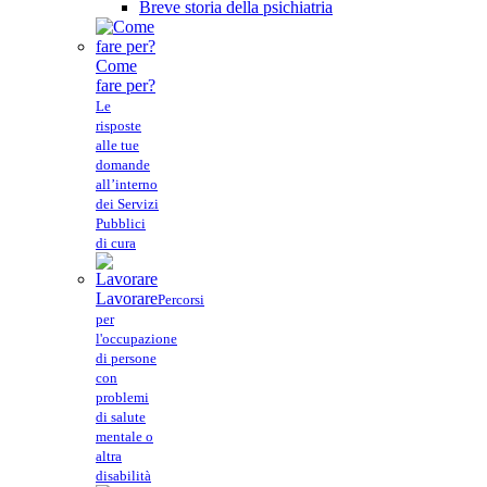
Breve storia della psichiatria
Come
fare per?
Le
risposte
alle tue
domande
all’interno
dei Servizi
Pubblici
di cura
Lavorare
Percorsi
per
l'occupazione
di persone
con
problemi
di salute
mentale o
altra
disabilità