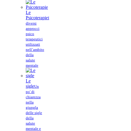
Le
Psicoterapie
I
diversi
approcci
psico
terapeutici
utilizzati
nell’ambito
della
salute
mentale
Le
sigle
Un
po' di
chiarezza
nella
giungla
delle sigle
della
salute
mentale e