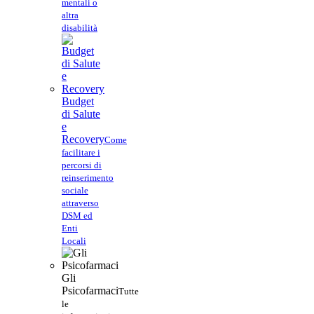
mentali o
altra
disabilità
Budget
di Salute
e
Recovery
Come
facilitare i
percorsi di
reinserimento
sociale
attraverso
DSM ed
Enti
Locali
Gli
Psicofarmaci
Tutte
le