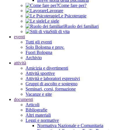
Breve storia della psichiatria
Come fare per?
Lavorare
Le Psicoterapie
Le sigle
Ruolo dei familiari
Stili di vita
eventi
Tutti gli eventi
Solo Bologna e prov.
Fuori Bologna
Archivio
attività
Amicizia e divertimenti
Attività sportive
Attività e laboratori espressivi
Gruppi di ascolto e sostegno
Seminari, corsi, formazione
Vacanze e gite
documenti
Articoli
Bibliografie
Altri materiali
Leggi e normative
Normativa Nazionale e Comunitaria