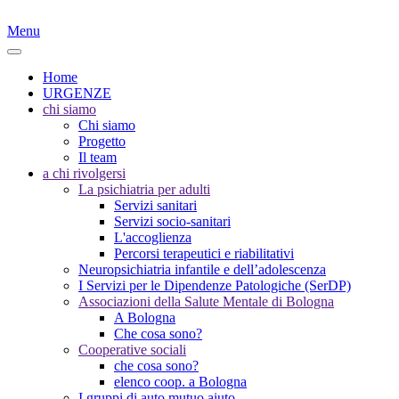
Menu
Home
URGENZE
chi siamo
Chi siamo
Progetto
Il team
a chi rivolgersi
La psichiatria per adulti
Servizi sanitari
Servizi socio-sanitari
L'accoglienza
Percorsi terapeutici e riabilitativi
Neuropsichiatria infantile e dell’adolescenza
I Servizi per le Dipendenze Patologiche (SerDP)
Associazioni della Salute Mentale di Bologna
A Bologna
Che cosa sono?
Cooperative sociali
che cosa sono?
elenco coop. a Bologna
I gruppi di auto mutuo aiuto