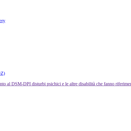
ery
DZ)
I disturbi psichici e le altre disabilità che fanno rifer