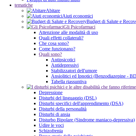
tematiche
Abitare
Aiuti economici
Budget di Salute e Recov
Gli Psicofarmaci
Attenzione alle modalità di uso
Quali effetti collaterali?
Che cosa sono?
Come funzionano?
Quali sono?
Antipsicotici
Antidepressivi
Stabilizzatori dell'umore
Ansiolitici ed Ipnotici (Benzodiazepine - B
Tabella riassuntiva
Depressione
Disturbi del linguaggio (DSL)
Disturbi specifici dell'apprendimento (DSA)
Disturbi della personalità
Disturbi di ansia
Disturbo Bipolare (Sindrome maniaco-depressiva)
Udire le voci
Schizofrenia