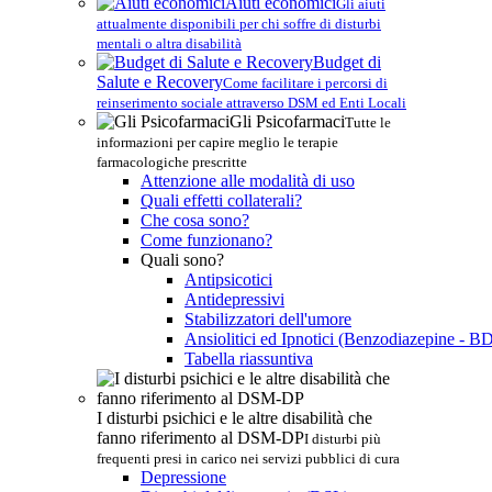
Aiuti economici
Gli aiuti
attualmente disponibili per chi soffre di disturbi
mentali o altra disabilità
Budget di
Salute e Recovery
Come facilitare i percorsi di
reinserimento sociale attraverso DSM ed Enti Locali
Gli Psicofarmaci
Tutte le
informazioni per capire meglio le terapie
farmacologiche prescritte
Attenzione alle modalità di uso
Quali effetti collaterali?
Che cosa sono?
Come funzionano?
Quali sono?
Antipsicotici
Antidepressivi
Stabilizzatori dell'umore
Ansiolitici ed Ipnotici (Benzodiazepine - B
Tabella riassuntiva
I disturbi psichici e le altre disabilità che
fanno riferimento al DSM-DP
I disturbi più
frequenti presi in carico nei servizi pubblici di cura
Depressione