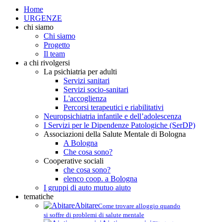
Home
URGENZE
chi siamo
Chi siamo
Progetto
Il team
a chi rivolgersi
La psichiatria per adulti
Servizi sanitari
Servizi socio-sanitari
L'accoglienza
Percorsi terapeutici e riabilitativi
Neuropsichiatria infantile e dell’adolescenza
I Servizi per le Dipendenze Patologiche (SerDP)
Associazioni della Salute Mentale di Bologna
A Bologna
Che cosa sono?
Cooperative sociali
che cosa sono?
elenco coop. a Bologna
I gruppi di auto mutuo aiuto
tematiche
Abitare
Come trovare alloggio quando
si soffre di problemi di salute mentale