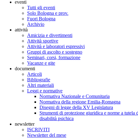
eventi
Tutti gli eventi
Solo Bologna e prov.
Fuori Bologna
Archivio
attività
Amicizia e divertimenti
Attività sportive
Attività e laboratori espressivi
Gruppi di ascolto e sostegno
Seminari, corsi, formazione
Vacanze e gite
documenti
Articoli
Bibliografie
Altri materiali
Leggi e normative
Normativa Nazionale e Comunitaria
Normativa della regione Emilia-Romagna
Disegni di legge della XV Legislatura
Strumenti di protezione giuridica e norme a tutela d
disabilità psichica
newsletter
ISCRIVITI
Newsletter del mese