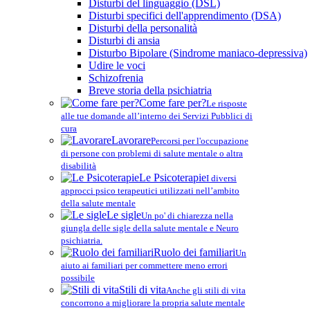
Disturbi del linguaggio (DSL)
Disturbi specifici dell'apprendimento (DSA)
Disturbi della personalità
Disturbi di ansia
Disturbo Bipolare (Sindrome maniaco-depressiva)
Udire le voci
Schizofrenia
Breve storia della psichiatria
Come fare per?
Le risposte
alle tue domande all’interno dei Servizi Pubblici di
cura
Lavorare
Percorsi per l'occupazione
di persone con problemi di salute mentale o altra
disabilità
Le Psicoterapie
I diversi
approcci psico terapeutici utilizzati nell’ambito
della salute mentale
Le sigle
Un po' di chiarezza nella
giungla delle sigle della salute mentale e Neuro
psichiatria.
Ruolo dei familiari
Un
aiuto ai familiari per commettere meno errori
possibile
Stili di vita
Anche gli stili di vita
concorrono a migliorare la propria salute mentale