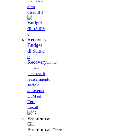
mentali o
altra
disabilità
Budget
di Salute
e
Recovery
Come
facilitare i
percorsi di
reinserimento
sociale
attraverso
DSM ed
Enti
Locali
Gli
Psicofarmaci
Tutte
le