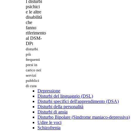
I disturbi
psichici
e le altre
disabilità
che
fanno
riferimento
al DSM-
DP
I
disturbi
più
frequenti
presi in
carico nei
servizi
pubblici
di cura
Depressione
Disturbi del linguaggio (DSL)
Disturbi specifici dell'apprendimento (DSA)
Disturbi della personalità
Disturbi di ansia
Disturbo Bipolare (Sindrome maniaco-depressiva)
Udire le voci
Schizofrenia