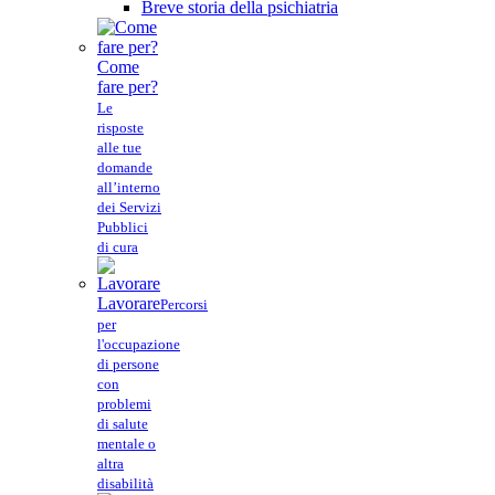
Breve storia della psichiatria
Come
fare per?
Le
risposte
alle tue
domande
all’interno
dei Servizi
Pubblici
di cura
Lavorare
Percorsi
per
l'occupazione
di persone
con
problemi
di salute
mentale o
altra
disabilità