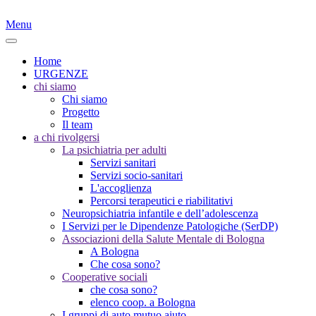
Menu
Home
URGENZE
chi siamo
Chi siamo
Progetto
Il team
a chi rivolgersi
La psichiatria per adulti
Servizi sanitari
Servizi socio-sanitari
L'accoglienza
Percorsi terapeutici e riabilitativi
Neuropsichiatria infantile e dell’adolescenza
I Servizi per le Dipendenze Patologiche (SerDP)
Associazioni della Salute Mentale di Bologna
A Bologna
Che cosa sono?
Cooperative sociali
che cosa sono?
elenco coop. a Bologna
I gruppi di auto mutuo aiuto