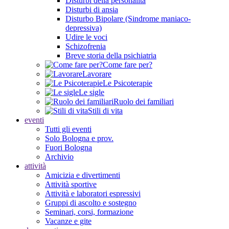
Disturbi della personalità
Disturbi di ansia
Disturbo Bipolare (Sindrome maniaco-
depressiva)
Udire le voci
Schizofrenia
Breve storia della psichiatria
Come fare per?
Lavorare
Le Psicoterapie
Le sigle
Ruolo dei familiari
Stili di vita
eventi
Tutti gli eventi
Solo Bologna e prov.
Fuori Bologna
Archivio
attività
Amicizia e divertimenti
Attività sportive
Attività e laboratori espressivi
Gruppi di ascolto e sostegno
Seminari, corsi, formazione
Vacanze e gite