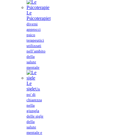
Le
Psicoterapie
I
diversi
approcci
psico
terapeutici
utilizzati
nell’ambito
della
salute
mentale
Le
sigle
Un
po' di
chiarezza
nella
giungla
delle sigle
della
salute
mentale e