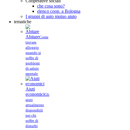
Cooperative sociali
che cosa sono?
elenco coop. a Bologna
I gruppi di auto mutuo aiuto
tematiche
Abitare
Come
trovare
alloggio
quando si
soffre di
problemi
di salute
mentale
Aiuti
economici
Gli
aiuti
attualmente
disponibili
per chi
soffre di
disturbi