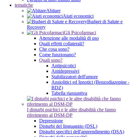
tematiche
Abitare
Aiuti economici
Budget di Salute e
Recovery
Gli Psicofarmaci
Attenzione alle modalità di uso
Quali effetti collaterali?
Che cosa sono?
Come funzionano?
Quali sono?
Antipsicotici
Antidepressivi
Stabilizzatori dell'umore
Ansiolitici ed Ipnotici (Benzodiazepine -
BDZ)
Tabella riassuntiva
I disturbi psichici e le altre disabilità che fanno
riferimento al DSM-DP
Depressione
Disturbi del linguaggio (DSL)
Disturbi specifici dell'apprendimento (DSA)