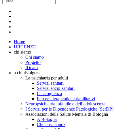
Home
URGENZE
chi siamo
Chi siamo
Progetto
Il team
a chi rivolgersi
La psichiatria per adulti
Servizi sanitari
Servizi socio-sanitari
L'accoglienza
Percorsi terapeutici e riabilitativi
Neuropsichiatria infantile e dell’adolescenza
I Servizi per le Dipendenze Patologiche (SerDP)
Associazioni della Salute Mentale di Bologna
A Bologna
Che cosa sono?