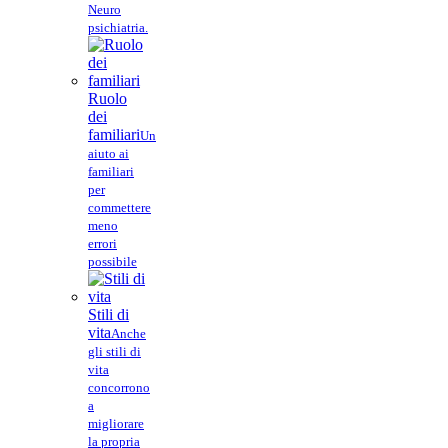
Neuro
psichiatria.
Ruolo
dei
familiari
Un
aiuto ai
familiari
per
commettere
meno
errori
possibile
Stili di
vita
Anche
gli stili di
vita
concorrono
a
migliorare
la propria