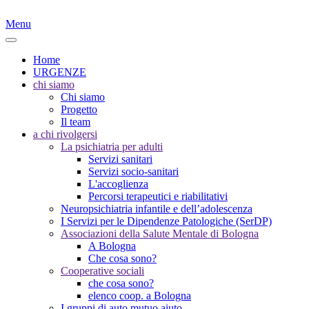
Menu
Home
URGENZE
chi siamo
Chi siamo
Progetto
Il team
a chi rivolgersi
La psichiatria per adulti
Servizi sanitari
Servizi socio-sanitari
L'accoglienza
Percorsi terapeutici e riabilitativi
Neuropsichiatria infantile e dell’adolescenza
I Servizi per le Dipendenze Patologiche (SerDP)
Associazioni della Salute Mentale di Bologna
A Bologna
Che cosa sono?
Cooperative sociali
che cosa sono?
elenco coop. a Bologna
I gruppi di auto mutuo aiuto