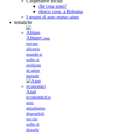
Cooperative sociali
che cosa sono?
elenco coop. a Bologna
I gruppi di auto mutuo aiuto
tematiche
Abitare
Come
trovare
alloggio
quando si
soffre di
problemi
di salute
mentale
Aiuti
economici
Gli
aiuti
attualmente
disponibili
per chi
soffre di
disturbi