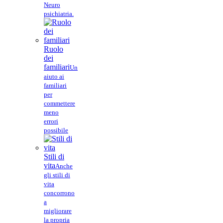
Neuro
psichiatria.
Ruolo
dei
familiari
Un
aiuto ai
familiari
per
commettere
meno
errori
possibile
Stili di
vita
Anche
gli stili di
vita
concorrono
a
migliorare
la propria