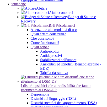
tematiche
Abitare
Aiuti economici
Budget di Salute e
Recovery
Gli Psicofarmaci
Attenzione alle modalità di uso
Quali effetti collaterali?
Che cosa sono?
Come funzionano?
Quali sono?
Antipsicotici
Antidepressivi
Stabilizzatori dell'umore
Ansiolitici ed Ipnotici (Benzodiazepine -
BDZ)
Tabella riassuntiva
I disturbi psichici e le altre disabilità che fanno
riferimento al DSM-DP
Depressione
Disturbi del linguaggio (DSL)
Disturbi specifici dell'apprendimento (DSA)