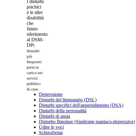
I disturbi
psichici
e le altre
disabilità
che
fanno
riferimento
al DSM-
DP
I
disturbi
più
frequenti
presi in
carico nei
servizi
pubblici
di cura
Depressione
Disturbi del linguaggio (DSL)
Disturbi specifici dell'apprendimento (DSA)
Disturbi della personalità
Disturbi di ansia
Disturbo Bipolare (Sindrome maniaco-depressiva)
Udire le voci
Schizofrenia