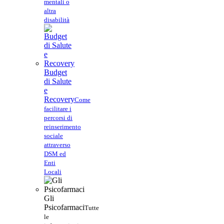
mentali o
altra
disabilità
Budget
di Salute
e
Recovery
Come
facilitare i
percorsi di
reinserimento
sociale
attraverso
DSM ed
Enti
Locali
Gli
Psicofarmaci
Tutte
le