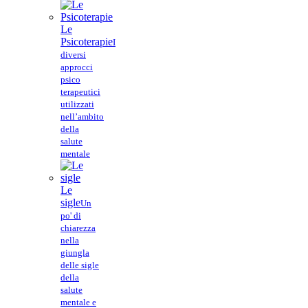
Le
Psicoterapie
I
diversi
approcci
psico
terapeutici
utilizzati
nell’ambito
della
salute
mentale
Le
sigle
Un
po' di
chiarezza
nella
giungla
delle sigle
della
salute
mentale e