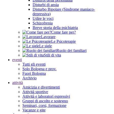
Disturbi della personalità
Disturbi di ansia
Disturbo Bipolare (Sindrome maniaco-
depressiva)
Udire le voci
Schizofrenia
Breve storia della psichiatria
Come fare per?
Lavorare
Le Psicoterapie
Le sigle
Ruolo dei familiari
Stili di vita
eventi
Tutti gli eventi
Solo Bologna e prov.
Fuori Bologna
Archivio
attività
Amicizia e divertimenti
Attività sportive
Attività e laboratori espressivi
Gruppi di ascolto e sostegno
Seminari, corsi, formazione
Vacanze e gite