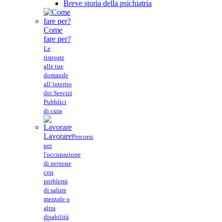
Breve storia della psichiatria
Come
fare per?
Le
risposte
alle tue
domande
all’interno
dei Servizi
Pubblici
di cura
Lavorare
Percorsi
per
l'occupazione
di persone
con
problemi
di salute
mentale o
altra
disabilità