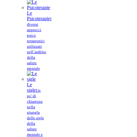
Le
Psicoterapie
I
diversi
approcci
psico
terapeutici
utilizzati
nell’ambito
della
salute
mentale
Le
sigle
Un
po' di
chiarezza
nella
giungla
delle sigle
della
salute
mentale e