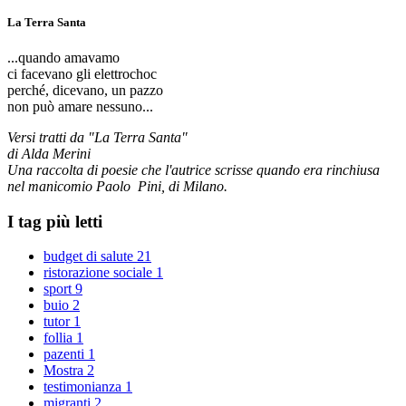
La Terra Santa
...quando amavamo
ci facevano gli elettrochoc
perché, dicevano, un pazzo
non può amare nessuno...
Versi tratti da "La Terra Santa"
di Alda Merini
Una raccolta di poesie che l'autrice scrisse quando era rinchiusa
nel manicomio Paolo Pini, di Milano.
I tag più letti
budget di salute
21
ristorazione sociale
1
sport
9
buio
2
tutor
1
follia
1
pazenti
1
Mostra
2
testimonianza
1
migranti
2