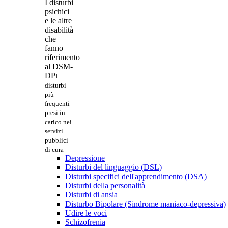
I disturbi
psichici
e le altre
disabilità
che
fanno
riferimento
al DSM-
DP
I
disturbi
più
frequenti
presi in
carico nei
servizi
pubblici
di cura
Depressione
Disturbi del linguaggio (DSL)
Disturbi specifici dell'apprendimento (DSA)
Disturbi della personalità
Disturbi di ansia
Disturbo Bipolare (Sindrome maniaco-depressiva)
Udire le voci
Schizofrenia