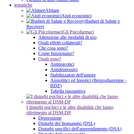
tematiche
Abitare
Aiuti economici
Budget di Salute e
Recovery
Gli Psicofarmaci
Attenzione alle modalità di uso
Quali effetti collaterali?
Che cosa sono?
Come funzionano?
Quali sono?
Antipsicotici
Antidepressivi
Stabilizzatori dell'umore
Ansiolitici ed Ipnotici (Benzodiazepine -
BDZ)
Tabella riassuntiva
I disturbi psichici e le altre disabilità che fanno
riferimento al DSM-DP
Depressione
Disturbi del linguaggio (DSL)
Disturbi specifici dell'apprendimento (DSA)