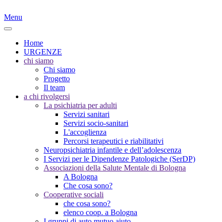
Menu
Home
URGENZE
chi siamo
Chi siamo
Progetto
Il team
a chi rivolgersi
La psichiatria per adulti
Servizi sanitari
Servizi socio-sanitari
L'accoglienza
Percorsi terapeutici e riabilitativi
Neuropsichiatria infantile e dell’adolescenza
I Servizi per le Dipendenze Patologiche (SerDP)
Associazioni della Salute Mentale di Bologna
A Bologna
Che cosa sono?
Cooperative sociali
che cosa sono?
elenco coop. a Bologna
I gruppi di auto mutuo aiuto