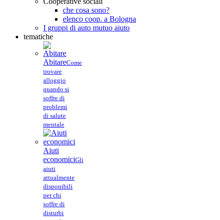
Cooperative sociali
che cosa sono?
elenco coop. a Bologna
I gruppi di auto mutuo aiuto
tematiche
Abitare
Come
trovare
alloggio
quando si
soffre di
problemi
di salute
mentale
Aiuti
economici
Gli
aiuti
attualmente
disponibili
per chi
soffre di
disturbi