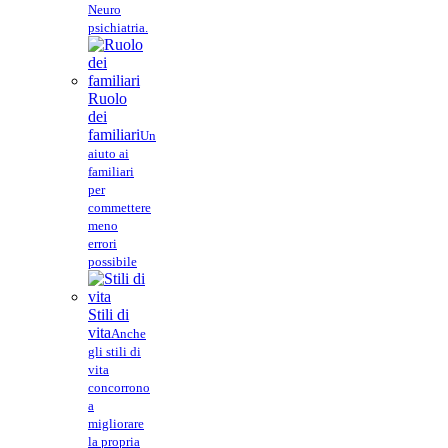
Neuro
psichiatria.
Ruolo
dei
familiari
Un
aiuto ai
familiari
per
commettere
meno
errori
possibile
Stili di
vita
Anche
gli stili di
vita
concorrono
a
migliorare
la propria