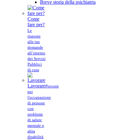
Breve storia della psichiatria
Come
fare per?
Le
risposte
alle tue
domande
all’interno
dei Servizi
Pubblici
di cura
Lavorare
Percorsi
per
l'occupazione
di persone
con
problemi
di salute
mentale o
altra
disabilità