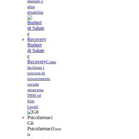
mentali o
altra
disabilità
Budget
di Salute
e
Recovery
Come
facilitare i
percorsi di
reinserimento
sociale
attraverso
DSM ed
Enti
Locali
Gli
Psicofarmaci
Tutte
le