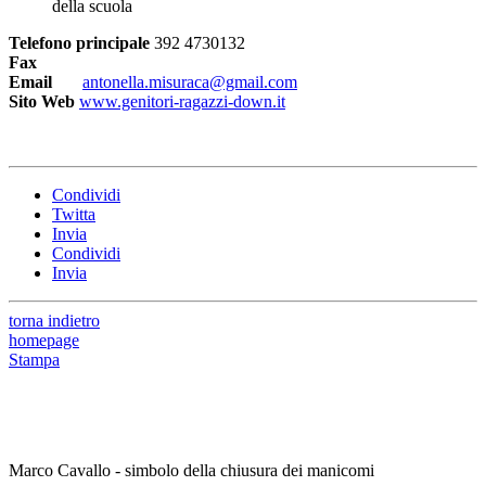
della scuola
Telefono principale
392 4730132
Fax
Email
antonella.misuraca@gmail.com
Sito Web
www.genitori-ragazzi-down.it
Condividi
Twitta
Invia
Condividi
Invia
torna indietro
homepage
Stampa
Marco Cavallo - simbolo della chiusura dei manicomi