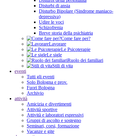
Disturbi della personalità
Disturbi di ansia
Disturbo Bipolare (Sindrome maniaco-
depressiva)
Udire le voci
Schizofrenia
Breve storia della psichiatria
Come fare per?
Lavorare
Le Psicoterapie
Le sigle
Ruolo dei familiari
Stili di vita
eventi
Tutti gli eventi
Solo Bologna e prov.
Fuori Bologna
Archivio
attività
Amicizia e divertimenti
Attività sportive
Attività e laboratori espressivi
Gruppi di ascolto e sostegno
Seminari, corsi, formazione
Vacanze e gite