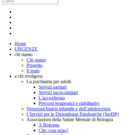
Home
URGENZE
chi siamo
Chi siamo
Progetto
Il team
a chi rivolgersi
La psichiatria per adulti
Servizi sanitari
Servizi socio-sanitari
L'accoglienza
Percorsi terapeutici e riabilitativi
Neuropsichiatria infantile e dell’adolescenza
I Servizi per le Dipendenze Patologiche (SerDP)
Associazioni della Salute Mentale di Bologna
A Bologna
Che cosa sono?