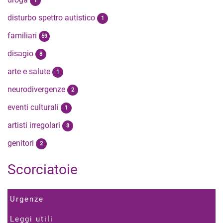
1
disturbo spettro autistico
1
familiari
59
disagio
8
arte e salute
1
neurodivergenze
2
eventi culturali
1
artisti irregolari
3
genitori
2
Scorciatoie
Urgenze
Leggi utili