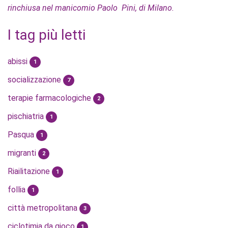
rinchiusa nel manicomio Paolo Pini, di Milano.
I tag più letti
abissi
1
socializzazione
7
terapie farmacologiche
2
pischiatria
1
Pasqua
1
migranti
2
Riailitazione
1
follia
1
città metropolitana
3
ciclotimia da gioco
1