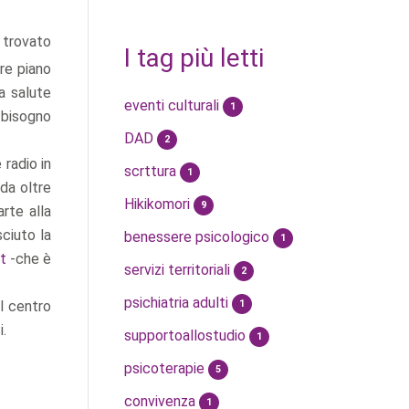
a trovato
I tag più letti
are piano
a salute
eventi culturali
1
ù bisogno
DAD
2
 radio in
scrttura
1
da oltre
Hikikomori
9
arte alla
sciuto la
benessere psicologico
1
t
-che è
servizi territoriali
2
psichiatria adulti
al centro
1
i.
supportoallostudio
1
psicoterapie
5
convivenza
1