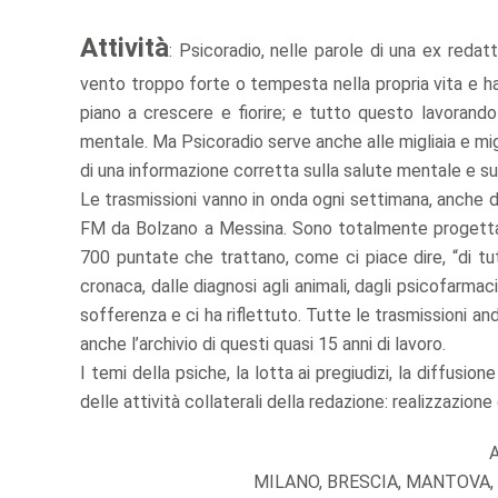
Attività
: Psicoradio, nelle parole di una ex redatt
vento troppo forte o tempesta nella propria vita e ha
piano a crescere e fiorire; e tutto questo lavorando
mentale. Ma Psicoradio serve anche alle migliaia e mi
di una informazione corretta sulla salute mentale e su
Le trasmissioni vanno in onda ogni settimana, anche du
FM da Bolzano a Messina. Sono totalmente progettate
700 puntate che trattano, come ci piace dire, “di tutt
cronaca, dalle diagnosi agli animali, dagli psicofarmaci
sofferenza e ci ha riflettuto. Tutte le trasmissioni and
anche l’archivio di questi quasi 15 anni di lavoro.
I temi della psiche, la lotta ai pregiudizi, la diffusi
delle attività collaterali della redazione: realizzazione
A
MILANO, BRESCIA, MANTOVA,