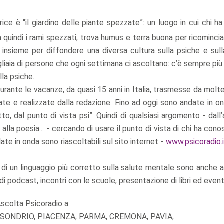
rice è “il giardino delle piante spezzate”: un luogo in cui chi h
 quindi i rami spezzati, trova humus e terra buona per ricominci
 insieme per diffondere una diversa cultura sulla psiche e sull
gliaia di persone che ogni settimana ci ascoltano: c’è sempre pi
lla psiche.
rante le vacanze, da quasi 15 anni in Italia, trasmesse da molte
 e realizzate dalla redazione. Fino ad oggi sono andate in on
o, dal punto di vista psi”. Quindi di qualsiasi argomento - dall’
 alla poesia... - cercando di usare il punto di vista di chi ha cono
ate in onda sono riascoltabili sul sito internet -
www.psicoradio.i
one di un linguaggio più corretto sulla salute mentale sono anche 
 di podcast, incontri con le scuole, presentazione di libri ed event
scolta Psicoradio a
 SONDRIO, PIACENZA, PARMA, CREMONA, PAVIA,