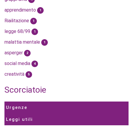
apprendimento
1
Riailitazione
1
legge 68/99
1
malattia mentale
1
asperger
2
social media
4
creatività
5
Scorciatoie
Urgenze
Leggi utili