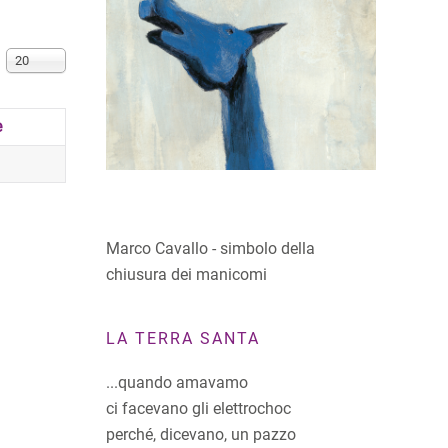
Visualizza n.
20
e
Marco Cavallo - simbolo della
chiusura dei manicomi
LA TERRA SANTA
...quando amavamo
ci facevano gli elettrochoc
perché, dicevano, un pazzo