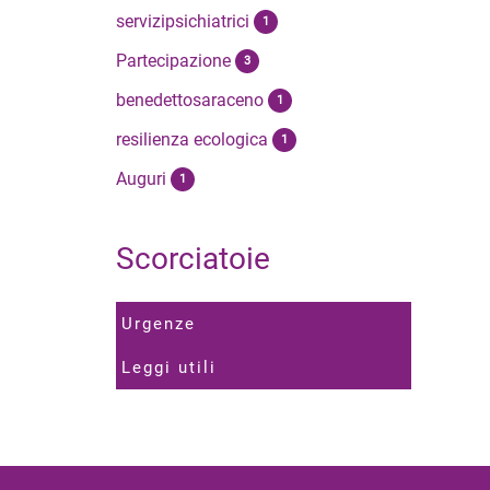
servizipsichiatrici
1
Partecipazione
3
benedettosaraceno
1
resilienza ecologica
1
Auguri
1
Scorciatoie
Urgenze
Leggi utili