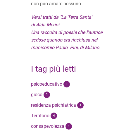
non può amare nessuno...
Versi tratti da "La Terra Santa"
di Alda Merini
Una raccolta di poesie che l'autrice
scrisse quando era rinchiusa nel
manicomio Paolo Pini, di Milano.
I tag più letti
psicoeducativo
1
gioco
1
residenza psichiatrica
1
Territorio
4
consapevolezza
1