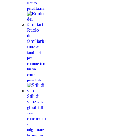
Neuro
psichiatria.
Ruolo
dei
familiari
Un
aiuto ai
familiari
per
commettere
meno
errori
possibile
Stili di
vita
Anche
gli stili di
vita
concorrono
a
migliorare
la propria