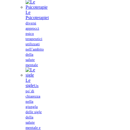
Le
Psicoterapie
I
diversi
approcci
psico
terapeutici
utilizzati
nell’ambito
della
salute
mentale
Le
sigle
Un
po' di
chiarezza
nella
giungla
delle sigle
della
salute
mentale e