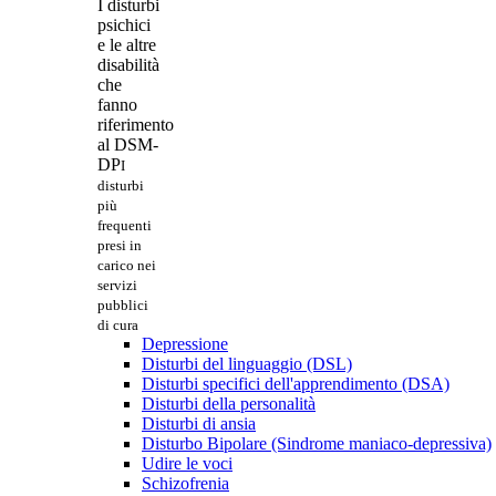
I disturbi
psichici
e le altre
disabilità
che
fanno
riferimento
al DSM-
DP
I
disturbi
più
frequenti
presi in
carico nei
servizi
pubblici
di cura
Depressione
Disturbi del linguaggio (DSL)
Disturbi specifici dell'apprendimento (DSA)
Disturbi della personalità
Disturbi di ansia
Disturbo Bipolare (Sindrome maniaco-depressiva)
Udire le voci
Schizofrenia