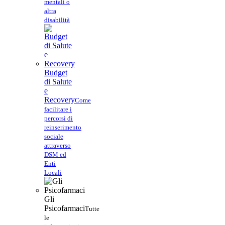
mentali o
altra
disabilità
Budget
di Salute
e
Recovery
Come
facilitare i
percorsi di
reinserimento
sociale
attraverso
DSM ed
Enti
Locali
Gli
Psicofarmaci
Tutte
le