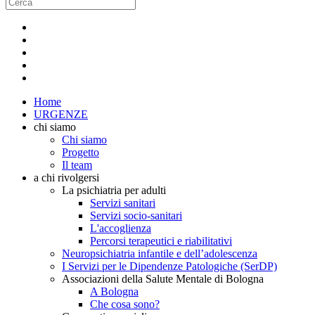
Home
URGENZE
chi siamo
Chi siamo
Progetto
Il team
a chi rivolgersi
La psichiatria per adulti
Servizi sanitari
Servizi socio-sanitari
L'accoglienza
Percorsi terapeutici e riabilitativi
Neuropsichiatria infantile e dell’adolescenza
I Servizi per le Dipendenze Patologiche (SerDP)
Associazioni della Salute Mentale di Bologna
A Bologna
Che cosa sono?