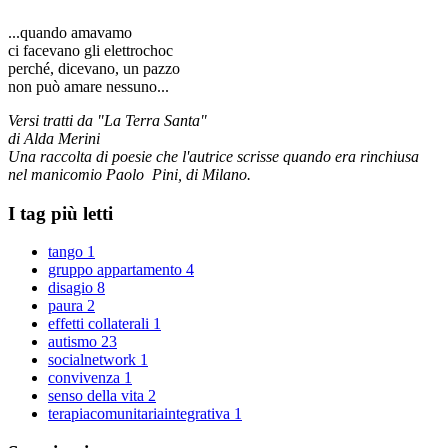
...quando amavamo
ci facevano gli elettrochoc
perché, dicevano, un pazzo
non può amare nessuno...
Versi tratti da "La Terra Santa"
di Alda Merini
Una raccolta di poesie che l'autrice scrisse quando era rinchiusa
nel manicomio Paolo Pini, di Milano.
I tag più letti
tango
1
gruppo appartamento
4
disagio
8
paura
2
effetti collaterali
1
autismo
23
socialnetwork
1
convivenza
1
senso della vita
2
terapiacomunitariaintegrativa
1