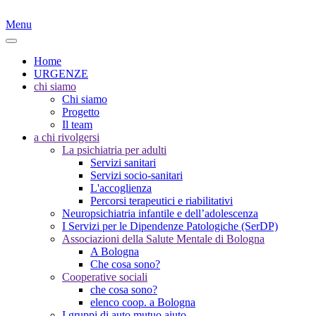
Menu
Home
URGENZE
chi siamo
Chi siamo
Progetto
Il team
a chi rivolgersi
La psichiatria per adulti
Servizi sanitari
Servizi socio-sanitari
L'accoglienza
Percorsi terapeutici e riabilitativi
Neuropsichiatria infantile e dell’adolescenza
I Servizi per le Dipendenze Patologiche (SerDP)
Associazioni della Salute Mentale di Bologna
A Bologna
Che cosa sono?
Cooperative sociali
che cosa sono?
elenco coop. a Bologna
I gruppi di auto mutuo aiuto