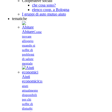
Cooperative sociali
che cosa sono?
elenco coop. a Bologna
I gruppi di auto mutuo aiuto
tematiche
Abitare
Come
trovare
alloggio
quando si
soffre di
problemi
di salute
mentale
Aiuti
economici
Gli
aiuti
attualmente
disponibili
per chi
soffre di
disturbi