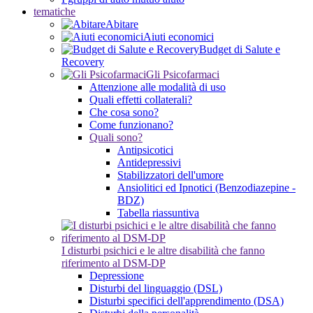
tematiche
Abitare
Aiuti economici
Budget di Salute e
Recovery
Gli Psicofarmaci
Attenzione alle modalità di uso
Quali effetti collaterali?
Che cosa sono?
Come funzionano?
Quali sono?
Antipsicotici
Antidepressivi
Stabilizzatori dell'umore
Ansiolitici ed Ipnotici (Benzodiazepine -
BDZ)
Tabella riassuntiva
I disturbi psichici e le altre disabilità che fanno
riferimento al DSM-DP
Depressione
Disturbi del linguaggio (DSL)
Disturbi specifici dell'apprendimento (DSA)