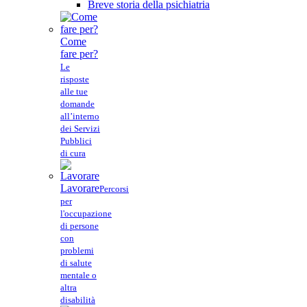
Breve storia della psichiatria
Come
fare per?
Le
risposte
alle tue
domande
all’interno
dei Servizi
Pubblici
di cura
Lavorare
Percorsi
per
l'occupazione
di persone
con
problemi
di salute
mentale o
altra
disabilità