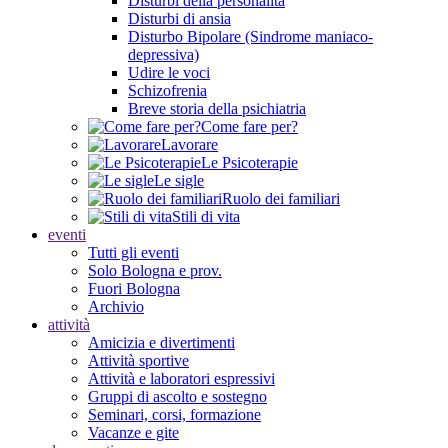
Disturbi della personalità
Disturbi di ansia
Disturbo Bipolare (Sindrome maniaco-
depressiva)
Udire le voci
Schizofrenia
Breve storia della psichiatria
Come fare per?
Lavorare
Le Psicoterapie
Le sigle
Ruolo dei familiari
Stili di vita
eventi
Tutti gli eventi
Solo Bologna e prov.
Fuori Bologna
Archivio
attività
Amicizia e divertimenti
Attività sportive
Attività e laboratori espressivi
Gruppi di ascolto e sostegno
Seminari, corsi, formazione
Vacanze e gite