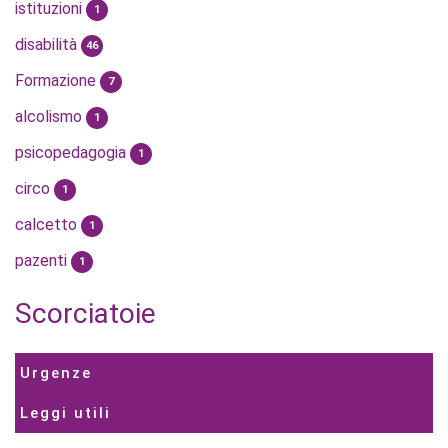
istituzioni
1
disabilità
46
Formazione
7
alcolismo
1
psicopedagogia
1
circo
1
calcetto
1
pazenti
1
Scorciatoie
Urgenze
Leggi utili