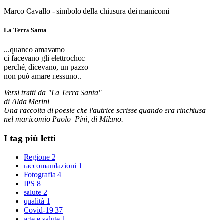
Marco Cavallo - simbolo della chiusura dei manicomi
La Terra Santa
...quando amavamo
ci facevano gli elettrochoc
perché, dicevano, un pazzo
non può amare nessuno...
Versi tratti da "La Terra Santa"
di Alda Merini
Una raccolta di poesie che l'autrice scrisse quando era rinchiusa
nel manicomio Paolo Pini, di Milano.
I tag più letti
Regione
2
raccomandazioni
1
Fotografia
4
IPS
8
salute
2
qualità
1
Covid-19
37
arte e salute
1