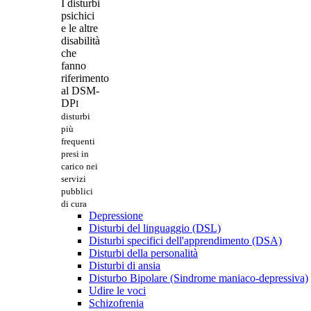
I disturbi
psichici
e le altre
disabilità
che
fanno
riferimento
al DSM-
DP
I
disturbi
più
frequenti
presi in
carico nei
servizi
pubblici
di cura
Depressione
Disturbi del linguaggio (DSL)
Disturbi specifici dell'apprendimento (DSA)
Disturbi della personalità
Disturbi di ansia
Disturbo Bipolare (Sindrome maniaco-depressiva)
Udire le voci
Schizofrenia