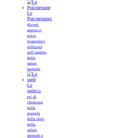
Le
Psicoterapie
I
diversi
approcci
psico
terapeutici
utilizzati
nell’ambito
della
salute
mentale
Le
sigle
Un
po' di
chiarezza
nella
giungla
delle sigle
della
salute
mentale e