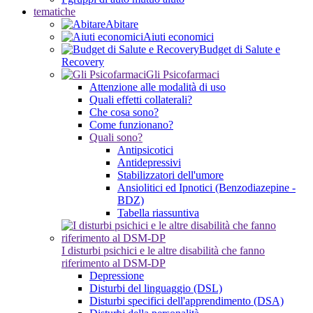
tematiche
Abitare
Aiuti economici
Budget di Salute e
Recovery
Gli Psicofarmaci
Attenzione alle modalità di uso
Quali effetti collaterali?
Che cosa sono?
Come funzionano?
Quali sono?
Antipsicotici
Antidepressivi
Stabilizzatori dell'umore
Ansiolitici ed Ipnotici (Benzodiazepine -
BDZ)
Tabella riassuntiva
I disturbi psichici e le altre disabilità che fanno
riferimento al DSM-DP
Depressione
Disturbi del linguaggio (DSL)
Disturbi specifici dell'apprendimento (DSA)