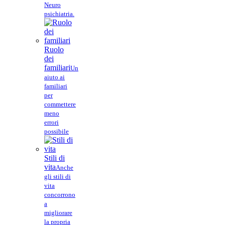
Neuro
psichiatria.
Ruolo
dei
familiari
Un
aiuto ai
familiari
per
commettere
meno
errori
possibile
Stili di
vita
Anche
gli stili di
vita
concorrono
a
migliorare
la propria