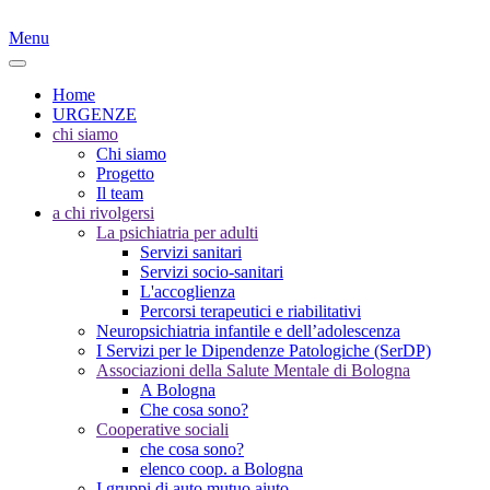
Menu
Home
URGENZE
chi siamo
Chi siamo
Progetto
Il team
a chi rivolgersi
La psichiatria per adulti
Servizi sanitari
Servizi socio-sanitari
L'accoglienza
Percorsi terapeutici e riabilitativi
Neuropsichiatria infantile e dell’adolescenza
I Servizi per le Dipendenze Patologiche (SerDP)
Associazioni della Salute Mentale di Bologna
A Bologna
Che cosa sono?
Cooperative sociali
che cosa sono?
elenco coop. a Bologna
I gruppi di auto mutuo aiuto