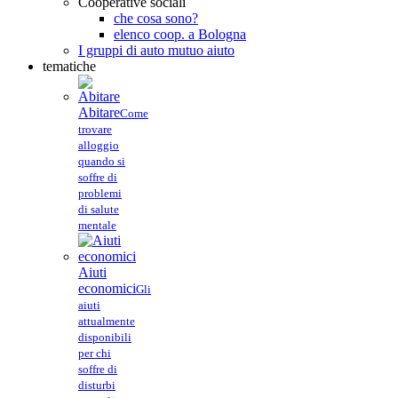
Cooperative sociali
che cosa sono?
elenco coop. a Bologna
I gruppi di auto mutuo aiuto
tematiche
Abitare
Come
trovare
alloggio
quando si
soffre di
problemi
di salute
mentale
Aiuti
economici
Gli
aiuti
attualmente
disponibili
per chi
soffre di
disturbi