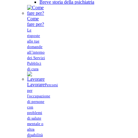
Breve storia della psichiatria
Come
fare per?
Le
risposte
alle tue
domande
all’interno
dei Servizi
Pubblici
di cura
Lavorare
Percorsi
per
l'occupazione
di persone
con
problemi
di salute
mentale o
altra
disabilità