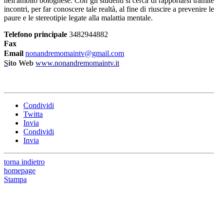
nell'ambito bolognese. Con gli studenti si cerca di rapportarsi tramite
incontri, per far conoscere tale realtà, al fine di riuscire a prevenire le
paure e le stereotipie legate alla malattia mentale.
Telefono principale
3482944882
Fax
Email
nonandremomaintv@gmail.com
S
ito Web
www.nonandremomaintv.it
Condividi
Twitta
Invia
Condividi
Invia
torna indietro
homepage
Stampa