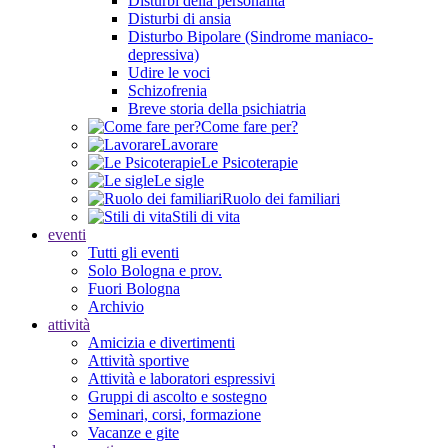
Disturbi della personalità
Disturbi di ansia
Disturbo Bipolare (Sindrome maniaco-
depressiva)
Udire le voci
Schizofrenia
Breve storia della psichiatria
Come fare per?
Lavorare
Le Psicoterapie
Le sigle
Ruolo dei familiari
Stili di vita
eventi
Tutti gli eventi
Solo Bologna e prov.
Fuori Bologna
Archivio
attività
Amicizia e divertimenti
Attività sportive
Attività e laboratori espressivi
Gruppi di ascolto e sostegno
Seminari, corsi, formazione
Vacanze e gite