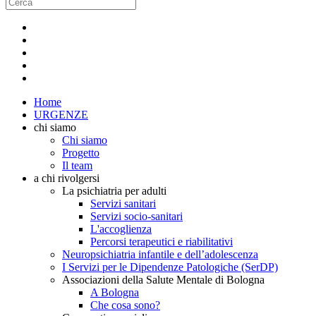
Home
URGENZE
chi siamo
Chi siamo
Progetto
Il team
a chi rivolgersi
La psichiatria per adulti
Servizi sanitari
Servizi socio-sanitari
L'accoglienza
Percorsi terapeutici e riabilitativi
Neuropsichiatria infantile e dell’adolescenza
I Servizi per le Dipendenze Patologiche (SerDP)
Associazioni della Salute Mentale di Bologna
A Bologna
Che cosa sono?