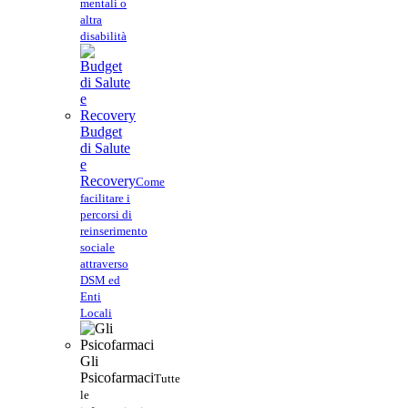
mentali o
altra
disabilità
Budget
di Salute
e
Recovery
Come
facilitare i
percorsi di
reinserimento
sociale
attraverso
DSM ed
Enti
Locali
Gli
Psicofarmaci
Tutte
le