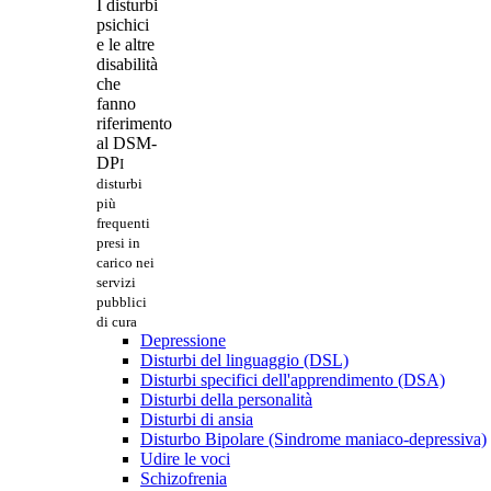
I disturbi
psichici
e le altre
disabilità
che
fanno
riferimento
al DSM-
DP
I
disturbi
più
frequenti
presi in
carico nei
servizi
pubblici
di cura
Depressione
Disturbi del linguaggio (DSL)
Disturbi specifici dell'apprendimento (DSA)
Disturbi della personalità
Disturbi di ansia
Disturbo Bipolare (Sindrome maniaco-depressiva)
Udire le voci
Schizofrenia