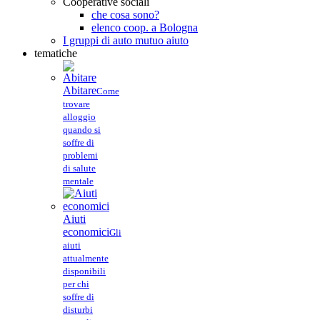
Cooperative sociali
che cosa sono?
elenco coop. a Bologna
I gruppi di auto mutuo aiuto
tematiche
Abitare
Come
trovare
alloggio
quando si
soffre di
problemi
di salute
mentale
Aiuti
economici
Gli
aiuti
attualmente
disponibili
per chi
soffre di
disturbi