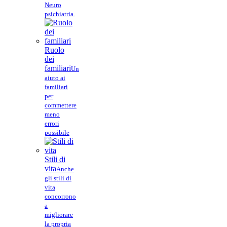
Neuro
psichiatria.
Ruolo
dei
familiari
Un
aiuto ai
familiari
per
commettere
meno
errori
possibile
Stili di
vita
Anche
gli stili di
vita
concorrono
a
migliorare
la propria