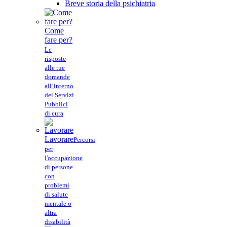
Breve storia della psichiatria
Come
fare per?
Le
risposte
alle tue
domande
all’interno
dei Servizi
Pubblici
di cura
Lavorare
Percorsi
per
l'occupazione
di persone
con
problemi
di salute
mentale o
altra
disabilità