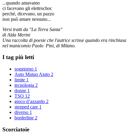
...quando amavamo
ci facevano gli elettrochoc
perché, dicevano, un pazzo
non può amare nessuno...
Versi tratti da "La Terra Santa"
di Alda Merini
Una raccolta di poesie che l'autrice scrisse quando era rinchiusa
nel manicomio Paolo Pini, di Milano.
I tag più letti
soggiorno
1
Auto Mutuo Aiuto
2
limite
1
tecnologia
2
donne
1
TSO
12
gioco d’azzardo
2
stepped care
1
diverso
1
borderline
2
Scorciatoie