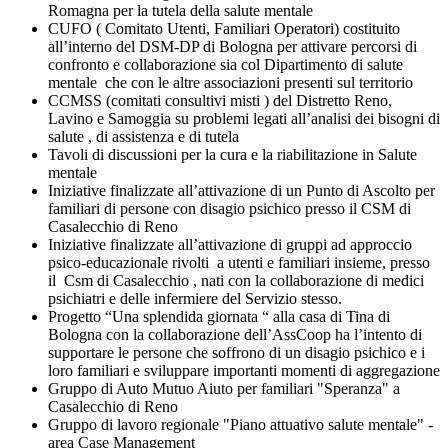
Romagna per la tutela della salute mentale
CUFO ( Comitato Utenti, Familiari Operatori) costituito
all’interno del DSM-DP di Bologna per attivare percorsi di
confronto e collaborazione sia col Dipartimento di salute
mentale che con le altre associazioni presenti sul territorio
CCMSS (comitati consultivi misti ) del Distretto Reno,
Lavino e Samoggia su problemi legati all’analisi dei bisogni di
salute , di assistenza e di tutela
Tavoli di discussioni per la cura e la riabilitazione in Salute
mentale
Iniziative finalizzate all’attivazione di un Punto di Ascolto per
familiari di persone con disagio psichico presso il CSM di
Casalecchio di Reno
Iniziative finalizzate all’attivazione di gruppi ad approccio
psico-educazionale rivolti a utenti e familiari insieme, presso
il Csm di Casalecchio , nati con la collaborazione di medici
psichiatri e delle infermiere del Servizio stesso.
Progetto “Una splendida giornata “ alla casa di Tina di
Bologna con la collaborazione dell’AssCoop ha l’intento di
supportare le persone che soffrono di un disagio psichico e i
loro familiari e sviluppare importanti momenti di aggregazione
Gruppo di Auto Mutuo Aiuto per familiari "Speranza" a
Casalecchio di Reno
Gruppo di lavoro regionale "Piano attuativo salute mentale" -
area Case Management