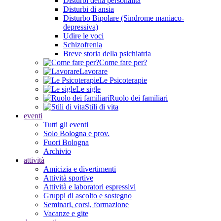
Disturbi della personalità
Disturbi di ansia
Disturbo Bipolare (Sindrome maniaco-
depressiva)
Udire le voci
Schizofrenia
Breve storia della psichiatria
Come fare per?
Lavorare
Le Psicoterapie
Le sigle
Ruolo dei familiari
Stili di vita
eventi
Tutti gli eventi
Solo Bologna e prov.
Fuori Bologna
Archivio
attività
Amicizia e divertimenti
Attività sportive
Attività e laboratori espressivi
Gruppi di ascolto e sostegno
Seminari, corsi, formazione
Vacanze e gite