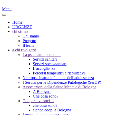
Menu
Home
URGENZE
chi siamo
Chi siamo
Progetto
Il team
a chi rivolgersi
La psichiatria per adulti
Servizi sanitari
Servizi socio-sanitari
L'accoglienza
Percorsi terapeutici e riabilitativi
Neuropsichiatria infantile e dell’adolescenza
I Servizi per le Dipendenze Patologiche (SerDP)
Associazioni della Salute Mentale di Bologna
A Bologna
Che cosa sono?
Cooperative sociali
che cosa sono?
elenco coop. a Bologna
I gruppi di auto mutuo aiuto