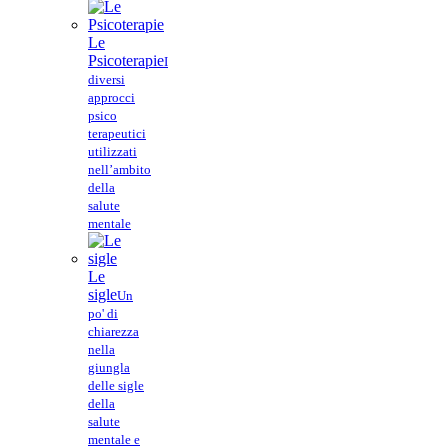
Le
Psicoterapie
I
diversi
approcci
psico
terapeutici
utilizzati
nell’ambito
della
salute
mentale
Le
sigle
Un
po' di
chiarezza
nella
giungla
delle sigle
della
salute
mentale e