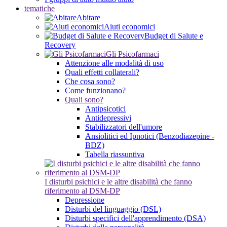
tematiche
Abitare
Aiuti economici
Budget di Salute e
Recovery
Gli Psicofarmaci
Attenzione alle modalità di uso
Quali effetti collaterali?
Che cosa sono?
Come funzionano?
Quali sono?
Antipsicotici
Antidepressivi
Stabilizzatori dell'umore
Ansiolitici ed Ipnotici (Benzodiazepine -
BDZ)
Tabella riassuntiva
I disturbi psichici e le altre disabilità che fanno
riferimento al DSM-DP
Depressione
Disturbi del linguaggio (DSL)
Disturbi specifici dell'apprendimento (DSA)