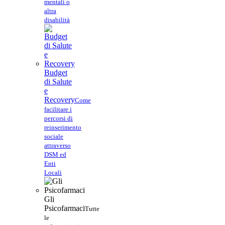
mentali o
altra
disabilità
Budget
di Salute
e
Recovery
Come
facilitare i
percorsi di
reinserimento
sociale
attraverso
DSM ed
Enti
Locali
Gli
Psicofarmaci
Tutte
le