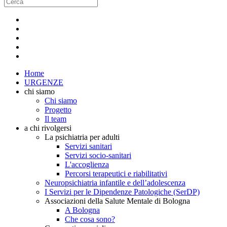
Home
URGENZE
chi siamo
Chi siamo
Progetto
Il team
a chi rivolgersi
La psichiatria per adulti
Servizi sanitari
Servizi socio-sanitari
L'accoglienza
Percorsi terapeutici e riabilitativi
Neuropsichiatria infantile e dell’adolescenza
I Servizi per le Dipendenze Patologiche (SerDP)
Associazioni della Salute Mentale di Bologna
A Bologna
Che cosa sono?