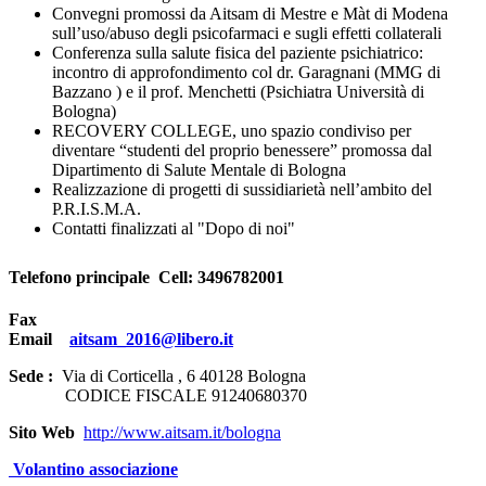
Convegni promossi da Aitsam di Mestre e Màt di Modena
sull’uso/abuso degli psicofarmaci e sugli effetti collaterali
Conferenza sulla salute fisica del paziente psichiatrico:
incontro di approfondimento col dr. Garagnani (MMG di
Bazzano ) e il prof. Menchetti (Psichiatra Università di
Bologna)
RECOVERY COLLEGE, uno spazio condiviso per
diventare “studenti del proprio benessere” promossa dal
Dipartimento di Salute Mentale di Bologna
Realizzazione di progetti di sussidiarietà nell’ambito del
P.R.I.S.M.A.
Contatti finalizzati al "Dopo di noi"
Telefono principale Cell: 3496782001
Fax
Email
aitsam_2016@libero.it
Sede :
Via di Corticella , 6 40128 Bologna
CODICE FISCALE 91240680370
Sito Web
http://www.aitsam.it/bologna
Volantino associazione