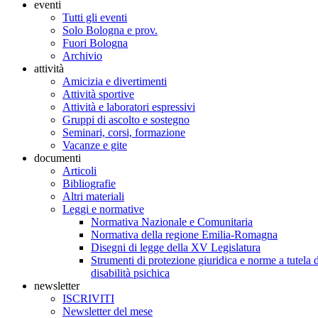
eventi
Tutti gli eventi
Solo Bologna e prov.
Fuori Bologna
Archivio
attività
Amicizia e divertimenti
Attività sportive
Attività e laboratori espressivi
Gruppi di ascolto e sostegno
Seminari, corsi, formazione
Vacanze e gite
documenti
Articoli
Bibliografie
Altri materiali
Leggi e normative
Normativa Nazionale e Comunitaria
Normativa della regione Emilia-Romagna
Disegni di legge della XV Legislatura
Strumenti di protezione giuridica e norme a tutela d
disabilità psichica
newsletter
ISCRIVITI
Newsletter del mese