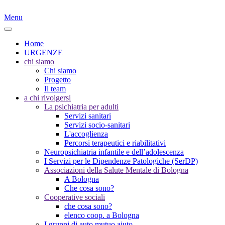
Menu
Home
URGENZE
chi siamo
Chi siamo
Progetto
Il team
a chi rivolgersi
La psichiatria per adulti
Servizi sanitari
Servizi socio-sanitari
L'accoglienza
Percorsi terapeutici e riabilitativi
Neuropsichiatria infantile e dell’adolescenza
I Servizi per le Dipendenze Patologiche (SerDP)
Associazioni della Salute Mentale di Bologna
A Bologna
Che cosa sono?
Cooperative sociali
che cosa sono?
elenco coop. a Bologna
I gruppi di auto mutuo aiuto