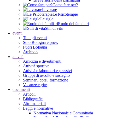
Breve storia della psichiatria
Come fare per?
Lavorare
Le Psicoterapie
Le sigle
Ruolo dei familiari
Stili di vita
eventi
Tutti gli eventi
Solo Bologna e prov.
Fuori Bologna
Archivio
attività
Amicizia e divertimenti
Attività sportive
Attività e laboratori espressivi
Gruppi di ascolto e sostegno
Seminari, corsi, formazione
Vacanze e gite
documenti
Articoli
Bibliografie
Altri materiali
Leggi e normative
Normativa Nazionale e Comunitaria