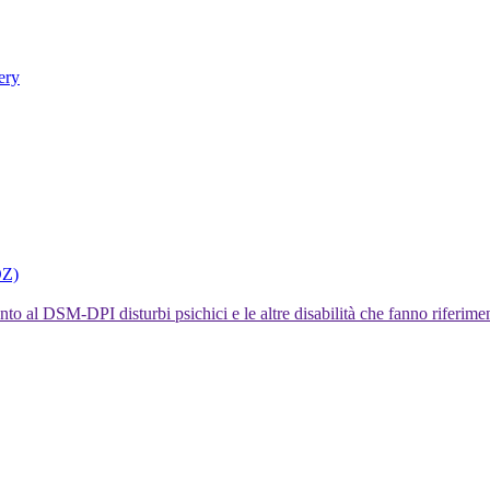
ery
DZ)
I disturbi psichici e le altre disabilità che fanno rifer