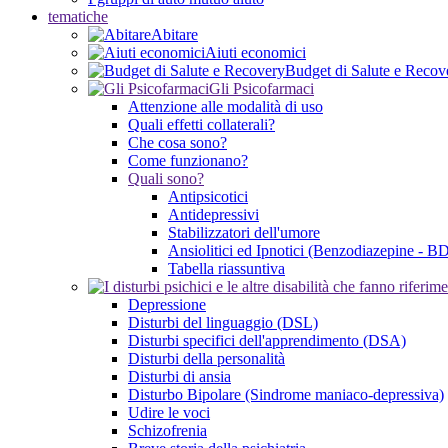
tematiche
Abitare
Aiuti economici
Budget di Salute e Recov
Gli Psicofarmaci
Attenzione alle modalità di uso
Quali effetti collaterali?
Che cosa sono?
Come funzionano?
Quali sono?
Antipsicotici
Antidepressivi
Stabilizzatori dell'umore
Ansiolitici ed Ipnotici (Benzodiazepine - B
Tabella riassuntiva
Depressione
Disturbi del linguaggio (DSL)
Disturbi specifici dell'apprendimento (DSA)
Disturbi della personalità
Disturbi di ansia
Disturbo Bipolare (Sindrome maniaco-depressiva)
Udire le voci
Schizofrenia