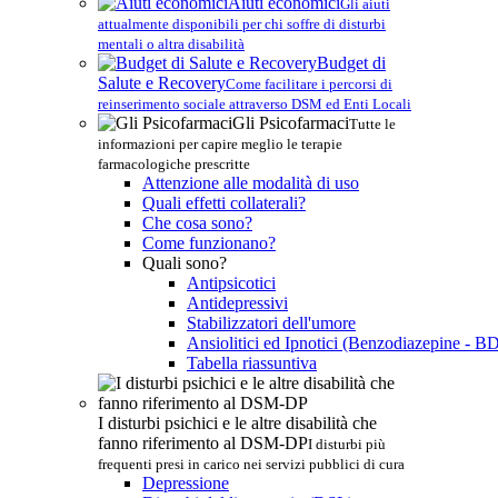
Aiuti economici
Gli aiuti
attualmente disponibili per chi soffre di disturbi
mentali o altra disabilità
Budget di
Salute e Recovery
Come facilitare i percorsi di
reinserimento sociale attraverso DSM ed Enti Locali
Gli Psicofarmaci
Tutte le
informazioni per capire meglio le terapie
farmacologiche prescritte
Attenzione alle modalità di uso
Quali effetti collaterali?
Che cosa sono?
Come funzionano?
Quali sono?
Antipsicotici
Antidepressivi
Stabilizzatori dell'umore
Ansiolitici ed Ipnotici (Benzodiazepine - B
Tabella riassuntiva
I disturbi psichici e le altre disabilità che
fanno riferimento al DSM-DP
I disturbi più
frequenti presi in carico nei servizi pubblici di cura
Depressione