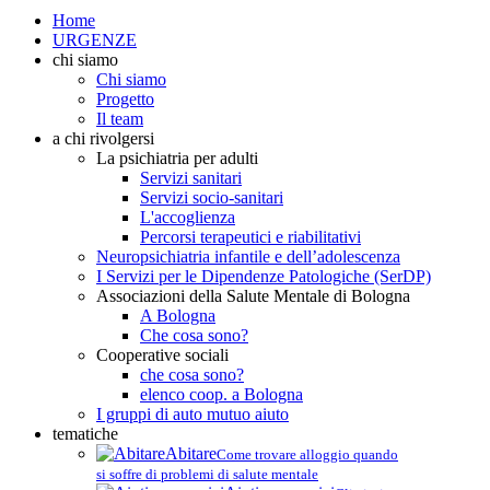
Home
URGENZE
chi siamo
Chi siamo
Progetto
Il team
a chi rivolgersi
La psichiatria per adulti
Servizi sanitari
Servizi socio-sanitari
L'accoglienza
Percorsi terapeutici e riabilitativi
Neuropsichiatria infantile e dell’adolescenza
I Servizi per le Dipendenze Patologiche (SerDP)
Associazioni della Salute Mentale di Bologna
A Bologna
Che cosa sono?
Cooperative sociali
che cosa sono?
elenco coop. a Bologna
I gruppi di auto mutuo aiuto
tematiche
Abitare
Come trovare alloggio quando
si soffre di problemi di salute mentale