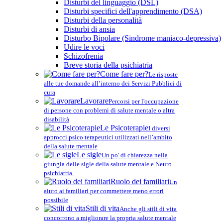
Disturbi del linguaggio (DSL)
Disturbi specifici dell'apprendimento (DSA)
Disturbi della personalità
Disturbi di ansia
Disturbo Bipolare (Sindrome maniaco-depressiva)
Udire le voci
Schizofrenia
Breve storia della psichiatria
Come fare per?
Le risposte
alle tue domande all’interno dei Servizi Pubblici di
cura
Lavorare
Percorsi per l'occupazione
di persone con problemi di salute mentale o altra
disabilità
Le Psicoterapie
I diversi
approcci psico terapeutici utilizzati nell’ambito
della salute mentale
Le sigle
Un po' di chiarezza nella
giungla delle sigle della salute mentale e Neuro
psichiatria.
Ruolo dei familiari
Un
aiuto ai familiari per commettere meno errori
possibile
Stili di vita
Anche gli stili di vita
concorrono a migliorare la propria salute mentale