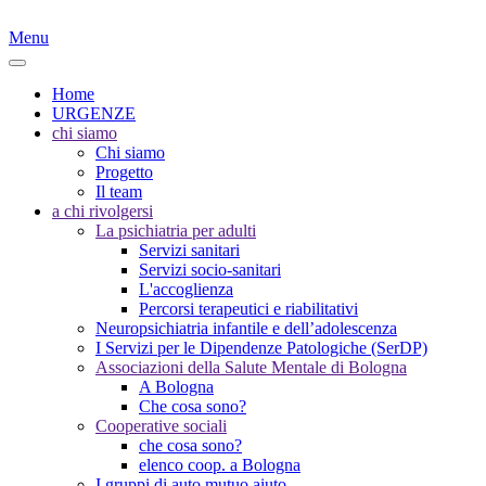
Menu
Home
URGENZE
chi siamo
Chi siamo
Progetto
Il team
a chi rivolgersi
La psichiatria per adulti
Servizi sanitari
Servizi socio-sanitari
L'accoglienza
Percorsi terapeutici e riabilitativi
Neuropsichiatria infantile e dell’adolescenza
I Servizi per le Dipendenze Patologiche (SerDP)
Associazioni della Salute Mentale di Bologna
A Bologna
Che cosa sono?
Cooperative sociali
che cosa sono?
elenco coop. a Bologna
I gruppi di auto mutuo aiuto