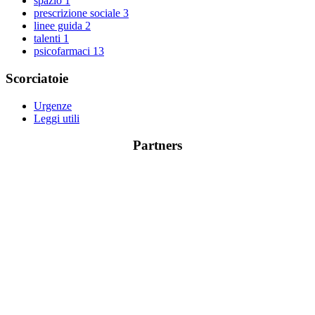
spazio
1
prescrizione sociale
3
linee guida
2
talenti
1
psicofarmaci
13
Scorciatoie
Urgenze
Leggi utili
Partners