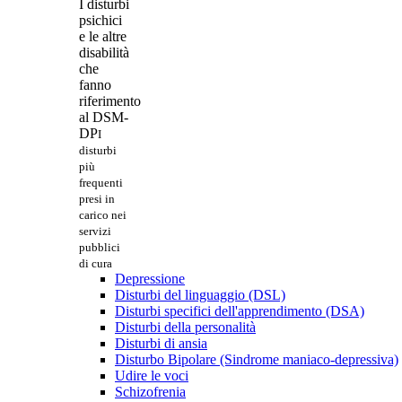
I disturbi
psichici
e le altre
disabilità
che
fanno
riferimento
al DSM-
DP
I
disturbi
più
frequenti
presi in
carico nei
servizi
pubblici
di cura
Depressione
Disturbi del linguaggio (DSL)
Disturbi specifici dell'apprendimento (DSA)
Disturbi della personalità
Disturbi di ansia
Disturbo Bipolare (Sindrome maniaco-depressiva)
Udire le voci
Schizofrenia