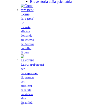
Breve storia della psichiatria
Come
fare per?
Le
risposte
alle tue
domande
all’interno
dei Servizi
Pubblici
di cura
Lavorare
Percorsi
per
l'occupazione
di persone
con
problemi
di salute
mentale o
altra
disabilità