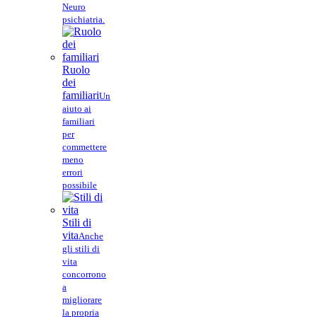
Neuro
psichiatria.
Ruolo
dei
familiari
Un
aiuto ai
familiari
per
commettere
meno
errori
possibile
Stili di
vita
Anche
gli stili di
vita
concorrono
a
migliorare
la propria