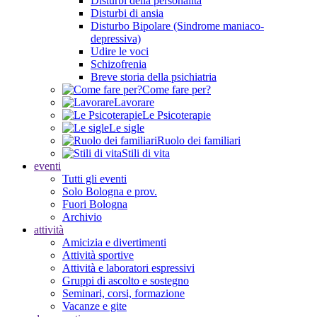
Disturbi della personalità
Disturbi di ansia
Disturbo Bipolare (Sindrome maniaco-
depressiva)
Udire le voci
Schizofrenia
Breve storia della psichiatria
Come fare per?
Lavorare
Le Psicoterapie
Le sigle
Ruolo dei familiari
Stili di vita
eventi
Tutti gli eventi
Solo Bologna e prov.
Fuori Bologna
Archivio
attività
Amicizia e divertimenti
Attività sportive
Attività e laboratori espressivi
Gruppi di ascolto e sostegno
Seminari, corsi, formazione
Vacanze e gite