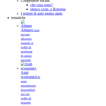
Cooperative sociali
che cosa sono?
elenco coop. a Bologna
I gruppi di auto mutuo aiuto
tematiche
Abitare
Come
trovare
alloggio
quando si
soffre di
problemi
di salute
mentale
Aiuti
economici
Gli
aiuti
attualmente
disponibili
per chi
soffre di
disturbi