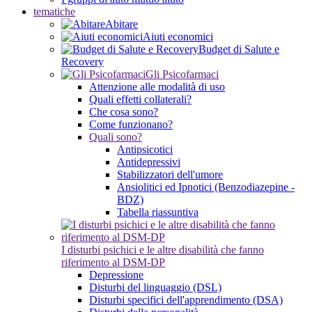
tematiche
Abitare
Aiuti economici
Budget di Salute e
Recovery
Gli Psicofarmaci
Attenzione alle modalità di uso
Quali effetti collaterali?
Che cosa sono?
Come funzionano?
Quali sono?
Antipsicotici
Antidepressivi
Stabilizzatori dell'umore
Ansiolitici ed Ipnotici (Benzodiazepine -
BDZ)
Tabella riassuntiva
I disturbi psichici e le altre disabilità che fanno
riferimento al DSM-DP
Depressione
Disturbi del linguaggio (DSL)
Disturbi specifici dell'apprendimento (DSA)