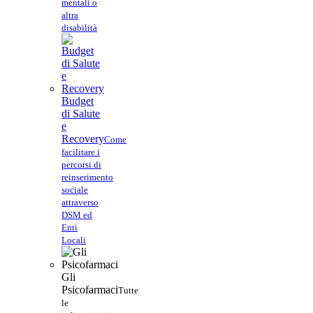
mentali o
altra
disabilità
Budget
di Salute
e
Recovery
Come
facilitare i
percorsi di
reinserimento
sociale
attraverso
DSM ed
Enti
Locali
Gli
Psicofarmaci
Tutte
le