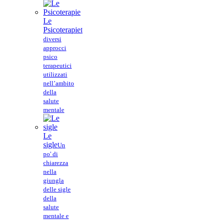
Le
Psicoterapie
I
diversi
approcci
psico
terapeutici
utilizzati
nell’ambito
della
salute
mentale
Le
sigle
Un
po' di
chiarezza
nella
giungla
delle sigle
della
salute
mentale e