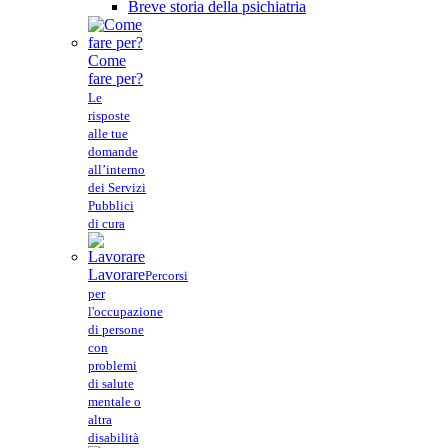
Breve storia della psichiatria
Come
fare per?
Le
risposte
alle tue
domande
all’interno
dei Servizi
Pubblici
di cura
Lavorare
Percorsi
per
l'occupazione
di persone
con
problemi
di salute
mentale o
altra
disabilità