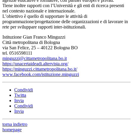
agenzie educative e formative, con partner europei e privati.
Tiene inoltre rapporti con l’Università e gli enti di ricerca presenti
nel contesto nazionale e internazionale.
L’obiettivo è quello di supportare le attività di
programmazione/progettazione delle organizzazioni e di lavorare in
rete per sviluppare rapporti inter-istituzionali.
Istituzione Gian Franco Minguzzi
Città metropolitana di Bologna
via San Felice, 25 – 40122 Bologna BO
tel. 0516598111
minguzzi@cittametropolitana.bo.it
https://unacertaideadi.altervista.org/
https://minguzzi.cittametropolitana.bo.it/
www.facebook.com/istituzione.minguzzi
Condividi
Twitta
Invia
Condividi
Invia
torna indietro
homepage