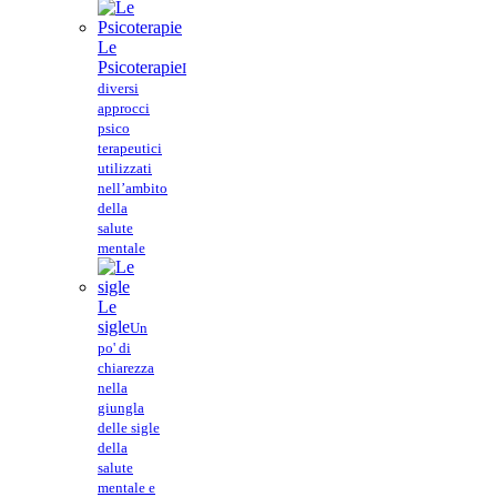
Le
Psicoterapie
I
diversi
approcci
psico
terapeutici
utilizzati
nell’ambito
della
salute
mentale
Le
sigle
Un
po' di
chiarezza
nella
giungla
delle sigle
della
salute
mentale e