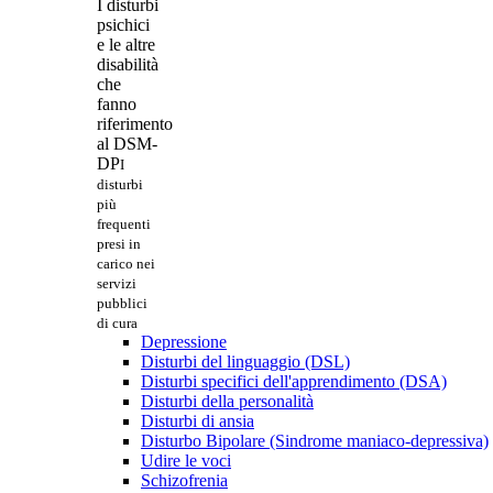
I disturbi
psichici
e le altre
disabilità
che
fanno
riferimento
al DSM-
DP
I
disturbi
più
frequenti
presi in
carico nei
servizi
pubblici
di cura
Depressione
Disturbi del linguaggio (DSL)
Disturbi specifici dell'apprendimento (DSA)
Disturbi della personalità
Disturbi di ansia
Disturbo Bipolare (Sindrome maniaco-depressiva)
Udire le voci
Schizofrenia