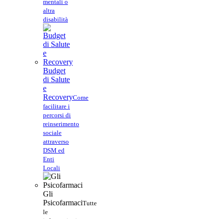
mentali o
altra
disabilità
Budget
di Salute
e
Recovery
Come
facilitare i
percorsi di
reinserimento
sociale
attraverso
DSM ed
Enti
Locali
Gli
Psicofarmaci
Tutte
le