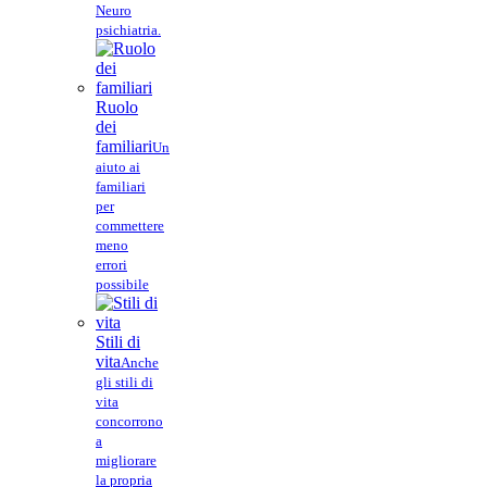
Neuro
psichiatria.
Ruolo
dei
familiari
Un
aiuto ai
familiari
per
commettere
meno
errori
possibile
Stili di
vita
Anche
gli stili di
vita
concorrono
a
migliorare
la propria