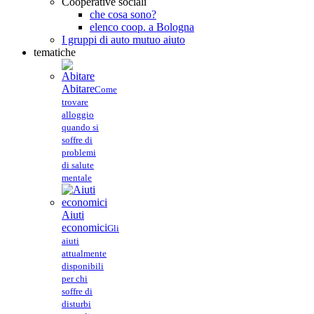
Cooperative sociali
che cosa sono?
elenco coop. a Bologna
I gruppi di auto mutuo aiuto
tematiche
Abitare
Come
trovare
alloggio
quando si
soffre di
problemi
di salute
mentale
Aiuti
economici
Gli
aiuti
attualmente
disponibili
per chi
soffre di
disturbi