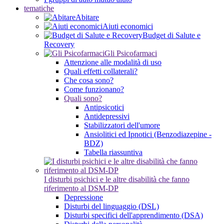
tematiche
Abitare
Aiuti economici
Budget di Salute e
Recovery
Gli Psicofarmaci
Attenzione alle modalità di uso
Quali effetti collaterali?
Che cosa sono?
Come funzionano?
Quali sono?
Antipsicotici
Antidepressivi
Stabilizzatori dell'umore
Ansiolitici ed Ipnotici (Benzodiazepine -
BDZ)
Tabella riassuntiva
I disturbi psichici e le altre disabilità che fanno
riferimento al DSM-DP
Depressione
Disturbi del linguaggio (DSL)
Disturbi specifici dell'apprendimento (DSA)