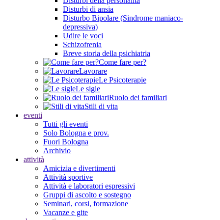
Disturbi della personalità
Disturbi di ansia
Disturbo Bipolare (Sindrome maniaco-
depressiva)
Udire le voci
Schizofrenia
Breve storia della psichiatria
Come fare per?
Lavorare
Le Psicoterapie
Le sigle
Ruolo dei familiari
Stili di vita
eventi
Tutti gli eventi
Solo Bologna e prov.
Fuori Bologna
Archivio
attività
Amicizia e divertimenti
Attività sportive
Attività e laboratori espressivi
Gruppi di ascolto e sostegno
Seminari, corsi, formazione
Vacanze e gite