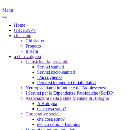
Menu
Home
URGENZE
chi siamo
Chi siamo
Progetto
Il team
a chi rivolgersi
La psichiatria per adulti
Servizi sanitari
Servizi socio-sanitari
L'accoglienza
Percorsi terapeutici e riabilitativi
Neuropsichiatria infantile e dell’adolescenza
I Servizi per le Dipendenze Patologiche (SerDP)
Associazioni della Salute Mentale di Bologna
A Bologna
Che cosa sono?
Cooperative sociali
che cosa sono?
elenco coop. a Bologna
I gruppi di auto mutuo aiuto