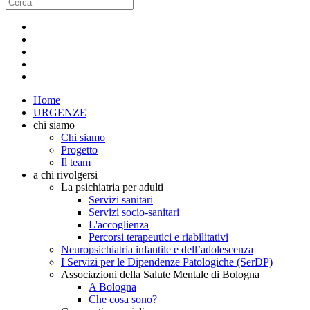
Home
URGENZE
chi siamo
Chi siamo
Progetto
Il team
a chi rivolgersi
La psichiatria per adulti
Servizi sanitari
Servizi socio-sanitari
L'accoglienza
Percorsi terapeutici e riabilitativi
Neuropsichiatria infantile e dell’adolescenza
I Servizi per le Dipendenze Patologiche (SerDP)
Associazioni della Salute Mentale di Bologna
A Bologna
Che cosa sono?