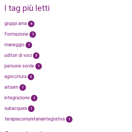
I tag più letti
gruppi ama
4
Formazione
7
maneggio
1
uditori di voci
3
persone sorde
1
agricoltura
3
aitsam
1
integrazione
1
subacquea
1
terapiacomunitariaintegrativa
1