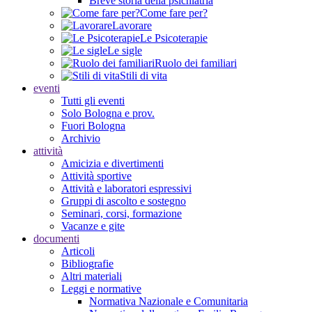
Breve storia della psichiatria
Come fare per?
Lavorare
Le Psicoterapie
Le sigle
Ruolo dei familiari
Stili di vita
eventi
Tutti gli eventi
Solo Bologna e prov.
Fuori Bologna
Archivio
attività
Amicizia e divertimenti
Attività sportive
Attività e laboratori espressivi
Gruppi di ascolto e sostegno
Seminari, corsi, formazione
Vacanze e gite
documenti
Articoli
Bibliografie
Altri materiali
Leggi e normative
Normativa Nazionale e Comunitaria