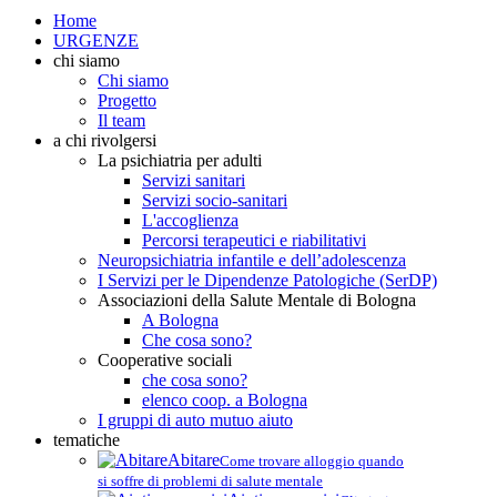
Home
URGENZE
chi siamo
Chi siamo
Progetto
Il team
a chi rivolgersi
La psichiatria per adulti
Servizi sanitari
Servizi socio-sanitari
L'accoglienza
Percorsi terapeutici e riabilitativi
Neuropsichiatria infantile e dell’adolescenza
I Servizi per le Dipendenze Patologiche (SerDP)
Associazioni della Salute Mentale di Bologna
A Bologna
Che cosa sono?
Cooperative sociali
che cosa sono?
elenco coop. a Bologna
I gruppi di auto mutuo aiuto
tematiche
Abitare
Come trovare alloggio quando
si soffre di problemi di salute mentale