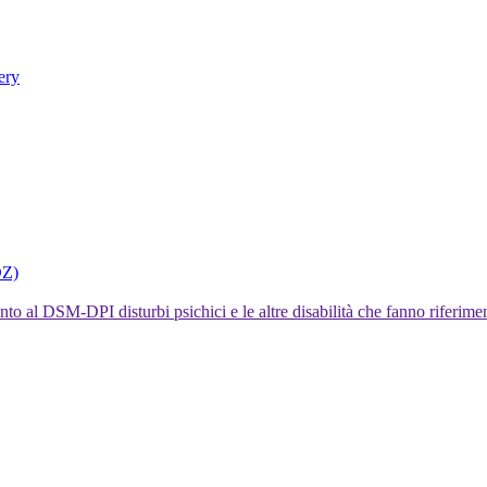
ery
DZ)
I disturbi psichici e le altre disabilità che fanno rifer