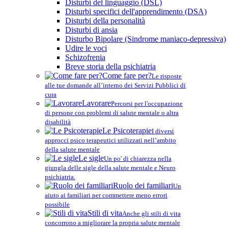
Disturbi del linguaggio (DSL)
Disturbi specifici dell'apprendimento (DSA)
Disturbi della personalità
Disturbi di ansia
Disturbo Bipolare (Sindrome maniaco-depressiva)
Udire le voci
Schizofrenia
Breve storia della psichiatria
Come fare per?
Le risposte
alle tue domande all’interno dei Servizi Pubblici di
cura
Lavorare
Percorsi per l'occupazione
di persone con problemi di salute mentale o altra
disabilità
Le Psicoterapie
I diversi
approcci psico terapeutici utilizzati nell’ambito
della salute mentale
Le sigle
Un po' di chiarezza nella
giungla delle sigle della salute mentale e Neuro
psichiatria.
Ruolo dei familiari
Un
aiuto ai familiari per commettere meno errori
possibile
Stili di vita
Anche gli stili di vita
concorrono a migliorare la propria salute mentale