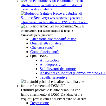
Aiuti economici
Gli aiuti
attualmente disponibili per chi soffre di disturbi
mentali o altra disabilità
Budget di
Salute e Recovery
Come facilitare i percorsi di
reinserimento sociale attraverso DSM ed Enti Locali
Gli Psicofarmaci
Tutte le
informazioni per capire meglio le terapie
farmacologiche prescritte
Attenzione alle modalità di uso
Quali effetti collaterali?
Che cosa sono?
Come funzionano?
Quali sono?
Antipsicotici
Antidepressivi
Stabilizzatori dell'umore
Ansiolitici ed Ipnotici (Benzodiazepine - B
Tabella riassuntiva
I disturbi psichici e le altre disabilità che
fanno riferimento al DSM-DP
I disturbi più
frequenti presi in carico nei servizi pubblici di cura
Depressione