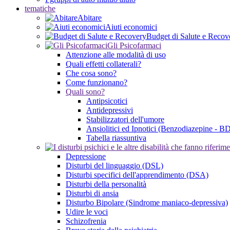
tematiche
Abitare
Aiuti economici
Budget di Salute e Recov
Gli Psicofarmaci
Attenzione alle modalità di uso
Quali effetti collaterali?
Che cosa sono?
Come funzionano?
Quali sono?
Antipsicotici
Antidepressivi
Stabilizzatori dell'umore
Ansiolitici ed Ipnotici (Benzodiazepine - B
Tabella riassuntiva
Depressione
Disturbi del linguaggio (DSL)
Disturbi specifici dell'apprendimento (DSA)
Disturbi della personalità
Disturbi di ansia
Disturbo Bipolare (Sindrome maniaco-depressiva)
Udire le voci
Schizofrenia