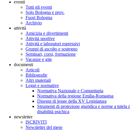
eventi
Tutti gli eventi
Solo Bologna e prov.
Fuori Bologna
Archivio
attività
Amicizia e divertimenti
Attività sportive
Attività e laboratori espressivi
Gruppi di ascolto e sostegno
Seminari, corsi, formazione
Vacanze e gite
documenti
Articoli
Bibliografie
Altri materiali
Leggi e normative
Normativa Nazionale e Comunitaria
Normativa della regione Emilia-Romagna
Disegni di legge della XV Legislatura
Strumenti di protezione giuridica e norme a tutela d
disabilità psichica
newsletter
ISCRIVITI
Newsletter del mese