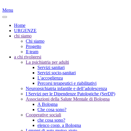
Menu
Home
URGENZE
chi siamo
Chi siamo
Progetto
Il team
a chi rivolgersi
La psichiatria per adulti
Servizi sanitari
Servizi socio-sanitari
L'accoglienza
Percorsi terapeutici e riabilitativi
Neuropsichiatria infantile e dell’adolescenza
I Servizi per le Dipendenze Patologiche (SerDP)
Associazioni della Salute Mentale di Bologna
A Bologna
Che cosa sono?
Cooperative sociali
che cosa sono?
elenco coop. a Bologna
I gruppi di auto mutuo aiuto