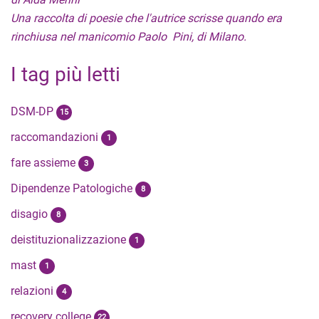
Una raccolta di poesie che l'autrice scrisse quando era
rinchiusa nel manicomio Paolo Pini, di Milano.
I tag più letti
DSM-DP
15
raccomandazioni
1
fare assieme
3
Dipendenze Patologiche
8
disagio
8
deistituzionalizzazione
1
mast
1
relazioni
4
recovery college
22