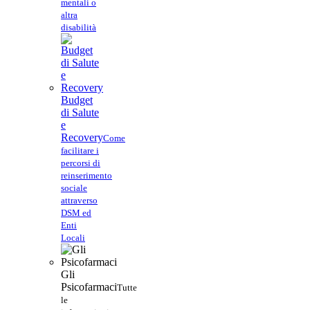
mentali o
altra
disabilità
Budget
di Salute
e
Recovery
Come
facilitare i
percorsi di
reinserimento
sociale
attraverso
DSM ed
Enti
Locali
Gli
Psicofarmaci
Tutte
le