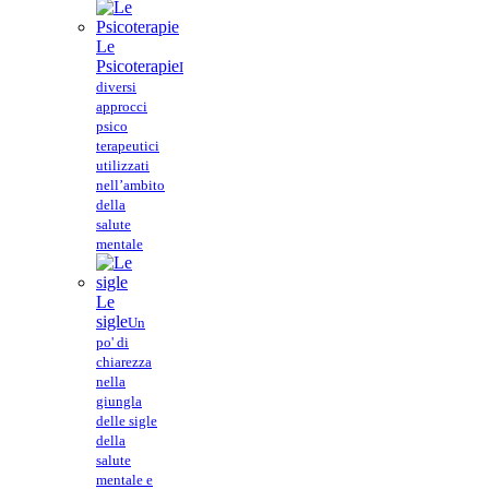
Le
Psicoterapie
I
diversi
approcci
psico
terapeutici
utilizzati
nell’ambito
della
salute
mentale
Le
sigle
Un
po' di
chiarezza
nella
giungla
delle sigle
della
salute
mentale e