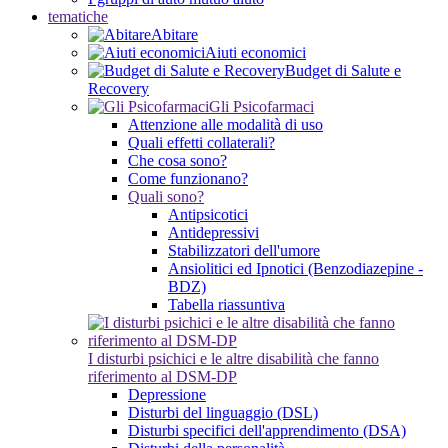
tematiche
Abitare
Aiuti economici
Budget di Salute e
Recovery
Gli Psicofarmaci
Attenzione alle modalità di uso
Quali effetti collaterali?
Che cosa sono?
Come funzionano?
Quali sono?
Antipsicotici
Antidepressivi
Stabilizzatori dell'umore
Ansiolitici ed Ipnotici (Benzodiazepine -
BDZ)
Tabella riassuntiva
I disturbi psichici e le altre disabilità che fanno
riferimento al DSM-DP
Depressione
Disturbi del linguaggio (DSL)
Disturbi specifici dell'apprendimento (DSA)