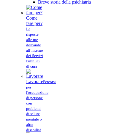
Breve storia della psichiatria
Come
fare per?
Le
risposte
alle tue
domande
all’interno
dei Servizi
Pubblici
di cura
Lavorare
Percorsi
per
l'occupazione
di persone
con
problemi
di salute
mentale o
altra
disabilità