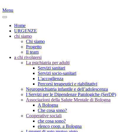
Menu
Home
URGENZE
chi siamo
Chi siamo
Progetto
Il team
a chi rivolgersi
La psichiatria per adulti
Servizi sanitari
Servizi socio-sanitari
L'accoglienza
Percorsi terapeutici e riabilitativi
Neuropsichiatria infantile e dell’adolescenza
I Servizi per le Dipendenze Patologiche (SerDP)
Associazioni della Salute Mentale di Bologna
A Bologna
Che cosa sono?
Cooperative sociali
che cosa sono?
elenco coop. a Bologna
I gruppi di auto mutuo aiuto