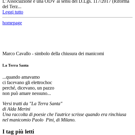
L’Associazione è una ODV ai sensi del D.Lgs. 117/2017 (Riforma
del Terz...
Leggi tutto
homepage
Marco Cavallo - simbolo della chiusura dei manicomi
La Terra Santa
...quando amavamo
ci facevano gli elettrochoc
perché, dicevano, un pazzo
non può amare nessuno...
Versi tratti da "La Terra Santa"
di Alda Merini
Una raccolta di poesie che l'autrice scrisse quando era rinchiusa
nel manicomio Paolo Pini, di Milano.
I tag più letti