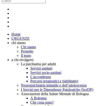
Home
URGENZE
chi siamo
Chi siamo
Progetto
Il team
a chi rivolgersi
La psichiatria per adulti
Servizi sanitari
Servizi socio-sanitari
L'accoglienza
Percorsi terapeutici e riabilitativi
Neuropsichiatria infantile e dell’adolescenza
I Servizi per le Dipendenze Patologiche (SerDP)
Associazioni della Salute Mentale di Bologna
A Bologna
Che cosa sono?