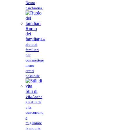
Neuro
psichiatria.
Ruolo
dei
familiari
Un
aiuto ai
familiari
per
commettere
meno
errori
possibile
Stili di
vita
Anche
gli stili di
vita
concorrono
a
migliorare
la propria