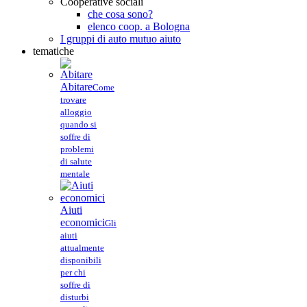
Cooperative sociali
che cosa sono?
elenco coop. a Bologna
I gruppi di auto mutuo aiuto
tematiche
Abitare
Come
trovare
alloggio
quando si
soffre di
problemi
di salute
mentale
Aiuti
economici
Gli
aiuti
attualmente
disponibili
per chi
soffre di
disturbi