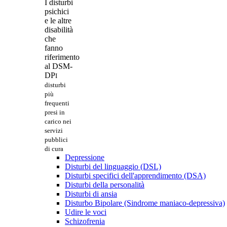
I disturbi
psichici
e le altre
disabilità
che
fanno
riferimento
al DSM-
DP
I
disturbi
più
frequenti
presi in
carico nei
servizi
pubblici
di cura
Depressione
Disturbi del linguaggio (DSL)
Disturbi specifici dell'apprendimento (DSA)
Disturbi della personalità
Disturbi di ansia
Disturbo Bipolare (Sindrome maniaco-depressiva)
Udire le voci
Schizofrenia