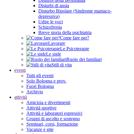
Disturbi della personalità
Disturbi di ansia
Disturbo Bipolare (Sindrome maniaco-
depressiva)
Udire le voci
Schizofrenia
Breve storia della psichiatria
Come fare per?
Lavorare
Le Psicoterapie
Le sigle
Ruolo dei familiari
Stili di vita
eventi
Tutti gli eventi
Solo Bologna e prov.
Fuori Bologna
Archivio
attività
Amicizia e divertimenti
Attività sportive
Attività e laboratori espressivi
Gruppi di ascolto e sostegno
Seminari, corsi, formazione
Vacanze e gite