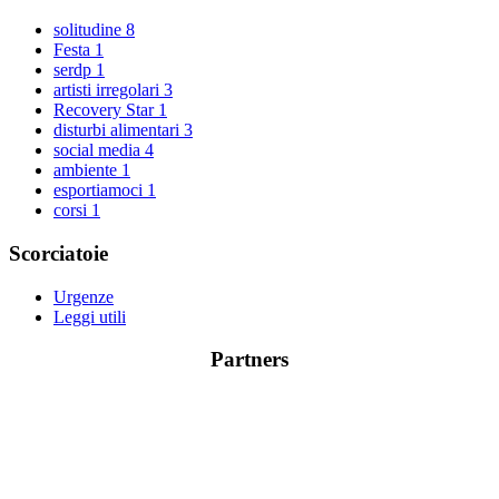
solitudine
8
Festa
1
serdp
1
artisti irregolari
3
Recovery Star
1
disturbi alimentari
3
social media
4
ambiente
1
esportiamoci
1
corsi
1
Scorciatoie
Urgenze
Leggi utili
Partners