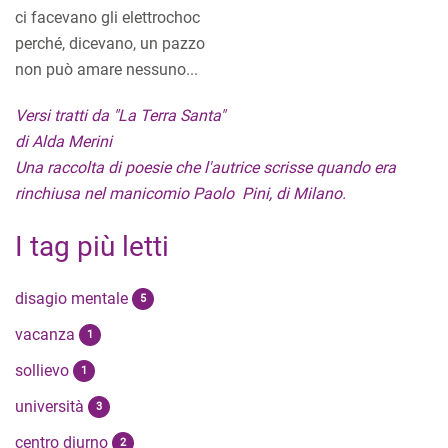
ci facevano gli elettrochoc
perché, dicevano, un pazzo
non può amare nessuno...
Versi tratti da "La Terra Santa"
di Alda Merini
Una raccolta di poesie che l'autrice scrisse quando era
rinchiusa nel manicomio Paolo Pini, di Milano.
I tag più letti
disagio mentale
5
vacanza
1
sollievo
1
università
3
centro diurno
2