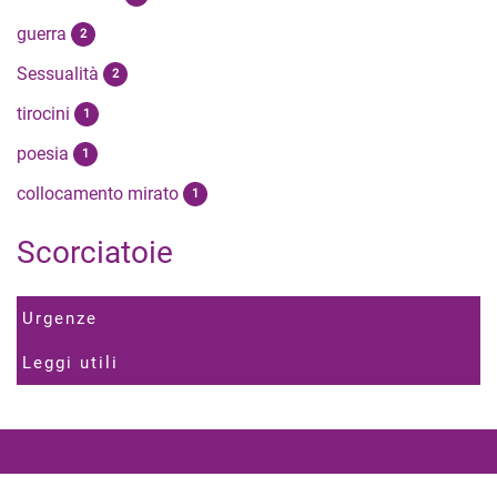
guerra
2
Sessualità
2
tirocini
1
poesia
1
collocamento mirato
1
Scorciatoie
Urgenze
Leggi utili