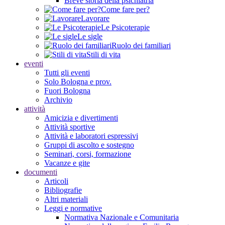
Breve storia della psichiatria
Come fare per?
Lavorare
Le Psicoterapie
Le sigle
Ruolo dei familiari
Stili di vita
eventi
Tutti gli eventi
Solo Bologna e prov.
Fuori Bologna
Archivio
attività
Amicizia e divertimenti
Attività sportive
Attività e laboratori espressivi
Gruppi di ascolto e sostegno
Seminari, corsi, formazione
Vacanze e gite
documenti
Articoli
Bibliografie
Altri materiali
Leggi e normative
Normativa Nazionale e Comunitaria