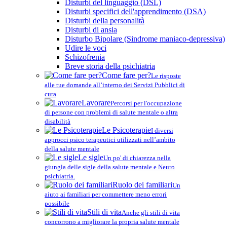
Disturbi del linguaggio (DSL)
Disturbi specifici dell'apprendimento (DSA)
Disturbi della personalità
Disturbi di ansia
Disturbo Bipolare (Sindrome maniaco-depressiva)
Udire le voci
Schizofrenia
Breve storia della psichiatria
Come fare per?
Le risposte
alle tue domande all’interno dei Servizi Pubblici di
cura
Lavorare
Percorsi per l'occupazione
di persone con problemi di salute mentale o altra
disabilità
Le Psicoterapie
I diversi
approcci psico terapeutici utilizzati nell’ambito
della salute mentale
Le sigle
Un po' di chiarezza nella
giungla delle sigle della salute mentale e Neuro
psichiatria.
Ruolo dei familiari
Un
aiuto ai familiari per commettere meno errori
possibile
Stili di vita
Anche gli stili di vita
concorrono a migliorare la propria salute mentale