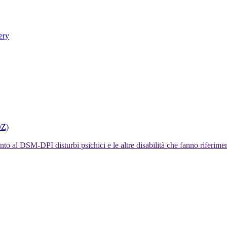
ery
DZ)
I disturbi psichici e le altre disabilità che fanno rifer