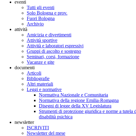
eventi
Tutti gli eventi
Solo Bologna e prov.
Fuori Bologna
Archivio
attività
Amicizia e divertimenti
Attività sportive
Attività e laboratori espressivi
Gruppi di ascolto e sostegno
Seminari, corsi, formazione
Vacanze e gite
documenti
Articoli
Bibliografie
Altri materiali
Leggi e normative
Normativa Nazionale e Comunitaria
Normativa della regione Emilia-Romagna
Disegni di legge della XV Legislatura
Strumenti di protezione giuridica e norme a tutela d
disabilità psichica
newsletter
ISCRIVITI
Newsletter del mese