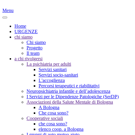
Menu
Home
URGENZE
chi siamo
Chi siamo
Progetto
Il team
a chi rivolgersi
La psichiatria per adulti
Servizi sanitari
Servizi socio-sanitari
L'accoglienza
Percorsi terapeutici e riabilitativi
Neuropsichiatria infantile e dell’adolescenza
I Servizi per le Dipendenze Patologiche (SerDP)
Associazioni della Salute Mentale di Bologna
A Bologna
Che cosa sono?
Cooperative sociali
che cosa sono?
elenco coop. a Bologna
I gruppi di auto mutuo aiuto