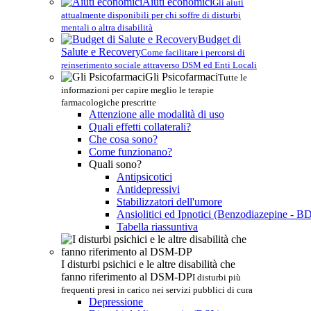
Aiuti economici
Gli aiuti
attualmente disponibili per chi soffre di disturbi
mentali o altra disabilità
Budget di
Salute e Recovery
Come facilitare i percorsi di
reinserimento sociale attraverso DSM ed Enti Locali
Gli Psicofarmaci
Tutte le
informazioni per capire meglio le terapie
farmacologiche prescritte
Attenzione alle modalità di uso
Quali effetti collaterali?
Che cosa sono?
Come funzionano?
Quali sono?
Antipsicotici
Antidepressivi
Stabilizzatori dell'umore
Ansiolitici ed Ipnotici (Benzodiazepine - B
Tabella riassuntiva
I disturbi psichici e le altre disabilità che
fanno riferimento al DSM-DP
I disturbi più
frequenti presi in carico nei servizi pubblici di cura
Depressione