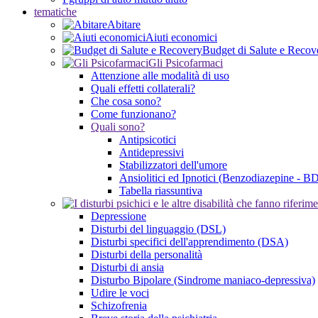
tematiche
Abitare
Aiuti economici
Budget di Salute e Recov
Gli Psicofarmaci
Attenzione alle modalità di uso
Quali effetti collaterali?
Che cosa sono?
Come funzionano?
Quali sono?
Antipsicotici
Antidepressivi
Stabilizzatori dell'umore
Ansiolitici ed Ipnotici (Benzodiazepine - B
Tabella riassuntiva
Depressione
Disturbi del linguaggio (DSL)
Disturbi specifici dell'apprendimento (DSA)
Disturbi della personalità
Disturbi di ansia
Disturbo Bipolare (Sindrome maniaco-depressiva)
Udire le voci
Schizofrenia