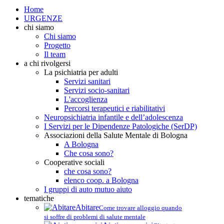
Home
URGENZE
chi siamo
Chi siamo
Progetto
Il team
a chi rivolgersi
La psichiatria per adulti
Servizi sanitari
Servizi socio-sanitari
L'accoglienza
Percorsi terapeutici e riabilitativi
Neuropsichiatria infantile e dell’adolescenza
I Servizi per le Dipendenze Patologiche (SerDP)
Associazioni della Salute Mentale di Bologna
A Bologna
Che cosa sono?
Cooperative sociali
che cosa sono?
elenco coop. a Bologna
I gruppi di auto mutuo aiuto
tematiche
Abitare
Come trovare alloggio quando
si soffre di problemi di salute mentale