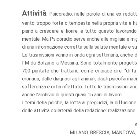
Attività
: Psicoradio, nelle parole di una ex redatt
vento troppo forte o tempesta nella propria vita e ha
piano a crescere e fiorire; e tutto questo lavorando
mentale. Ma Psicoradio serve anche alle migliaia e mi
di una informazione corretta sulla salute mentale e su
Le trasmissioni vanno in onda ogni settimana, anche du
FM da Bolzano a Messina. Sono totalmente progettate
700 puntate che trattano, come ci piace dire, “di tutt
cronaca, dalle diagnosi agli animali, dagli psicofarmaci
sofferenza e ci ha riflettuto. Tutte le trasmissioni and
anche l’archivio di questi quasi 15 anni di lavoro.
I temi della psiche, la lotta ai pregiudizi, la diffusi
delle attività collaterali della redazione: realizzazione
A
MILANO, BRESCIA, MANTOVA,