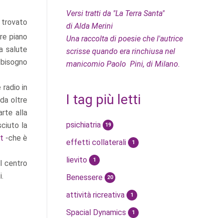
Versi tratti da "La Terra Santa"
a trovato
di Alda Merini
are piano
Una raccolta di poesie che l'autrice
a salute
scrisse quando era rinchiusa nel
ù bisogno
manicomio Paolo Pini, di Milano.
 radio in
I tag più letti
da oltre
arte alla
psichiatria
sciuto la
19
t
-che è
effetti collaterali
1
lievito
1
al centro
i.
Benessere
20
attività ricreativa
1
Spacial Dynamics
1