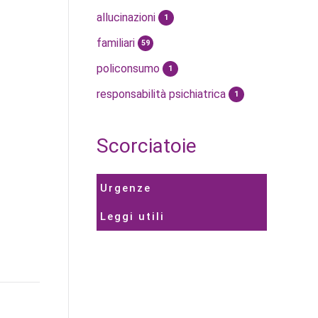
allucinazioni
1
familiari
59
policonsumo
1
responsabilità psichiatrica
1
Scorciatoie
Urgenze
Leggi utili