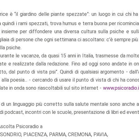
rice è “il giardino delle piante spezzate”: un luogo in cui chi h
 quindi i rami spezzati, trova humus e terra buona per ricominci
 insieme per diffondere una diversa cultura sulla psiche e sull
gliaia di persone che ogni settimana ci ascoltano: c’è sempre pi
lla psiche.
rante le vacanze, da quasi 15 anni in Italia, trasmesse da molte
 e realizzate dalla redazione. Fino ad oggi sono andate in on
o, dal punto di vista psi”. Quindi di qualsiasi argomento - dall’
 alla poesia... - cercando di usare il punto di vista di chi ha cono
ate in onda sono riascoltabili sul sito internet -
www.psicoradio.i
one di un linguaggio più corretto sulla salute mentale sono anche 
 di podcast, incontri con le scuole, presentazione di libri ed event
scolta Psicoradio a
 SONDRIO, PIACENZA, PARMA, CREMONA, PAVIA,