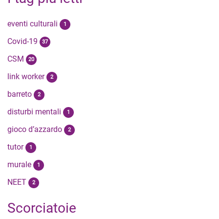
eventi culturali
1
Covid-19
37
CSM
20
link worker
2
barreto
2
disturbi mentali
1
gioco d’azzardo
2
tutor
1
murale
1
NEET
2
Scorciatoie