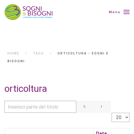
Menu
HOME
TAGS
ORTICOLTURA - SOGNI E
BISOGNI
orticoltura
Inserisci parte del titolo
Visualizza 
Data