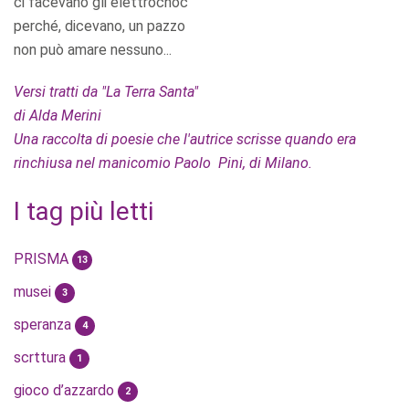
ci facevano gli elettrochoc
perché, dicevano, un pazzo
non può amare nessuno...
Versi tratti da "La Terra Santa"
di Alda Merini
Una raccolta di poesie che l'autrice scrisse quando era
rinchiusa nel manicomio Paolo Pini, di Milano.
I tag più letti
PRISMA
13
musei
3
speranza
4
scrttura
1
gioco d’azzardo
2