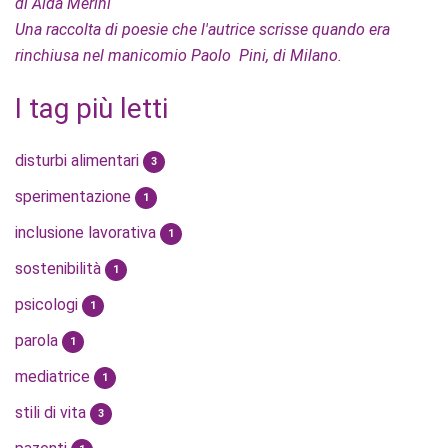
di Alda Merini
Una raccolta di poesie che l'autrice scrisse quando era
rinchiusa nel manicomio Paolo Pini, di Milano.
I tag più letti
disturbi alimentari
3
sperimentazione
1
inclusione lavorativa
1
sostenibilità
1
psicologi
1
parola
1
mediatrice
1
stili di vita
3