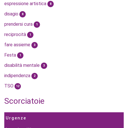
espressione artistica
8
disagio
8
prendersi cura
1
reciprocità
1
fare assieme
3
Festa
1
disabilità mentale
3
indipendenza
2
TSO
12
Scorciatoie
Urgenze