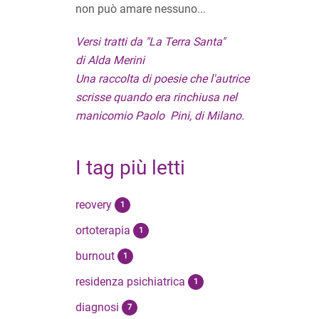
non può amare nessuno...
Versi tratti da "La Terra Santa"
di Alda Merini
Una raccolta di poesie che l'autrice
scrisse quando era rinchiusa nel
manicomio Paolo Pini, di Milano.
I tag più letti
reovery
1
ortoterapia
1
burnout
1
residenza psichiatrica
1
diagnosi
7