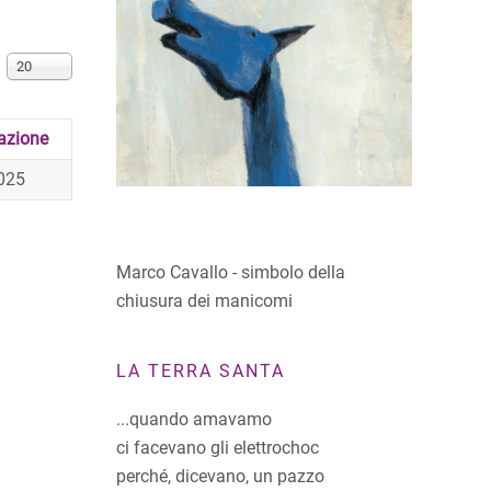
Visualizza n.
20
azione
025
Marco Cavallo - simbolo della
chiusura dei manicomi
LA TERRA SANTA
...quando amavamo
ci facevano gli elettrochoc
perché, dicevano, un pazzo