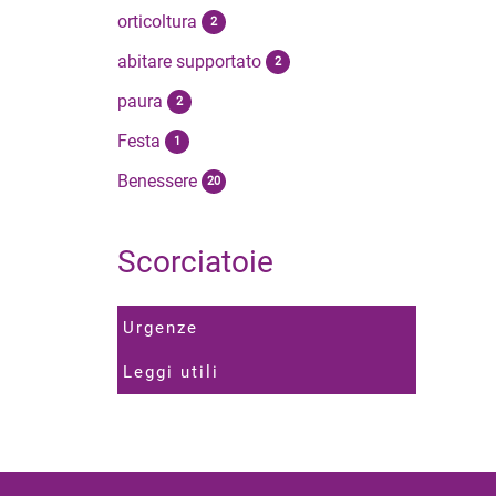
orticoltura
2
abitare supportato
2
paura
2
Festa
1
Benessere
20
Scorciatoie
Urgenze
Leggi utili