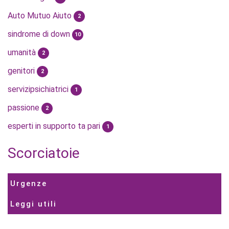
Auto Mutuo Aiuto
2
sindrome di down
10
umanità
2
genitori
2
servizipsichiatrici
1
passione
2
esperti in supporto ta pari
1
Scorciatoie
Urgenze
Leggi utili