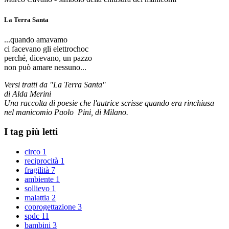
La Terra Santa
...quando amavamo
ci facevano gli elettrochoc
perché, dicevano, un pazzo
non può amare nessuno...
Versi tratti da "La Terra Santa"
di Alda Merini
Una raccolta di poesie che l'autrice scrisse quando era rinchiusa
nel manicomio Paolo Pini, di Milano.
I tag più letti
circo
1
reciprocità
1
fragilità
7
ambiente
1
sollievo
1
malattia
2
coprogettazione
3
spdc
11
bambini
3