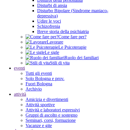
Disturbi della personalità
Disturbi di ansia
Disturbo Bipolare (Sindrome maniaco-
depressiva)
Udire le voci
Schizofrenia
Breve storia della psichiatria
Come fare per?
Lavorare
Le Psicoterapie
Le sigle
Ruolo dei familiari
Stili di vita
eventi
Tutti gli eventi
Solo Bologna e prov.
Fuori Bologna
Archivio
attività
Amicizia e divertimenti
Attività sportive
Attività e laboratori espressivi
Gruppi di ascolto e sostegno
Seminari, corsi, formazione
Vacanze e gite