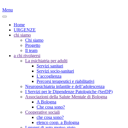
Menu
Home
URGENZE
chi siamo
Chi siamo
Progetto
Il team
a chi rivolgersi
La psichiatria per adulti
Servizi sanitari
Servizi socio-sanitari
L'accoglienza
Percorsi terapeutici e riabilitativi
Neuropsichiatria infantile e dell’adolescenza
I Servizi per le Dipendenze Patologiche (SerDP)
Associazioni della Salute Mentale di Bologna
A Bologna
Che cosa sono?
Cooperative sociali
che cosa sono?
elenco coop. a Bologna
I gruppi di auto mutuo aiuto