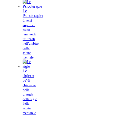
Le
Psicoterapie
I
diversi
approcci
psico
terapeutici
utilizzati
nell’ambito
della
salute
mentale
Le
sigle
Un
po' di
chiarezza
nella
giungla
delle sigle
della
salute
mentale e