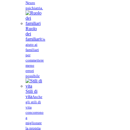
Neuro
psichiatria.
Ruolo
dei
familiari
Un
aiuto ai
familiari
per
commettere
meno
errori
possibile
Stili di
vita
Anche
gli stili di
vita
concorrono
a
migliorare
la propria