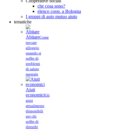
Cooperative sociali
che cosa sono?
elenco coop. a Bologna
I gruppi di auto mutuo aiuto
tematiche
Abitare
Come
trovare
alloggio
quando si
soffre di
problemi
di salute
mentale
Aiuti
economici
Gli
aiuti
attualmente
disponibili
per chi
soffre di
disturbi