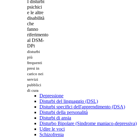
I disturbi
psichici
e le altre
disabilità
che
fanno
riferimento
al DSM-
DP
I
disturbi
più
frequenti
presi in
carico nei
servizi
pubblici
di cura
Depressione
Disturbi del linguaggio (DSL)
Disturbi specifici dell'apprendimento (DSA)
Disturbi della personalità
Disturbi di ansia
Disturbo Bipolare (Sindrome maniaco-depressiva)
Udire le voci
Schizofrenia