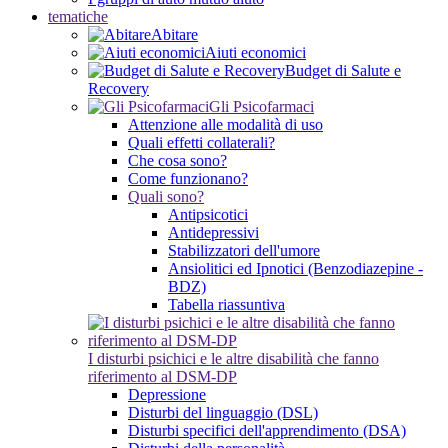
tematiche
Abitare
Aiuti economici
Budget di Salute e
Recovery
Gli Psicofarmaci
Attenzione alle modalità di uso
Quali effetti collaterali?
Che cosa sono?
Come funzionano?
Quali sono?
Antipsicotici
Antidepressivi
Stabilizzatori dell'umore
Ansiolitici ed Ipnotici (Benzodiazepine -
BDZ)
Tabella riassuntiva
I disturbi psichici e le altre disabilità che fanno
riferimento al DSM-DP
Depressione
Disturbi del linguaggio (DSL)
Disturbi specifici dell'apprendimento (DSA)