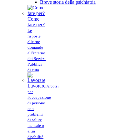
Breve storia della psichiatria
Come
fare per?
Le
risposte
alle tue
domande
all’interno
dei Servizi
Pubblici
di cura
Lavorare
Percorsi
per
l'occupazione
di persone
con
problemi
di salute
mentale o
altra
disabilità