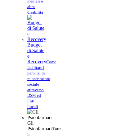
mentali o
altra
disabilità
Budget
di Salute
e
Recovery
Come
facilitare i
percorsi di
reinserimento
sociale
attraverso
DSM ed
Enti
Locali
Gli
Psicofarmaci
Tutte
le