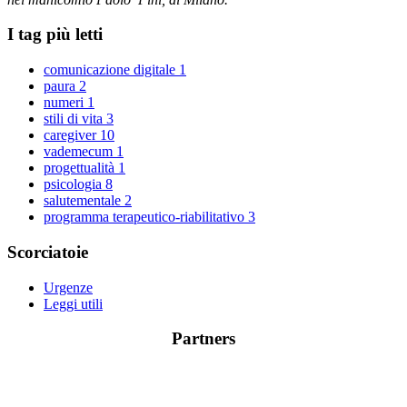
I tag più letti
comunicazione digitale
1
paura
2
numeri
1
stili di vita
3
caregiver
10
vademecum
1
progettualità
1
psicologia
8
salutementale
2
programma terapeutico-riabilitativo
3
Scorciatoie
Urgenze
Leggi utili
Partners