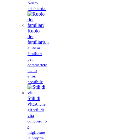
Neuro
psichiatria.
Ruolo
dei
familiari
Un
aiuto ai
familiari
per
commettere
meno
errori
possibile
Stili di
vita
Anche
gli stili di
vita
concorrono
a
migliorare
la propria