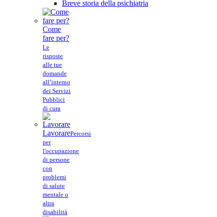
Breve storia della psichiatria
Come
fare per?
Le
risposte
alle tue
domande
all’interno
dei Servizi
Pubblici
di cura
Lavorare
Percorsi
per
l'occupazione
di persone
con
problemi
di salute
mentale o
altra
disabilità