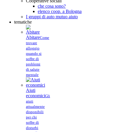
Cooperative sociali
che cosa sono?
elenco coop. a Bologna
I gruppi di auto mutuo aiuto
tematiche
Abitare
Come
trovare
alloggio
quando si
soffre di
problemi
di salute
mentale
Aiuti
economici
Gli
aiuti
attualmente
disponibili
per chi
soffre di
disturbi