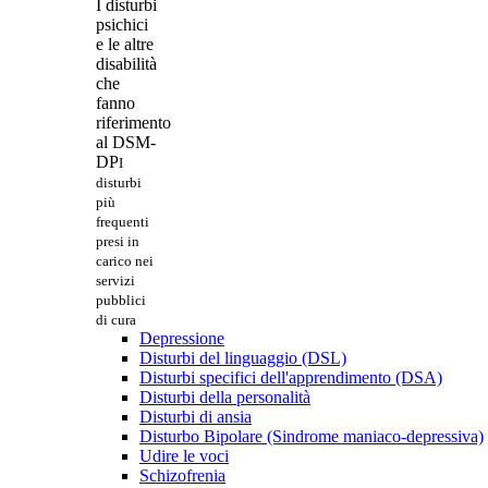
I disturbi
psichici
e le altre
disabilità
che
fanno
riferimento
al DSM-
DP
I
disturbi
più
frequenti
presi in
carico nei
servizi
pubblici
di cura
Depressione
Disturbi del linguaggio (DSL)
Disturbi specifici dell'apprendimento (DSA)
Disturbi della personalità
Disturbi di ansia
Disturbo Bipolare (Sindrome maniaco-depressiva)
Udire le voci
Schizofrenia