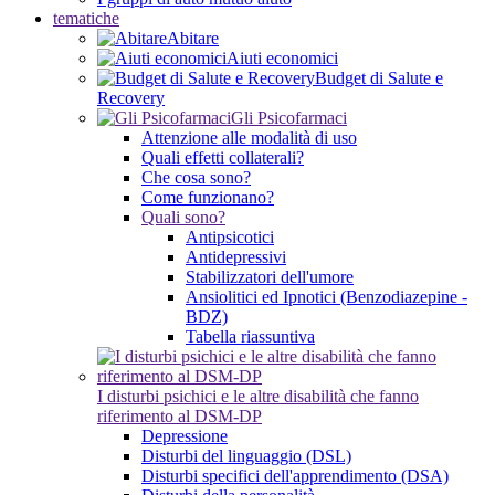
tematiche
Abitare
Aiuti economici
Budget di Salute e
Recovery
Gli Psicofarmaci
Attenzione alle modalità di uso
Quali effetti collaterali?
Che cosa sono?
Come funzionano?
Quali sono?
Antipsicotici
Antidepressivi
Stabilizzatori dell'umore
Ansiolitici ed Ipnotici (Benzodiazepine -
BDZ)
Tabella riassuntiva
I disturbi psichici e le altre disabilità che fanno
riferimento al DSM-DP
Depressione
Disturbi del linguaggio (DSL)
Disturbi specifici dell'apprendimento (DSA)