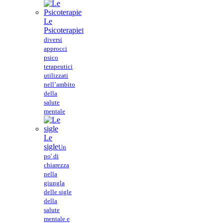
Le
Psicoterapie
I
diversi
approcci
psico
terapeutici
utilizzati
nell’ambito
della
salute
mentale
Le
sigle
Un
po' di
chiarezza
nella
giungla
delle sigle
della
salute
mentale e