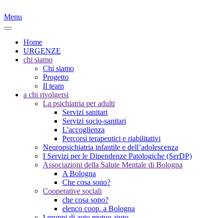
Menu
Home
URGENZE
chi siamo
Chi siamo
Progetto
Il team
a chi rivolgersi
La psichiatria per adulti
Servizi sanitari
Servizi socio-sanitari
L'accoglienza
Percorsi terapeutici e riabilitativi
Neuropsichiatria infantile e dell’adolescenza
I Servizi per le Dipendenze Patologiche (SerDP)
Associazioni della Salute Mentale di Bologna
A Bologna
Che cosa sono?
Cooperative sociali
che cosa sono?
elenco coop. a Bologna
I gruppi di auto mutuo aiuto