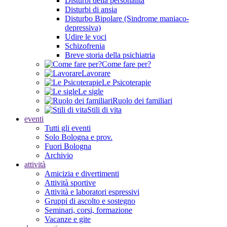
Disturbi della personalità
Disturbi di ansia
Disturbo Bipolare (Sindrome maniaco-
depressiva)
Udire le voci
Schizofrenia
Breve storia della psichiatria
Come fare per?
Lavorare
Le Psicoterapie
Le sigle
Ruolo dei familiari
Stili di vita
eventi
Tutti gli eventi
Solo Bologna e prov.
Fuori Bologna
Archivio
attività
Amicizia e divertimenti
Attività sportive
Attività e laboratori espressivi
Gruppi di ascolto e sostegno
Seminari, corsi, formazione
Vacanze e gite