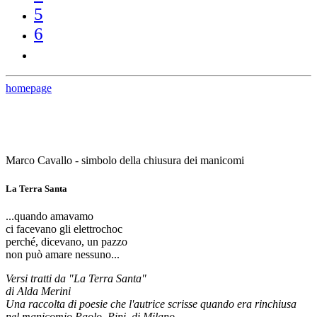
5
6
homepage
Marco Cavallo - simbolo della chiusura dei manicomi
La Terra Santa
...quando amavamo
ci facevano gli elettrochoc
perché, dicevano, un pazzo
non può amare nessuno...
Versi tratti da "La Terra Santa"
di Alda Merini
Una raccolta di poesie che l'autrice scrisse quando era rinchiusa
nel manicomio Paolo Pini, di Milano.