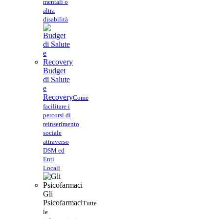
mentali o
altra
disabilità
Budget
di Salute
e
Recovery
Come
facilitare i
percorsi di
reinserimento
sociale
attraverso
DSM ed
Enti
Locali
Gli
Psicofarmaci
Tutte
le