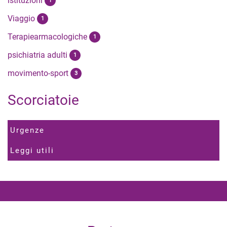
istituzioni
1
Viaggio
1
Terapiearmacologiche
1
psichiatria adulti
1
movimento-sport
3
Scorciatoie
Urgenze
Leggi utili