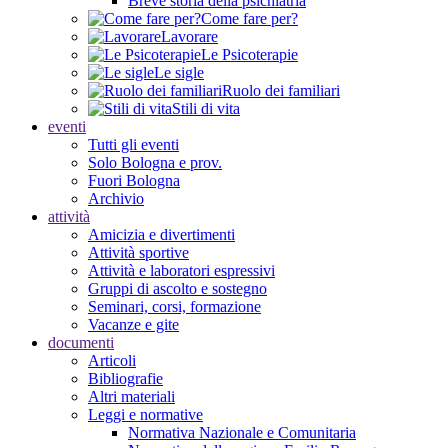
Breve storia della psichiatria
Come fare per?
Lavorare
Le Psicoterapie
Le sigle
Ruolo dei familiari
Stili di vita
eventi
Tutti gli eventi
Solo Bologna e prov.
Fuori Bologna
Archivio
attività
Amicizia e divertimenti
Attività sportive
Attività e laboratori espressivi
Gruppi di ascolto e sostegno
Seminari, corsi, formazione
Vacanze e gite
documenti
Articoli
Bibliografie
Altri materiali
Leggi e normative
Normativa Nazionale e Comunitaria