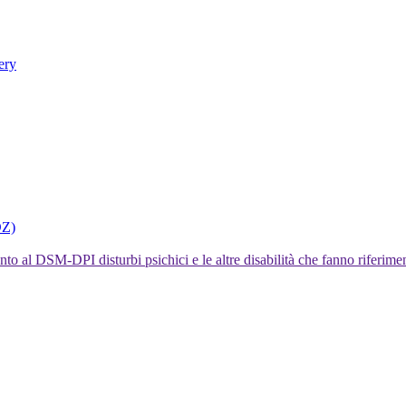
ery
DZ)
I disturbi psichici e le altre disabilità che fanno rifer