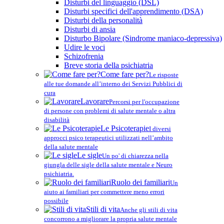
Disturbi del linguaggio (DSL)
Disturbi specifici dell'apprendimento (DSA)
Disturbi della personalità
Disturbi di ansia
Disturbo Bipolare (Sindrome maniaco-depressiva)
Udire le voci
Schizofrenia
Breve storia della psichiatria
Come fare per?
Le risposte
alle tue domande all’interno dei Servizi Pubblici di
cura
Lavorare
Percorsi per l'occupazione
di persone con problemi di salute mentale o altra
disabilità
Le Psicoterapie
I diversi
approcci psico terapeutici utilizzati nell’ambito
della salute mentale
Le sigle
Un po' di chiarezza nella
giungla delle sigle della salute mentale e Neuro
psichiatria.
Ruolo dei familiari
Un
aiuto ai familiari per commettere meno errori
possibile
Stili di vita
Anche gli stili di vita
concorrono a migliorare la propria salute mentale