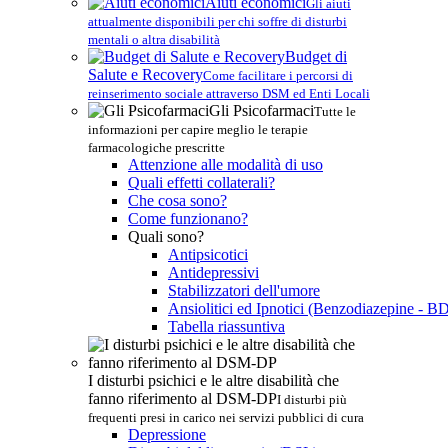
Aiuti economici
Gli aiuti
attualmente disponibili per chi soffre di disturbi
mentali o altra disabilità
Budget di
Salute e Recovery
Come facilitare i percorsi di
reinserimento sociale attraverso DSM ed Enti Locali
Gli Psicofarmaci
Tutte le
informazioni per capire meglio le terapie
farmacologiche prescritte
Attenzione alle modalità di uso
Quali effetti collaterali?
Che cosa sono?
Come funzionano?
Quali sono?
Antipsicotici
Antidepressivi
Stabilizzatori dell'umore
Ansiolitici ed Ipnotici (Benzodiazepine - B
Tabella riassuntiva
I disturbi psichici e le altre disabilità che
fanno riferimento al DSM-DP
I disturbi più
frequenti presi in carico nei servizi pubblici di cura
Depressione