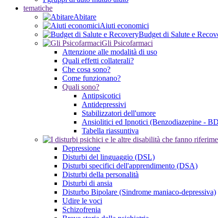
tematiche
Abitare
Aiuti economici
Budget di Salute e Recov
Gli Psicofarmaci
Attenzione alle modalità di uso
Quali effetti collaterali?
Che cosa sono?
Come funzionano?
Quali sono?
Antipsicotici
Antidepressivi
Stabilizzatori dell'umore
Ansiolitici ed Ipnotici (Benzodiazepine - B
Tabella riassuntiva
Depressione
Disturbi del linguaggio (DSL)
Disturbi specifici dell'apprendimento (DSA)
Disturbi della personalità
Disturbi di ansia
Disturbo Bipolare (Sindrome maniaco-depressiva)
Udire le voci
Schizofrenia