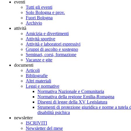
eventi
Tutti gli eventi
Solo Bologna e prov.
Fuori Bologna
Archivio
attività
Amicizia e divertimenti
Attività sportive
Attività e laboratori espressivi
Gruppi di ascolto e sostegno
Seminari, corsi, formazione
Vacanze e gite
documenti
Articoli
Bibliografie
Altri materiali
Leggi e normative
Normativa Nazionale e Comunitaria
Normativa della regione Emilia-Romagna
Disegni di legge della XV Legislatura
Strumenti di protezione giuridica e norme a tutela d
disabilità psichica
newsletter
ISCRIVITI
Newsletter del mese