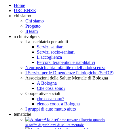
Home
URGENZE
chi siamo
Chi siamo
Progetto
Il team
a chi rivolgersi
La psichiatria per adulti
Servizi sanitari
Servizi socio-sanitari
L'accoglienza
Percorsi terapeutici e riabilitativi
Neuropsichiatria infantile e dell’adolescenza
I Servizi per le Dipendenze Patologiche (SerDP)
Associazioni della Salute Mentale di Bologna
A Bologna
Che cosa sono?
Cooperative sociali
che cosa sono?
elenco coop. a Bologna
I gruppi di auto mutuo aiuto
tematiche
Abitare
Come trovare alloggio quando
si soffre di problemi di salute mentale