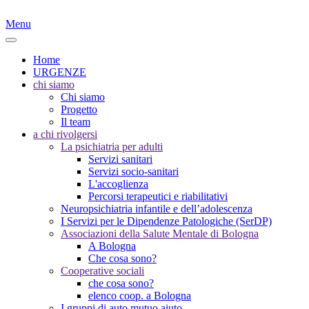
Menu
Home
URGENZE
chi siamo
Chi siamo
Progetto
Il team
a chi rivolgersi
La psichiatria per adulti
Servizi sanitari
Servizi socio-sanitari
L'accoglienza
Percorsi terapeutici e riabilitativi
Neuropsichiatria infantile e dell’adolescenza
I Servizi per le Dipendenze Patologiche (SerDP)
Associazioni della Salute Mentale di Bologna
A Bologna
Che cosa sono?
Cooperative sociali
che cosa sono?
elenco coop. a Bologna
I gruppi di auto mutuo aiuto