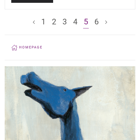
1
2
3
4
5
6
HOMEPAGE