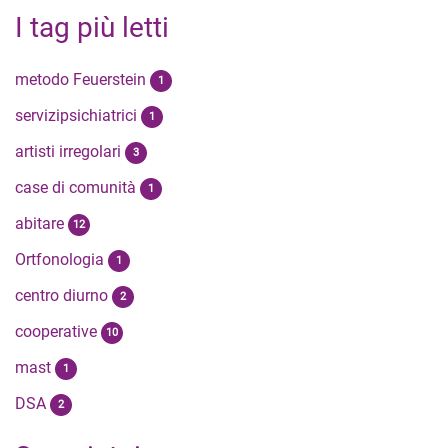
I tag più letti
metodo Feuerstein
1
servizipsichiatrici
1
artisti irregolari
3
case di comunità
1
abitare
12
Ortfonologia
1
centro diurno
2
cooperative
10
mast
1
DSA
2