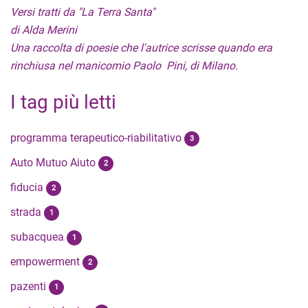
Versi tratti da "La Terra Santa"
di Alda Merini
Una raccolta di poesie che l'autrice scrisse quando era
rinchiusa nel manicomio Paolo Pini, di Milano.
I tag più letti
programma terapeutico-riabilitativo
3
Auto Mutuo Aiuto
2
fiducia
2
strada
1
subacquea
1
empowerment
2
pazenti
1